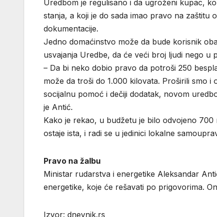
Uredbom je regulisano i da ugroženi kupac, kom
stanja, a koji je do sada imao pravo na zaštitu
dokumentacije.
Jedno domaćinstvo može da bude korisnik oba p
usvajanja Uredbe, da će veći broj ljudi nego u p
– Da bi neko dobio pravo da potroši 250 besplat
može da troši do 1.000 kilovata. Proširili smo i
socijalnu pomoć i dečiji dodatak, novom uredbo
je Antić.
Kako je rekao, u budžetu je bilo odvojeno 700 m
ostaje ista, i radi se u jedinici lokalne samoupra
Pravo na žalbu
Ministar rudarstva i energetike Aleksandar Antić
energetike, koje će rešavati po prigovorima. On
Izvor: dnevnik.rs