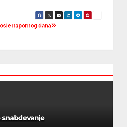
posle napornog dana
e snabdevanje