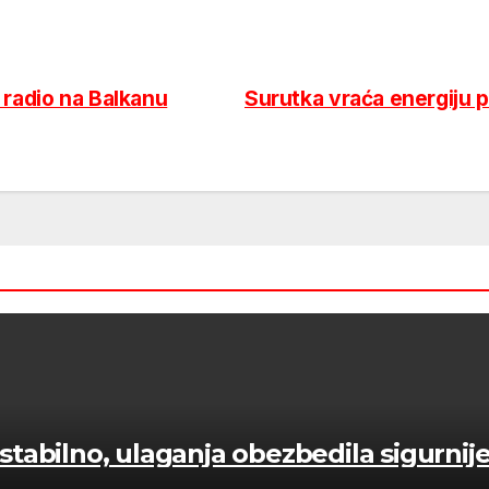
 radio na Balkanu
Surutka vraća energiju 
tabilno, ulaganja obezbedila sigurnij