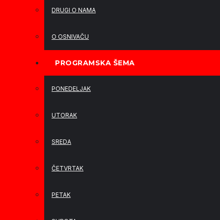
DRUGI O NAMA
O OSNIVAČU
PROGRAMSKA ŠEMA
PONEDELJAK
UTORAK
SREDA
ČETVRTAK
PETAK