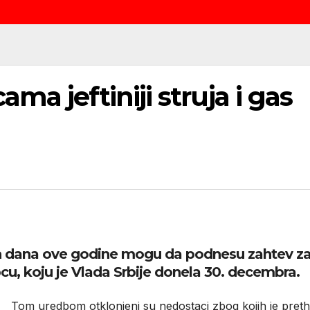
a jeftiniji struja i gas
h dana ove godine mogu da podnesu zahtev za 
u, koju je Vlada Srbije donela 30. decembra.
Tom uredbom otklonjeni su nedostaci zbog kojih je pr