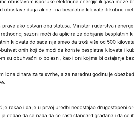
e obustavom isporuke električne energije ili gasa može bit
 od obustave duga ali ne i na besplatne kilovate ili kubne m
rava ako ostvari oba statusa. Ministar rudarstva i energe
rethodnoj sezoni moći da aplicira za dobijanje besplatnih kil
nih kilovata do sada nije smeo da troši više od 500 kilovat
 obuhvat onih koji će moći da koriste besplatne kilovate i k
m su obuhvaćni o bolesni, kao i oni kojima bi ostajanje bez
iliona dinara za te svrhe, a za narednu godinu je obezbeđen
ve.
 je rekao i da je u prvoj uredbi nedostajao drugostepeni org
 je dodao da se nada da će rasti standard građana i da će ih