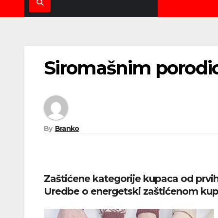
Siromašnim porodicam
By
Branko
Zaštićene kategorije kupaca od prvi
Uredbe o energetski zaštićenom kupc