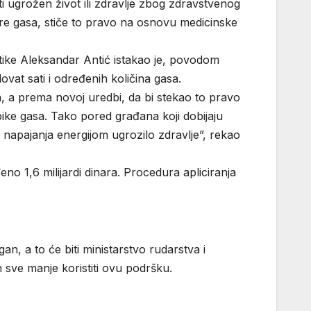
i ugrožen život ili zdravlje zbog zdravstvenog
etre gasa, stiče to pravo na osnovu medicinske
tike Aleksandar Antić istakao je, povodom
ovat sati i određenih količina gasa.
a, a prema novoj uredbi, da bi stekao to pravo
ubike gasa. Tako pored građana koji dobijaju
 napajanja energijom ugrozilo zdravlje”, rekao
o 1,6 milijardi dinara. Procedura apliciranja
an, a to će biti ministarstvo rudarstva i
 sve manje koristiti ovu podršku.