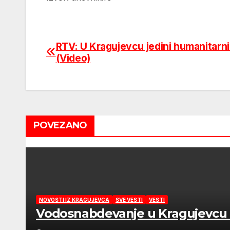
RTV: U Kragujevcu jedini humanitarni
Post
(Video)
navigation
POVEZANO
NOVOSTI IZ KRAGUJEVCA
SVE VESTI
VESTI
Vodosnabdevanje u Kragujevcu s