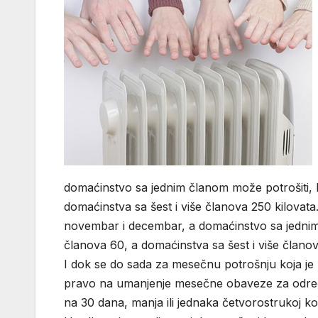
domaćinstvo sa jednim članom može potrošiti, be
domaćinstva sa šest i više članova 250 kilovata
novembar i decembar, a domaćinstvo sa jednim č
članova 60, a domaćinstva sa šest i više član
I dok se do sada za mesečnu potrošnju koja je
pravo na umanjenje mesečne obaveze za određe
na 30 dana, manja ili jednaka četvorostrukoj kol