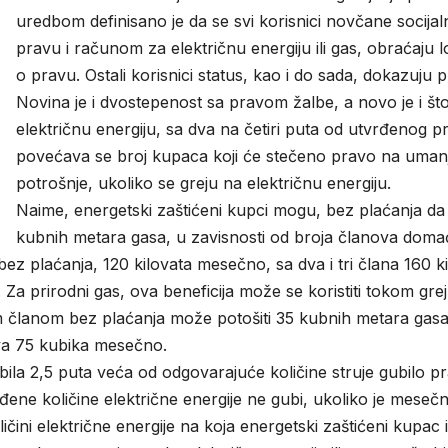
uredbom definisano je da se svi korisnici novčane socija
pravu i računom za električnu energiju ili gas, obraćaj
o pravu. Ostali korisnici status, kao i do sada, dokazu
Novina je i dvostepenost sa pravom žalbe, a novo je i št
električnu energiju, sa dva na četiri puta od utvrđenog p
povećava se broj kupaca koji će stečeno pravo na umanj
potrošnje, ukoliko se greju na električnu energiju.
Naime, energetski zaštićeni kupci mogu, bez plaćanja da
kubnih metara gasa, u zavisnosti od broja članova doma
z plaćanja, 120 kilovata mesečno, sa dva i tri člana 160 kil
. Za prirodni gas, ova beneficija može se koristiti tokom gr
lanom bez plaćanja može potošiti 35 kubnih metara gasa mes
ova 75 kubika mesečno.
 bila 2,5 puta veća od odgovarajuće količine struje gubil
ne količine električne energije ne gubi, ukoliko je mese
ičini električne energije na koja energetski zaštićeni kupac