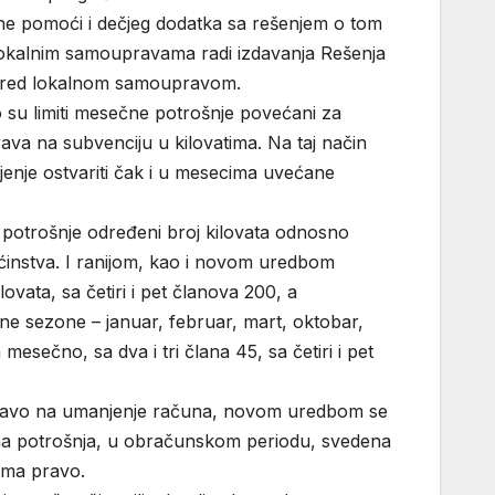
lne pomoći i dečjeg dodatka sa rešenjem o tom
u lokalnim samoupravama radi izdavanja Rešenja
ju pred lokalnom samoupravom.
o su limiti mesečne potrošnje povećani za
rava na subvenciju u kilovatima. Na taj način
enje ostvariti čak i u mesecima uvećane
 potrošnje određeni broj kilovata odnosno
ćinstva. I ranijom, kao i novom uredbom
ovata, sa četiri i pet članova 200, a
ejne sezone – januar, februar, mart, oktobar,
ečno, sa dva i tri člana 45, sa četiri i pet
o pravo na umanjenje računa, novom uredbom se
čna potrošnja, u obračunskom periodu, svedena
 ima pravo.