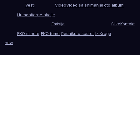
Vesti
Video
Video sa snimanja
Foto albumi
Humanitarne akcije
Emisije
Slike
Kontakt
EKO minute
EKO teme
Pesniku u susret
Iz Kruga
new