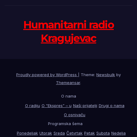
Humanitarni radio
Kragujevac
Proudly powered by WordPress
|
Theme:
Newsbulk
by
Themeansar
.
O nama
O radiju
O “Ekspres” – u
Naši prijatelji
Drugi o nama
O osnivaču
Programska šema
Ponedeljak
Utorak
Sreda
Četvrtak
Petak
Subota
Nedelja