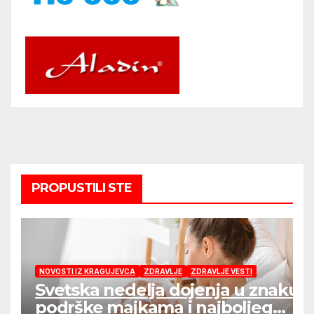
PROPUSTILI STE
NOVOSTI IZ KRAGUJEVCA
ZDRAVLJE
ZDRAVLJE VESTI
Svetska nedelja dojenja u znaku
podrške majkama i najboljeg