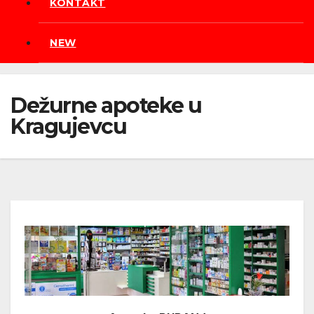
KONTAKT
NEW
Dežurne apoteke u
Kragujevcu