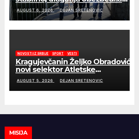
sigurnije snabdevanje
AUGUST 6, 2026
DEJAN SRETENOVIC
NOVOSTI IZ SRBIJE
SPORT
VESTI
Kragujevčanin Željko Obradović
novi selektor Atletske
reprezentacije Srbije
AUGUST 5, 2026
DEJAN SRETENOVIC
MISIJA