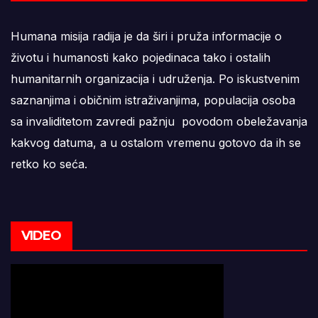
Humana misija radija je da širi i pruža informacije o
životu i humanosti kako pojedinaca tako i ostalih
humanitarnih organizacija i udruženja. Po iskustvenim
saznanjima i običnim istraživanjima, populacija osoba
sa invaliditetom zavredi pažnju povodom obeležavanja
kakvog datuma, a u ostalom vremenu gotovo da ih se
retko ko seća.
VIDEO