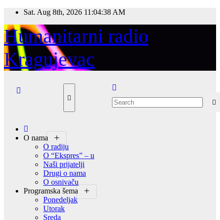
Skip
Sat. Aug 8th, 2026
11:04:39 AM
to
content
Humanitarni radio
Kragujevac
O nama
O radiju
O “Ekspres” – u
Naši prijatelji
Drugi o nama
O osnivaču
Programska šema
Ponedeljak
Utorak
Sreda