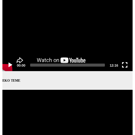
Video
Player
00:00
12:16
EKO TEME
Video
Player