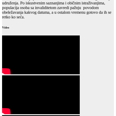
udruženja. Po iskustvenim saznanjima i običnim istraživanjima,
populacija osoba sa invaliditetom zavredi pažnju povodom
obeležavanja kakvog datuma, a u ostalom vremenu gotovo da ih se
retko ko seća.
Video