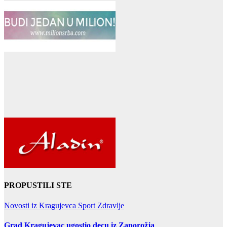
PROPUSTILI STE
Novosti iz Kragujevca
Sport
Zdravlje
Grad Kragujevac ugostio decu iz Zaporožja