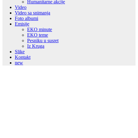
Humanitarne akcije
Video
Video sa snimanja
Foto albumi
Emisije
EKO minute
EKO teme
Pesniku u susret
Iz Kruga
Slike
Kontakt
new