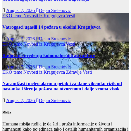
August 7, 2026
Dejan Sretenovic
EKO teme
Novosti iz Kragujevca
Vesti
Vatrogasci ugasili 14 požara u okolini Kragujevca
August 7, 2026
Dejan Sretenovic
EKO teme
Novosti iz Kragujevca
Vesti
Radovi na uređenju komunalne infrastrukture
August 7, 2026
Dejan Sretenovic
EKO teme
Novosti iz Kragujevca
Zdravlje Vesti
Narandžasti meteo alarm u petak i za dane vikenda: rizik od
nastanka i širenja požara na otvorenom i dalje veoma visok
August 7, 2026
Dejan Sretenovic
Misija
Humana misija radija je da širi i pruža informacije o životu i
humanosti kako pojedinaca tako i ostalih humanitarnih organizacija i