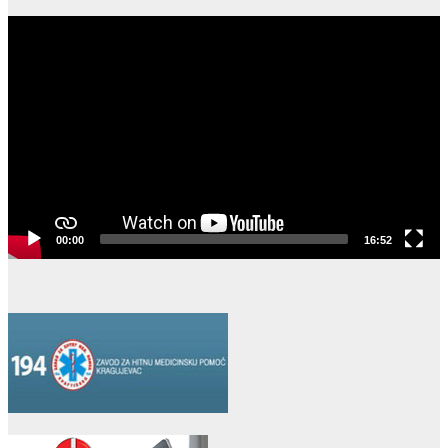
Video
Player
00:00
16:52