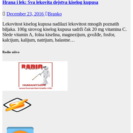
Hrana i lek: Sva lekovita dejstva kiselog kupusa
December 23, 2016
Branko
Lekovitost kiselog kupusa nadilazi lekovitost mnogih poznatih
biljaka. 100g sirovog kiselog kupusa sadrži čak 20 mg vitamina C.
Slede vitamin A, folna kiselina, magnezijum, gvožđe, fosfor,
kalcijum, kalijum, natrijum, balastne…
Radio uživo