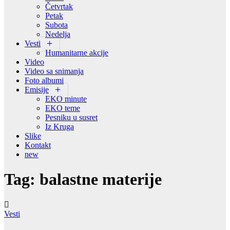
Četvrtak
Petak
Subota
Nedelja
Vesti
Humanitarne akcije
Video
Video sa snimanja
Foto albumi
Emisije
EKO minute
EKO teme
Pesniku u susret
Iz Kruga
Slike
Kontakt
new
Tag:
balastne materije
Vesti