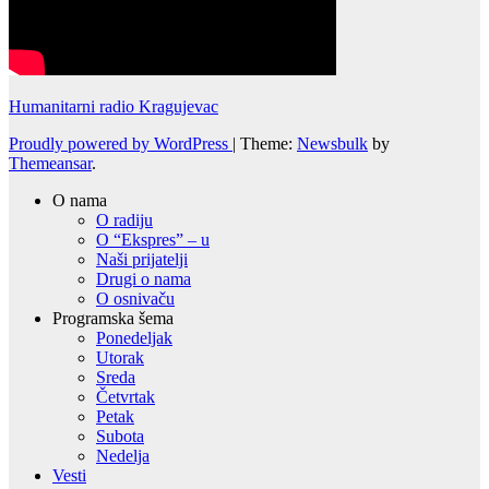
Humanitarni radio Kragujevac
Proudly powered by WordPress
|
Theme:
Newsbulk
by
Themeansar
.
O nama
O radiju
O “Ekspres” – u
Naši prijatelji
Drugi o nama
O osnivaču
Programska šema
Ponedeljak
Utorak
Sreda
Četvrtak
Petak
Subota
Nedelja
Vesti