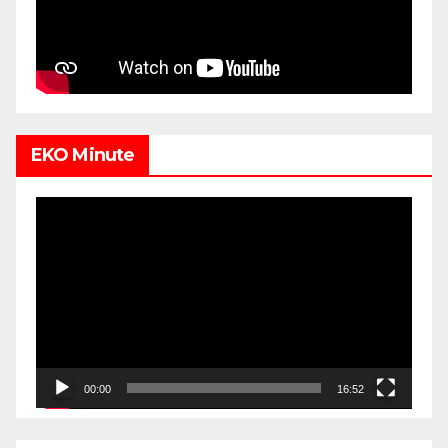
EKO Minute
Video
Player
00:00
16:52