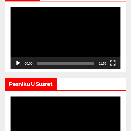
Video
Player
00:00
11:56
Pesniku U Susret