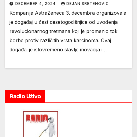
DECEMBER 4, 2024
DEJAN SRETENOVIC
Kompanija AstraZeneca 3. decembra organizovala
je događaj u čast desetogodišnjice od uvođenja
revolucionarnog tretmana koji je promenio tok
borbe protiv različitih vrsta karcinoma. Ovaj
događaj je istovremeno slavlje inovacija i…
Radio Uživo