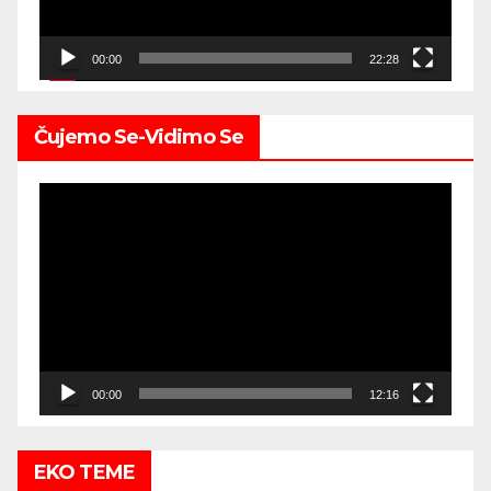
00:00
22:28
Čujemo Se-Vidimo Se
Video
Player
00:00
12:16
EKO TEME