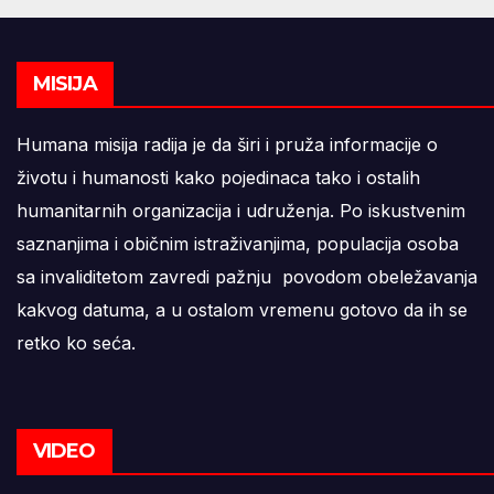
MISIJA
Humana misija radija je da širi i pruža informacije o
životu i humanosti kako pojedinaca tako i ostalih
humanitarnih organizacija i udruženja. Po iskustvenim
saznanjima i običnim istraživanjima, populacija osoba
sa invaliditetom zavredi pažnju povodom obeležavanja
kakvog datuma, a u ostalom vremenu gotovo da ih se
retko ko seća.
VIDEO