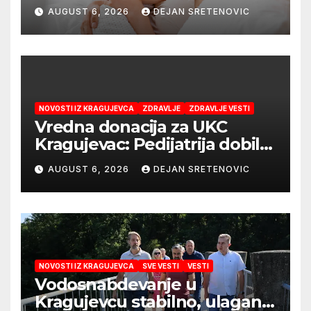
najboljeg početka života
AUGUST 6, 2026
DEJAN SRETENOVIC
NOVOSTI IZ KRAGUJEVCA
ZDRAVLJE
ZDRAVLJE VESTI
Vredna donacija za UKC
Kragujevac: Pedijatrija dobila
mobilni rendgen i mikroskop
AUGUST 6, 2026
DEJAN SRETENOVIC
vredne 9,6 miliona dinara
NOVOSTI IZ KRAGUJEVCA
SVE VESTI
VESTI
Vodosnabdevanje u
Kragujevcu stabilno, ulaganja