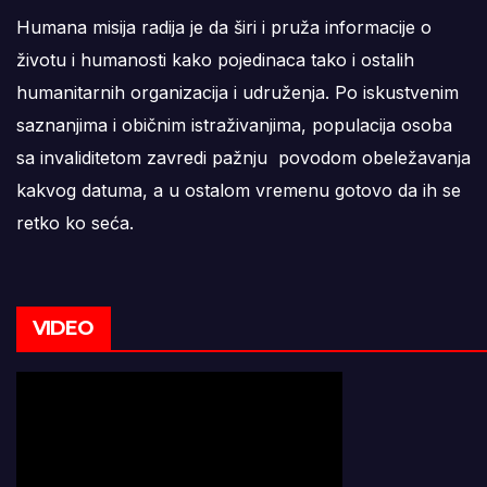
Humana misija radija je da širi i pruža informacije o
životu i humanosti kako pojedinaca tako i ostalih
humanitarnih organizacija i udruženja. Po iskustvenim
saznanjima i običnim istraživanjima, populacija osoba
sa invaliditetom zavredi pažnju povodom obeležavanja
kakvog datuma, a u ostalom vremenu gotovo da ih se
retko ko seća.
VIDEO