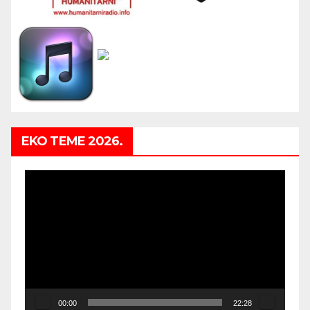
EKO TEME 2026.
Video
Player
00:00
22:28