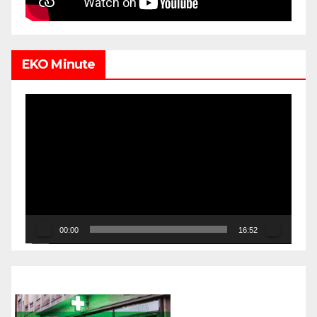
EKO Minute
Video
Player
00:00
16:52