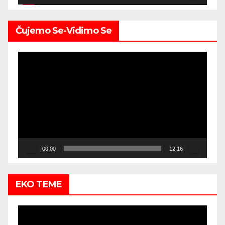
Čujemo Se-Vidimo Se
Video
Player
00:00
12:16
EKO TEME
Video