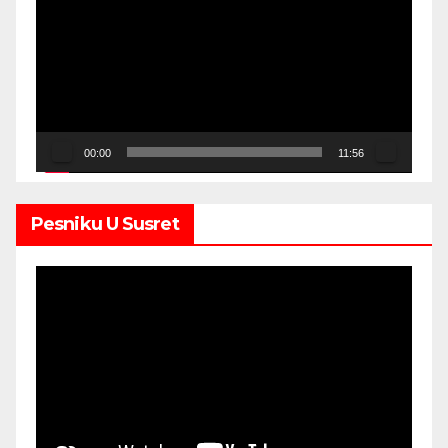
Player
00:00
11:56
Pesniku U Susret