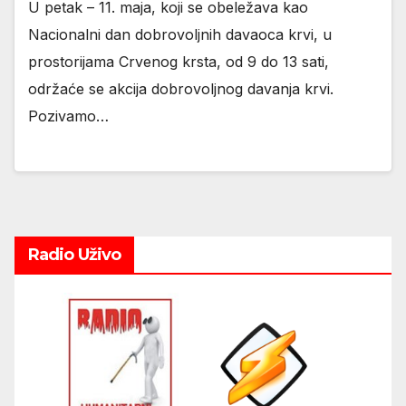
U petak – 11. maja, koji se obeležava kao
Nacionalni dan dobrovoljnih davaoca krvi, u
prostorijama Crvenog krsta, od 9 do 13 sati,
održaće se akcija dobrovoljnog davanja krvi.
Pozivamo…
Radio Uživo