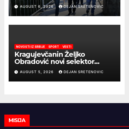
obezbedila sigurnije
AUGUST 6, 2026
DEJAN SRETENOVIC
snabdevanje
NOVOSTI IZ SRBIJE
SPORT
VESTI
Kragujevčanin Željko
Obradović novi selektor
Atletske reprezentacije Srbije
AUGUST 5, 2026
DEJAN SRETENOVIC
MISIJA