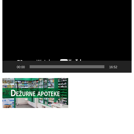
Video
Player
00:00
16:52