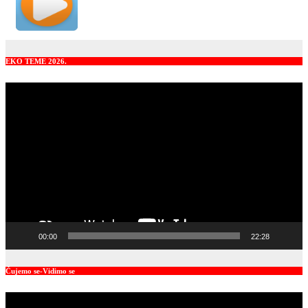
EKO TEME 2026.
Video
Player
00:00
22:28
Čujemo se-Vidimo se
Video