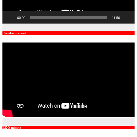
00:00
11:56
Pesniku u susret
EKO minute