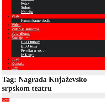
Petak
Subota
Nedelja
Vesti
Humanitarne akcije
Video
Video sa snimanja
Foto albumi
Emisije
EKO minute
EKO teme
Pesniku u susret
Iz Kruga
Slike
Kontakt
new
Tag:
Nagrada Knjaževsko
srpskom teatru
Vesti