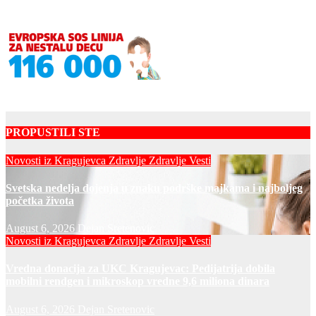
PROPUSTILI STE
Novosti iz Kragujevca
Zdravlje
Zdravlje Vesti
Svetska nedelja dojenja u znaku podrške majkama i najboljeg
početka života
August 6, 2026
Dejan Sretenovic
Novosti iz Kragujevca
Zdravlje
Zdravlje Vesti
Vredna donacija za UKC Kragujevac: Pedijatrija dobila
mobilni rendgen i mikroskop vredne 9,6 miliona dinara
August 6, 2026
Dejan Sretenovic