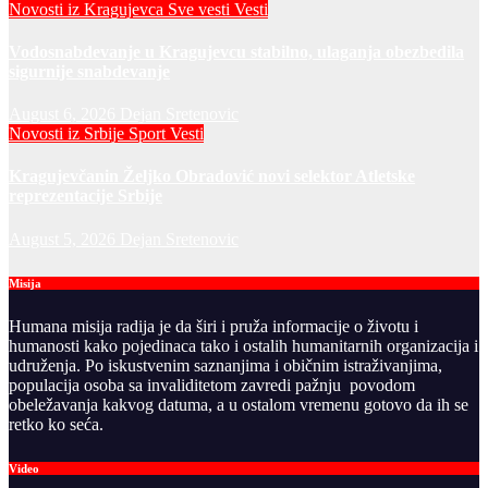
Novosti iz Kragujevca
Sve vesti
Vesti
Vodosnabdevanje u Kragujevcu stabilno, ulaganja obezbedila
sigurnije snabdevanje
August 6, 2026
Dejan Sretenovic
Novosti iz Srbije
Sport
Vesti
Kragujevčanin Željko Obradović novi selektor Atletske
reprezentacije Srbije
August 5, 2026
Dejan Sretenovic
Misija
Humana misija radija je da širi i pruža informacije o životu i
humanosti kako pojedinaca tako i ostalih humanitarnih organizacija i
udruženja. Po iskustvenim saznanjima i običnim istraživanjima,
populacija osoba sa invaliditetom zavredi pažnju povodom
obeležavanja kakvog datuma, a u ostalom vremenu gotovo da ih se
retko ko seća.
Video