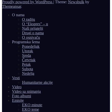
Proudly powered by WordPress
|
Theme:
Newsbulk
by
Themeansar
.
O nama
O radiju
O “Ekspres” – u
Naši prijatelji
Drugi o nama
O osnivaču
Programska šema
Ponedeljak
Utorak
Sreda
Četvrtak
Petak
Subota
Nedelja
Vesti
Humanitarne akcije
Video
Video sa snimanja
Foto albumi
Emisije
EKO minute
EKO teme