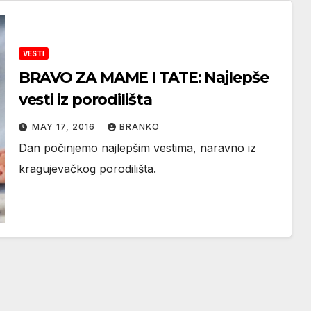
VESTI
BRAVO ZA MAME I TATE: Najlepše
vesti iz porodilišta
MAY 17, 2016
BRANKO
Dan počinjemo najlepšim vestima, naravno iz
kragujevačkog porodilišta.