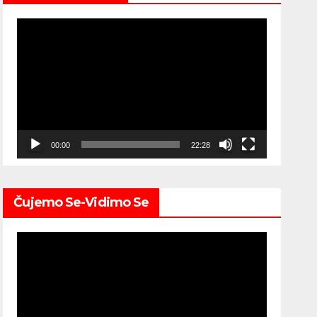
Video
Player
00:00
22:28
Čujemo Se-Vidimo Se
Video
Player