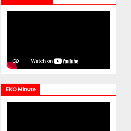
EKO Minute
Video
Player