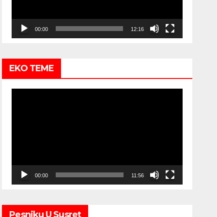
00:00
12:16
EKO TEME
Video
Player
00:00
11:56
Pesniku U Susret