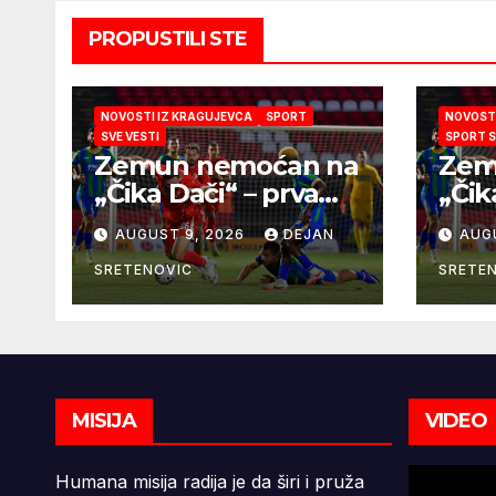
PROPUSTILI STE
NOVOSTI IZ KRAGUJEVCA
SPORT
NOVOSTI
SVE VESTI
SPORT 
Zemun nemoćan na
Zem
„Čika Dači“ – prva
„Čik
pobeda Radničkog
pob
AUGUST 9, 2026
DEJAN
AUG
u drugom mandatu
u d
Feđe Dudića
Feđ
SRETENOVIC
SRETE
MISIJA
VIDEO
Humana misija radija je da širi i pruža