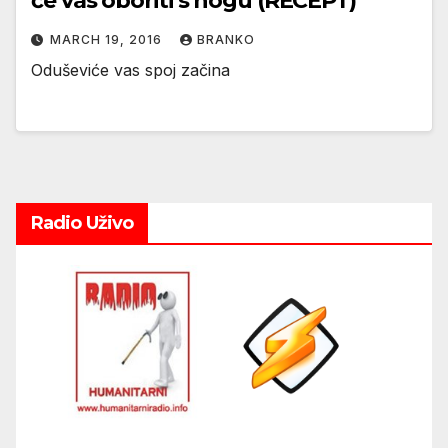
će vas oboriti s nogu (RECEPT)
MARCH 19, 2016
BRANKO
Oduševiće vas spoj začina
Radio Uživo