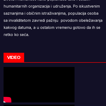
humanitarnih organizacija i udruženja. Po iskustvenim
saznanjima i običnim istraživanjima, populacija osoba
sa invaliditetom zavredi pažnju povodom obeležavanja
kakvog datuma, a u ostalom vremenu gotovo da ih se
retko ko seća.
VIDEO