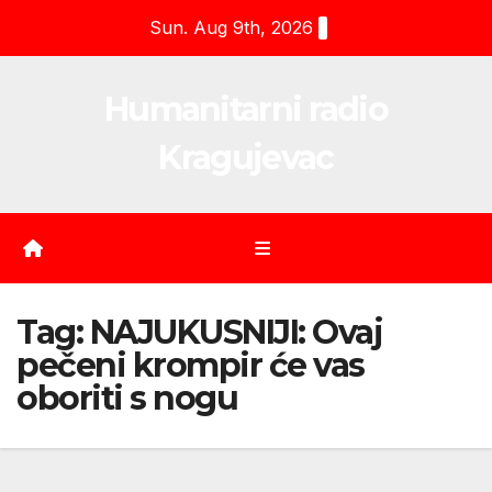
Skip
Sun. Aug 9th, 2026
to
content
Humanitarni radio
Kragujevac
Tag:
NAJUKUSNIJI: Ovaj
pečeni krompir će vas
oboriti s nogu