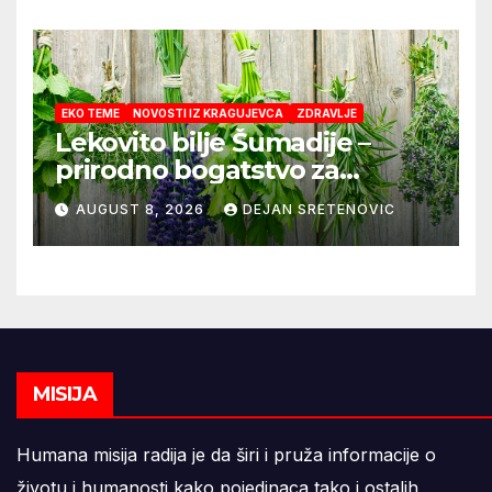
EKO TEME
NOVOSTI IZ KRAGUJEVCA
ZDRAVLJE
Lekovito bilje Šumadije –
prirodno bogatstvo za
zdravlje i domaće čajeve
AUGUST 8, 2026
DEJAN SRETENOVIC
MISIJA
Humana misija radija je da širi i pruža informacije o
životu i humanosti kako pojedinaca tako i ostalih