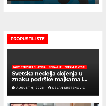
PROPUSTILI STE
NOVOSTI IZ KRAGUJEVCA
ZDRAVLJE
ZDRAVLJE VESTI
Svetska nedelja dojenja u
znaku podrške majkama i
najboljeg početka života
AUGUST 6, 2026
DEJAN SRETENOVIC