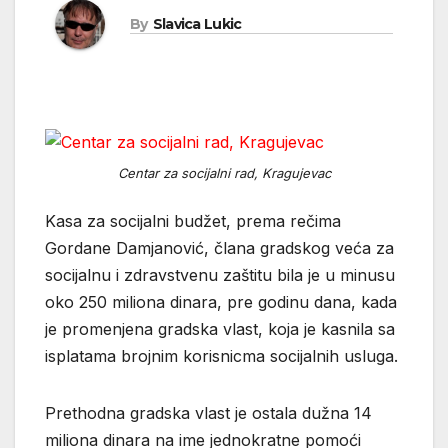
By
Slavica Lukic
Centar za socijalni rad, Kragujevac
Kasa za socijalni budžet, prema rečima
Gordane Damjanović, člana gradskog veća za
socijalnu i zdravstvenu zaštitu bila je u minusu
oko 250 miliona dinara, pre godinu dana, kada
je promenjena gradska vlast, koja je kasnila sa
isplatama brojnim korisnicma socijalnih usluga.
Prethodna gradska vlast je ostala dužna 14
miliona dinara na ime jednokratne pomoći