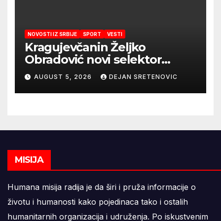
NOVOSTI IZ SRBIJE
SPORT
VESTI
Kragujevčanin Željko
Obradović novi selektor
Atletske reprezentacije Srbije
AUGUST 5, 2026
DEJAN SRETENOVIC
MISIJA
Humana misija radija je da širi i pruža informacije o
životu i humanosti kako pojedinaca tako i ostalih
humanitarnih organizacija i udruženja. Po iskustvenim