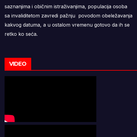
saznanjima i običnim istraživanjima, populacija osoba
sa invaliditetom zavredi pažnju povodom obeležavanja
kakvog datuma, a u ostalom vremenu gotovo da ih se
retko ko seća.
VIDEO