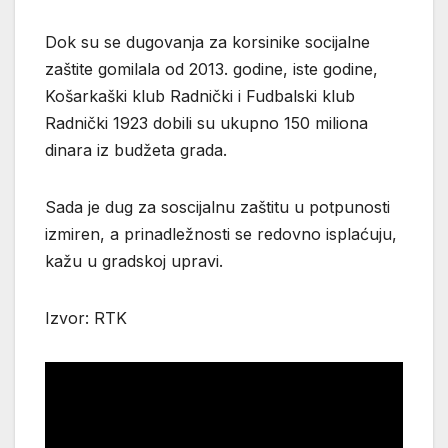
Dok su se dugovanja za korsinike socijalne
zaštite gomilala od 2013. godine, iste godine,
Košarkaški klub Radnički i Fudbalski klub
Radnički 1923 dobili su ukupno 150 miliona
dinara iz budžeta grada.
Sada je dug za soscijalnu zaštitu u potpunosti
izmiren, a prinadležnosti se redovno isplaćuju,
kažu u gradskoj upravi.
Izvor: RTK