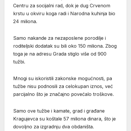
Centru za socijalni rad, dok je dug Crvenom
krstu u okviru koga radi i Narodna kuhinja bio
24 miliona.
Samo nakande za nezaposlene porodilje i
roditeljski dodatak su bili oko 150 miliona. Zbog
toga je na adresu Grada stiglo više od 900
tužbi.
Mnogi su iskoristili zakonske mogućnosti, pa
tužbe nisu podnosili za celokupan iznos, već
parcijalno što je značajno povećalo troškove.
Samo ove tužbe i kamate, grad i građane
Kragujevca su koštale 57 miliona dinara, što je
dovoljno za izgradnju dva obdaništa.