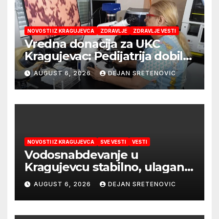
NOVOSTI IZ KRAGUJEVCA
ZDRAVLJE
ZDRAVLJE VESTI
Vredna donacija za UKC
Kragujevac: Pedijatrija dobila
mobilni rendgen i mikroskop
AUGUST 6, 2026
DEJAN SRETENOVIC
vredne 9,6 miliona dinara
NOVOSTI IZ KRAGUJEVCA
SVE VESTI
VESTI
Vodosnabdevanje u
Kragujevcu stabilno, ulaganja
obezbedila sigurnije
AUGUST 6, 2026
DEJAN SRETENOVIC
snabdevanje