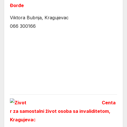
Đorđe
Viktora Bubnja, Kragujevac
066 300166
Centa
r za samostalni život osoba sa invaliditetom,
Kragujeva
c