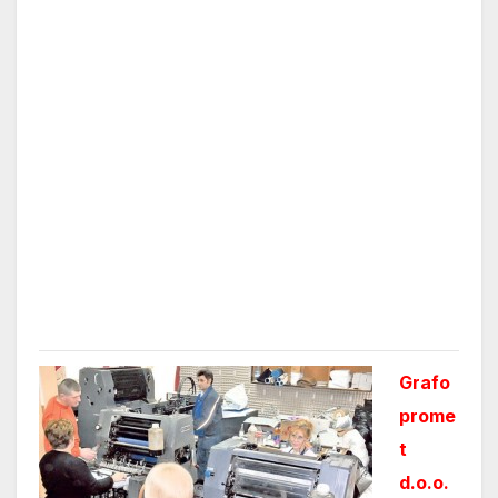
Grafo
prome
t
d.o.o.