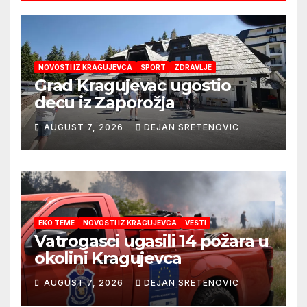
NOVOSTI IZ KRAGUJEVCA
SPORT
ZDRAVLJE
Grad Kragujevac ugostio
decu iz Zaporožja
AUGUST 7, 2026
DEJAN SRETENOVIC
EKO TEME
NOVOSTI IZ KRAGUJEVCA
VESTI
Vatrogasci ugasili 14 požara u
okolini Kragujevca
AUGUST 7, 2026
DEJAN SRETENOVIC