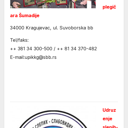
plegič
ara Šumadije
34000 Kragujevac, ul. Suvoborska bb
Tel/faks:
++ 381 34 300-500 / ++ 81 34 370-482
E-mail:upikkg@sbb.rs
Udruz
enje
slepih-