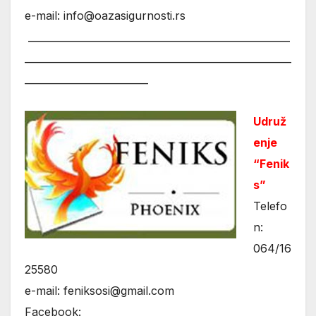
e-mail: info@oazasigurnosti.rs
_____________________________________________________
______________________________________________________
_________________________
Udruž
enje
“Fenik
s”
Telefo
n:
064/16
25580
e-mail: feniksosi@gmail.com
Facebook: