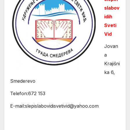
slabov
idih
Sveti
Vid
Jovan
a
Krajišni
ka 6,
Smederevo
Telefon:672 153
E-mail:slepislabovidisvetivid@yahoo.com