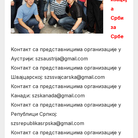
а
Срби
за
Србе
Koнтакт са представницима организације у
Аустрији: szsaustrija@gmail.com
Контакт са представницима организације у
Швајцарској: szssvajcarska@gmail.com
Контакт са представницима организације у
Канади: szskanada@gmail.com
Контакт са представницима организације у
Републици Српкој:
szsrepublikasrpska@gmail.com
Контакт са представницима организације у