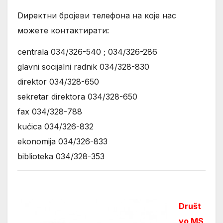
Dиректни бројеви телефона на које нас
можете контактирати:
centrala 034/326-540 ; 034/326-286
glavni socijalni radnik 034/328-830
direktor 034/328-650
sekretar direktora 034/328-650
fax 034/328-788
kućica 034/326-832
ekonomija 034/326-833
biblioteka 034/328-353
Društ
vo MS