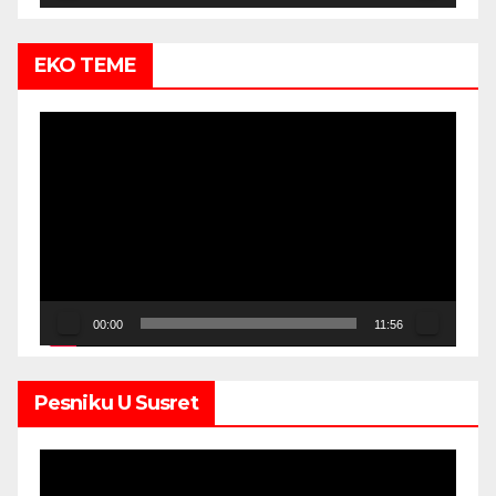
EKO TEME
Video
Player
00:00
11:56
Pesniku U Susret