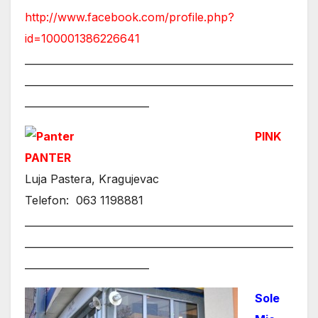
http://www.facebook.com/profile.php?
id=100001386226641
______________________________________________________
______________________________________________________
_________________________
PINK
PANTER
Luja Pastera, Kragujevac
Telefon: 063 1198881
______________________________________________________
______________________________________________________
_________________________
Sole