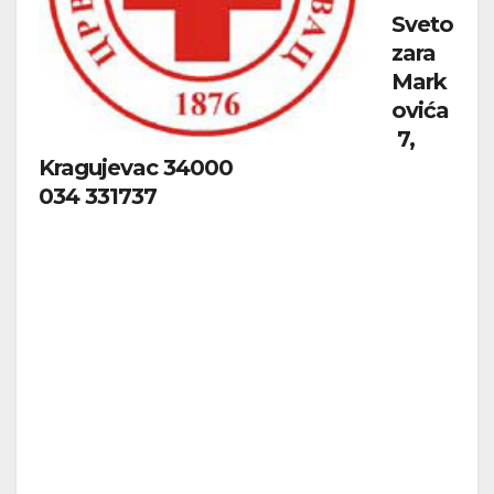
Sveto
zara
Mark
ovića
7,
Kragujevac 34000
034 331737