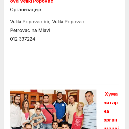
ova Veliki Popovac
Организација
Veliki Popovac bb, Veliki Popovac
Petrovac na Mlavi
012 337224
Хума
нитар
на
орган
изациј