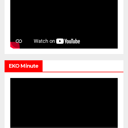
EKO Minute
Video
Player