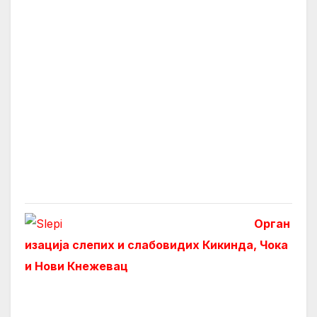
Орган
изација слепих и слабовидих Кикинда, Чока
и Нови Кнежевац