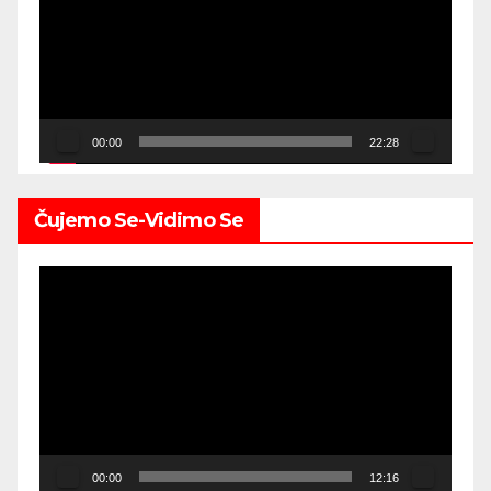
00:00
22:28
Čujemo Se-Vidimo Se
Video
Player
00:00
12:16