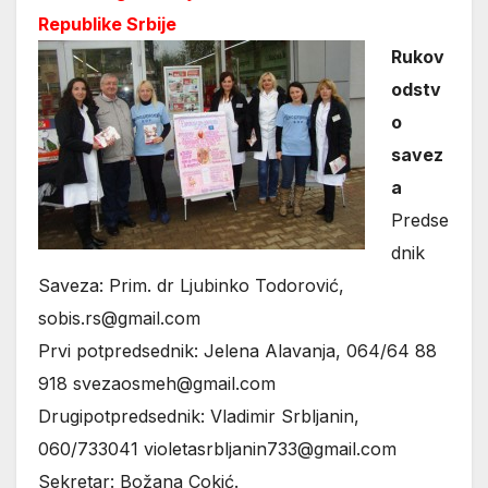
Republike Srbije
Rukov
odstv
o
savez
a
Predse
dnik
Saveza: Prim. dr Ljubinko Todorović,
sobis.rs@gmail.com
Prvi potpredsednik: Jelena Alavanja, 064/64 88
918 svezaosmeh@gmail.com
Drugipotpredsednik: Vladimir Srbljanin,
060/733041 violetasrbljanin733@gmail.com
Sekretar: Božana Cokić.