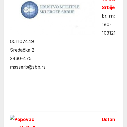
Srbije
br. rn:
180-
103121
001107449
Sredačka 2
2430-475
mssserb@sbb.rs
Ustan