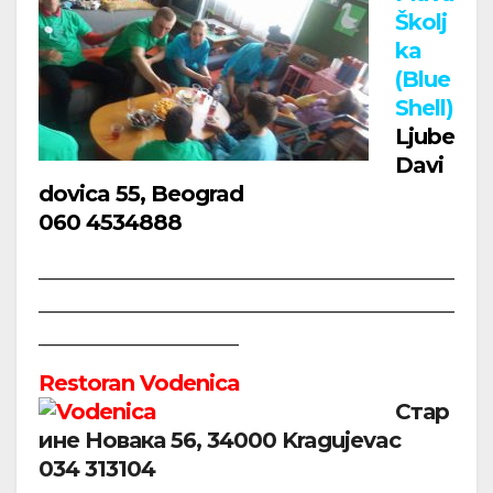
Školj
ka
(Blue
Shell)
Ljube
Davi
dovica 55
,
Beograd
060 4534888
______________________________________________________
______________________________________________________
__________________________
Restoran Vodenica
Стар
ине Новака 56, 34000 Kragujevac
034 313104