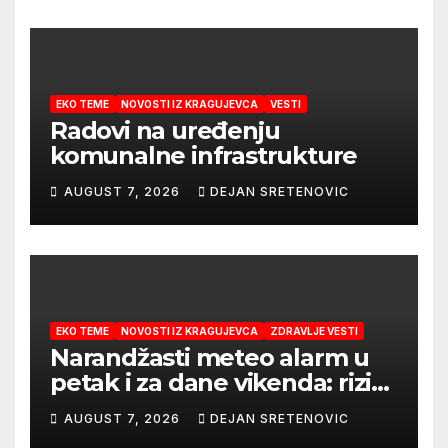
EKO TEME
NOVOSTI IZ KRAGUJEVCA
VESTI
Radovi na uređenju
komunalne infrastrukture
AUGUST 7, 2026
DEJAN SRETENOVIC
EKO TEME
NOVOSTI IZ KRAGUJEVCA
ZDRAVLJE VESTI
Narandžasti meteo alarm u
petak i za dane vikenda: rizik
od nastanka i širenja požara
AUGUST 7, 2026
DEJAN SRETENOVIC
na otvorenom i dalje veoma