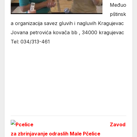
Međuo
pštinsk
a organizacija savez gluvih i nagluvih Kragujevac
Jovana petrovića kovača bb , 34000 kragujevac
Tel: 034/313-461
Zavod
za zbrinjavanje odraslih Male Pčelice