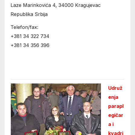
Laze Marinkovića 4, 34000 Kragujevac
Republika Srbija
Telefon/fax:
+381 34 322 734
+381 34 356 396
Udruž
enja
parapl
egičar
a i
kvadri