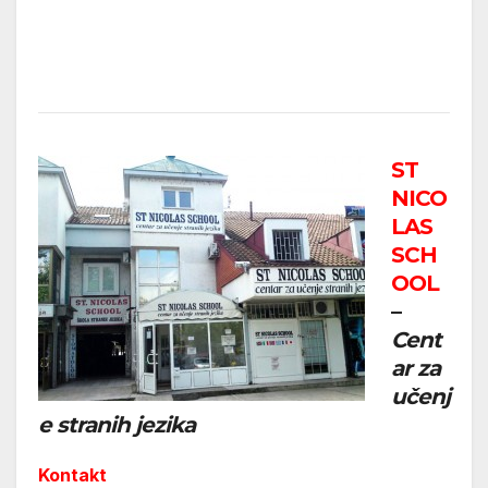
ST
NICO
LAS
SCH
OOL
–
Cent
ar za
učenj
e stranih jezika
Kontakt