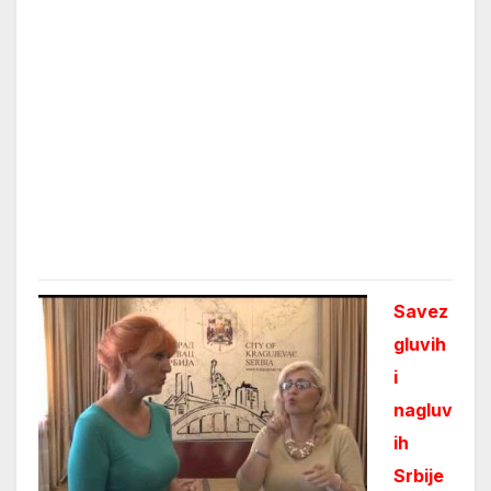
Savez
gluvih
i
nagluv
ih
Srbije