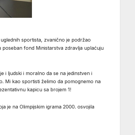
uglednih sportista, zvanično je podržao
u poseban fond Ministarstva zdravlja uplaćuju
 i ljudski i moralno da se na jedinstven i
tvo. Mi kao sportisti želimo da pomognemo na
rezentativnu kapicu sa brojem 1!
ja je na Olimpijskim igrama 2000. osvojila