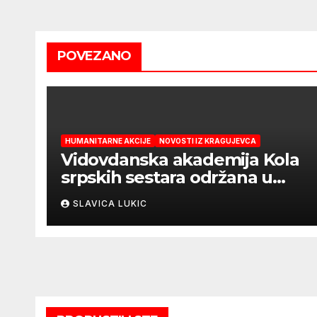
POVEZANO
HUMANITARNE AKCIJE
NOVOSTI IZ KRAGUJEVCA
Vidovdanska akademija Kola
srpskih sestara održana u
Kragujevcu
SLAVICA LUKIC