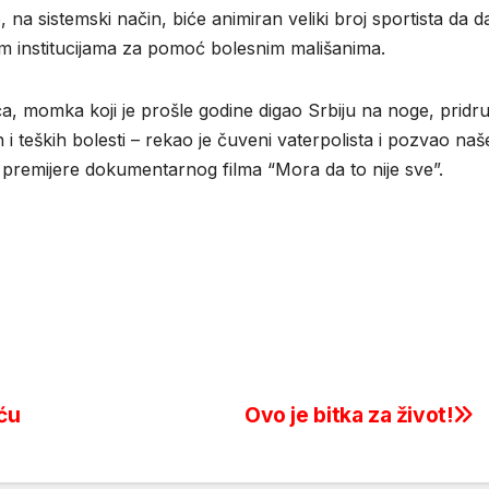
 na sistemski način, biće animiran veliki broj sportista da 
m institucijama za pomoć bolesnim mališanima.
 momka koji je prošle godine digao Srbiju na noge, pridruži
 teških bolesti – rekao je čuveni vaterpolista i pozvao naše
e premijere dokumentarnog filma “Mora da to nije sve”.
ću
Ovo je bitka za život!