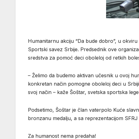
Humanitarnu akciju “Da bude dobro”, u okviru 
Sportski savez Srbije. Predsednik ove organiza
sredstva za pomoć deci oboleloj od retkih boles
– Želimo da budemo aktivan učesnik u ovoj humano
konkretan način pomogne oboleloj deci u Srbiji
svoj način – kaže Šoštar, svetska sportska lege
Podsetimo, Šoštar je član vaterpolo Kuće slavni
bronzanu medalju, a sa reprezentacijom SFRJ 19
Za humanost nema predaha!