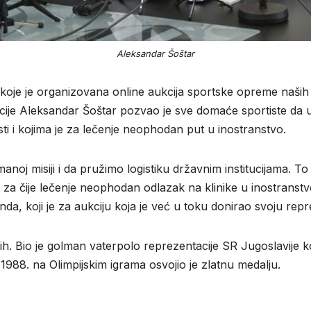
Aleksandar Šoštar
koje je organizovana online aukcija sportske opreme naših 
cije Aleksandar Šoštar pozvao je sve domaće sportiste da 
ti i kojima je za lečenje neophodan put u inostranstvo.
j misiji i da pružimo logistiku državnim institucijama. To je
 za čije lečenje neophodan odlazak na klinike u inostrans
nda, koji je za aukciju koja je već u toku donirao svoju rep
h. Bio je golman vaterpolo reprezentacije SR Jugoslavije ko
88. na Olimpijskim igrama osvojio je zlatnu medalju.