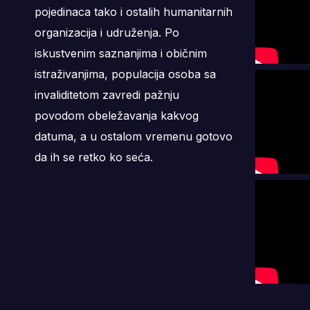
pojedinaca tako i ostalih humanitarnih
organizacija i udruženja. Po
iskustvenim saznanjima i običnim
istraživanjima, populacija osoba sa
invaliditetom zavredi pažnju
povodom obeležavanja kakvog
datuma, a u ostalom vremenu gotovo
da ih se retko ko seća.