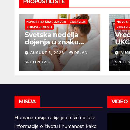
PROPUSTILI STE
NOVOSTI IZ KRAGUJEVCA
ZDRAVLJE
NOVOSTI
ZDRAVLJE VESTI
ZDRAVLJ
Svetska nedelja
Vred
dojenja u znaku
UKC 
podrške majkama i
Pedi
AUGUST 6, 2026
DEJAN
AUG
najboljeg početka
mobi
života
mik
SRETENOVIC
SRETE
9,6 
MISIJA
VIDEO
Humana misija radija je da širi i pruža
informacije o životu i humanosti kako