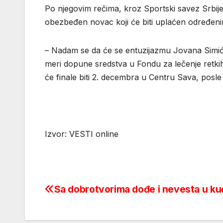
Po njegovim rečima, kroz Sportski savez Srbije,
obezbeđen novac koji će biti uplaćen određeni
– Nadam se da će se entuzijazmu Jovana Simića,
meri dopune sredstva u Fondu za lečenje retkih i
će finale biti 2. decembra u Centru Sava, posl
Izvor: VESTI online
Sa dobrotvorima dođe i nevesta u ku
Post
navigation