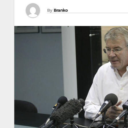
By
Branko