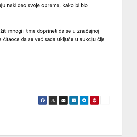
daju neki deo svoje opreme, kako bi bio
ti mnogi i time doprineti da se u značajnoj
 čitaoce da se već sada uključe u aukciju čije