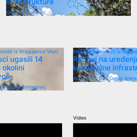
infrastrukture
Dejan Sretenovic
vosti iz Kragujevca
Vesti
EKO teme
Novosti iz Krag
ci ugasili 14
Radovi na uređenj
 okolini
komunalne infrast
vca
August 7, 2026
Dejan Srete
026
Dejan Sretenovic
Video