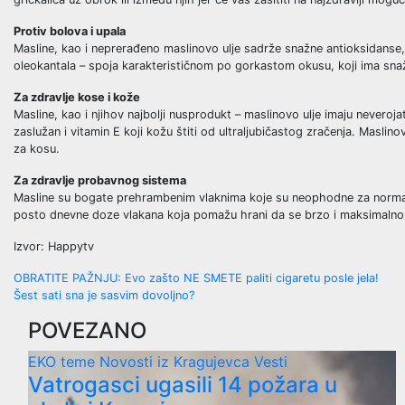
Protiv bolova i upala
Masline, kao i neprerađeno maslinovo ulje sadrže snažne antioksidanse, 
oleokantala – spoja karakterističnom po gorkastom okusu, koji ima sna
Za zdravlje kose i kože
Masline, kao i njihov najbolji nusprodukt – maslinovo ulje imaju neveroja
zaslužan i vitamin E koji kožu štiti od ultraljubičastog zračenja. Masli
za kosu.
Za zdravlje probavnog sistema
Masline su bogate prehrambenim vlaknima koje su neophodne za normalan
posto dnevne doze vlakana koja pomažu hrani da se brzo i maksimalno 
Izvor: Happytv
Post
OBRATITE PAŽNJU: Evo zašto NE SMETE paliti cigaretu posle jela!
Šest sati sna je sasvim dovoljno?
navigation
POVEZANO
EKO teme
Novosti iz Kragujevca
Vesti
Vatrogasci ugasili 14 požara u