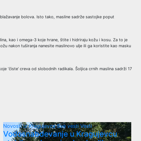
ublažavanje bolova. Isto tako, masline sadrže sastojke poput
na, kao i omega-3 koje hrane, štite i hidriraju kožu i kosu. Za to je
ožu nakon tuširanja nanesite maslinovo ulje ili ga koristite kao masku
‘čiste’ creva od slobodnih radikala. Šoljica crnih maslina sadrži 17
Novosti iz Kragujevca
Sve vesti
Vesti
Vodosnabdevanje u Kragujevcu