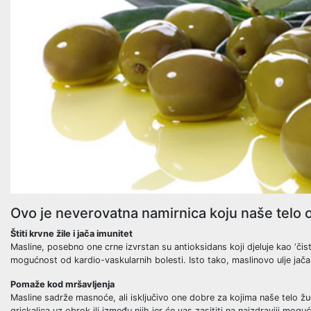
Ovo je neverovatna namirnica koju naše telo o
Štiti krvne žile i jača imunitet
Masline, posebno one crne izvrstan su antioksidans koji djeluje kao ‘či
mogućnost od kardio-vaskularnih bolesti. Isto tako, maslinovo ulje jača 
Pomaže kod mršavljenja
Masline sadrže masnoće, ali isključivo one dobre za kojima naše telo žu
grickalica uz obrok ili između njih jer će vas zasititi na najzdraviji moguć