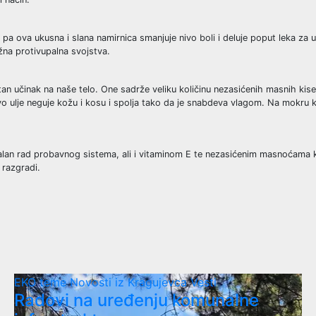
pa ova ukusna i slana namirnica smanjuje nivo boli i deluje poput leka za 
žna protivupalna svojstva.
tan učinak na naše telo. One sadrže veliku količinu nezasićenih masnih kiseli
novo ulje neguje kožu i kosu i spolja tako da je snabdeva vlagom. Na mokru k
 rad probavnog sistema, ali i vitaminom E te nezasićenim masnoćama koje 
razgradi.
EKO teme
Novosti iz Kragujevca
Vesti
Radovi na uređenju komunalne