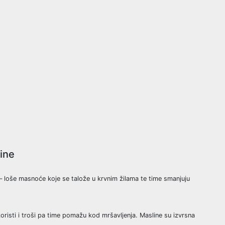
line
 – loše masnoće koje se talože u krvnim žilama te time smanjuju
oristi i troši pa time pomažu kod mršavljenja. Masline su izvrsna