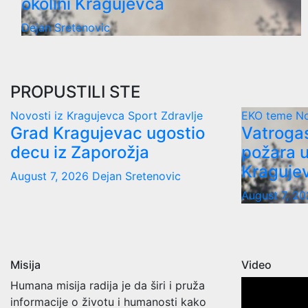
okolini Kragujevca
Dejan Sretenovic
PROPUSTILI STE
Novosti iz Kragujevca
Sport
Zdravlje
EKO teme
No
Grad Kragujevac ugostio
Vatrogas
decu iz Zaporožja
požara u
Kraguje
August 7, 2026
Dejan Sretenovic
August 7, 2
Misija
Video
Humana misija radija je da širi i pruža
informacije o životu i humanosti kako