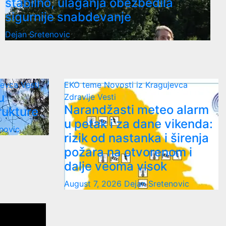
stabilno, ulaganja obezbedila
sigurnije snabdevanje
Dejan Sretenovic
ujevca
Vesti
EKO teme
Novosti iz Kragujevca
u
Zdravlje Vesti
Narandžasti meteo alarm
rukture
u petak i za dane vikenda:
novic
rizik od nastanka i širenja
požara na otvorenom i
dalje veoma visok
August 7, 2026
Dejan Sretenovic