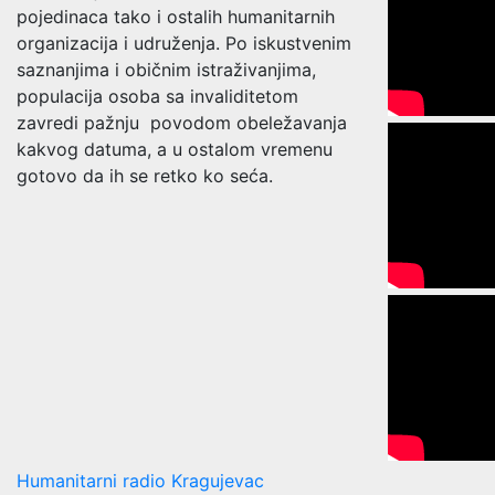
pojedinaca tako i ostalih humanitarnih
organizacija i udruženja. Po iskustvenim
saznanjima i običnim istraživanjima,
populacija osoba sa invaliditetom
zavredi pažnju povodom obeležavanja
kakvog datuma, a u ostalom vremenu
gotovo da ih se retko ko seća.
Humanitarni radio Kragujevac