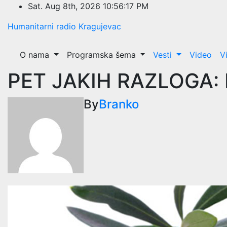
Skip
Sat. Aug 8th, 2026
10:56:17 PM
to
Humanitarni radio Kragujevac
content
O nama
Programska šema
Vesti
Video
V
PET JAKIH RAZLOGA: E
By
Branko