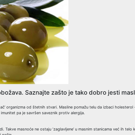
božava. Saznajte zašto je tako dobro jesti mas
stač’ organizma od štetnih stvari. Masline pomažu telu da izbaci holesterol
imunitet pa je savršen saveznik protiv alergija.
di. Takve masnoće ne ostaju ‘zaglavljene’ u masnim stanicama već ih telo k
i način.