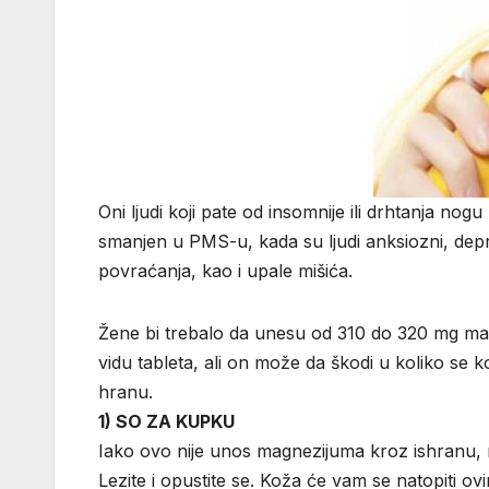
Oni ljudi koji pate od insomnije ili drhtanja n
smanjen u PMS-u, kada su ljudi anksiozni, depres
povraćanja, kao i upale mišića.
Žene bi trebalo da unesu od 310 do 320 mg ma
vidu tableta, ali on može da škodi u koliko se ko
hranu.
1) SO ZA KUPKU
Iako ovo nije unos magnezijuma kroz ishranu, 
Lezite i opustite se. Koža će vam se natopiti o