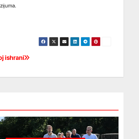
zijuma.
j ishrani