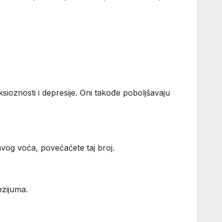
ioznosti i depresije. Oni takođe poboljšavaju
vog voća, povećaćete taj broj.
ezijuma.