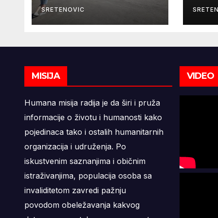
SRETENOVIC
SRETE
MISIJA
VIDEO
Humana misija radija je da širi i pruža
informacije o životu i humanosti kako
pojedinaca tako i ostalih humanitarnih
organizacija i udruženja. Po
iskustvenim saznanjima i običnim
istraživanjima, populacija osoba sa
invaliditetom zavredi pažnju
povodom obeležavanja kakvog