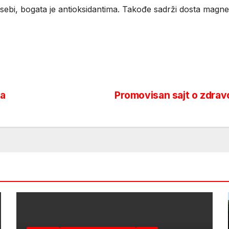
sebi, bogata je antioksidantima. Takođe sadrži dosta magne
na
Promovisan sajt o zdravo