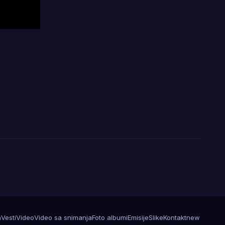
a
Vesti
Video
Video sa snimanja
Foto albumi
Emisije
Slike
Kontakt
new