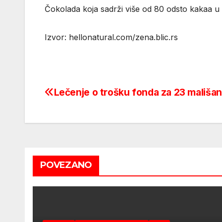
Čokolada koja sadrži više od 80 odsto kakaa u 
Izvor: hellonatural.com/zena.blic.rs
Lečenje o trošku fonda za 23 mališa
Post
navigation
POVEZANO