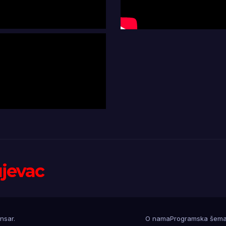
ujevac
nsar
.
O nama
Programska šem