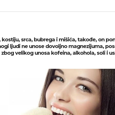
kostiju, srca, bubrega i mišića, takođe, on poma
Mnogi ljudi ne unose dovoljno magnezijuma, pos
zbog velikog unosa kofeina, alkohola, soli i us