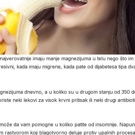
ogu najverovatnije imaju manje magnezijuma u telu nego što i
ivni, kada imaju migrene, kada pate od dijabetesa tipa dva il
gnezijuma dnevno, a u koliko su u drugom stanju od 350 
riste neki lekovi za visok krvni pritisak ili neki drugi antibi
može da vam pomogne u koliko patite od insomnije. Napuni
vim rastvorom koji blagotvorno deluje protiv upalnih procesa