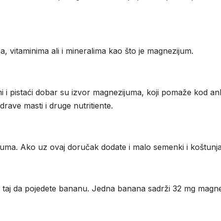
a, vitaminima ali i mineralima kao što je magnezijum.
i pistaći dobar su izvor magnezijuma, koji pomaže kod anks
rave masti i druge nutritiente.
uma. Ako uz ovaj doručak dodate i malo semenki i koštunja
m taj da pojedete bananu. Jedna banana sadrži 32 mg magn