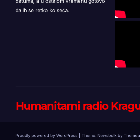
datuma, a u ostalom vremenu gotovo
da ih se retko ko seća.
Humanitarni radio Krag
Proudly powered by WordPress
|
Theme:
Newsbulk
by
Themea