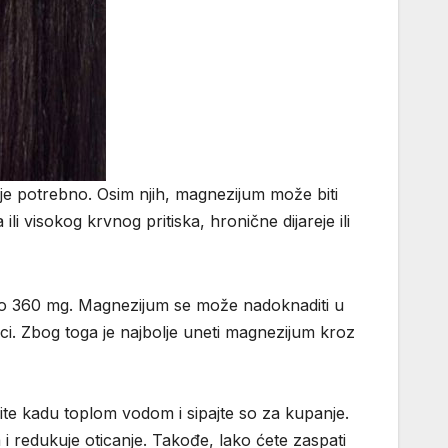
m je potrebno. Osim njih, magnezijum može biti
i visokog krvnog pritiska, hronične dijareje ili
do 360 mg. Magnezijum se može nadoknaditi u
otici. Zbog toga je najbolje uneti magnezijum kroz
te kadu toplom vodom i sipajte so za kupanje.
 i redukuje oticanje. Takođe, lako ćete zaspati