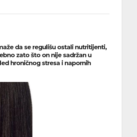
že da se regulišu ostali nutritijenti,
ebno zato što on nije sadržan u
led hroničnog stresa i napornih