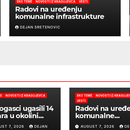
EKO TEME
NOVOSTI IZ KRAGUJEVCA
VESTI
Radovi na uređenju
komunalne infrastrukture
DEJAN SRETENOVIC
ME
NOVOSTI IZ KRAGUJEVCA
EKO TEME
NOVOSTI IZ KRAGUJE
VESTI
ogasci ugasili 14
Radovi na uređ
ra u okolini
komunalne
gujevca
infrastrukture
UST 7, 2026
DEJAN
AUGUST 7, 2026
DE