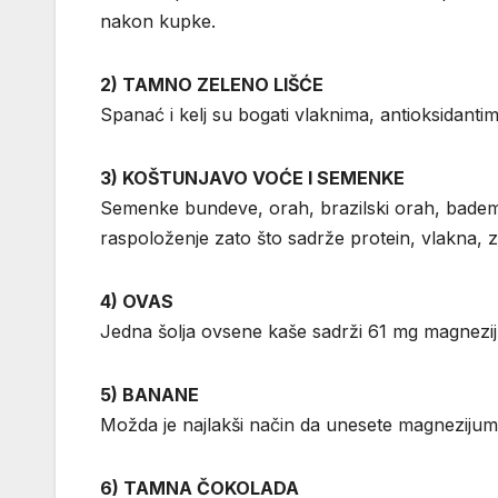
nakon kupke.
2) TAMNO ZELENO LIŠĆE
Spanać i kelj su bogati vlaknima, antioksidantim
3) KOŠTUNJAVO VOĆE I SEMENKE
Semenke bundeve, orah, brazilski orah, bademi 
raspoloženje zato što sadrže protein, vlakna, zd
4) OVAS
Jedna šolja ovsene kaše sadrži 61 mg magnezij
5) BANANE
Možda je najlakši način da unesete magneziju
6) TAMNA ČOKOLADA