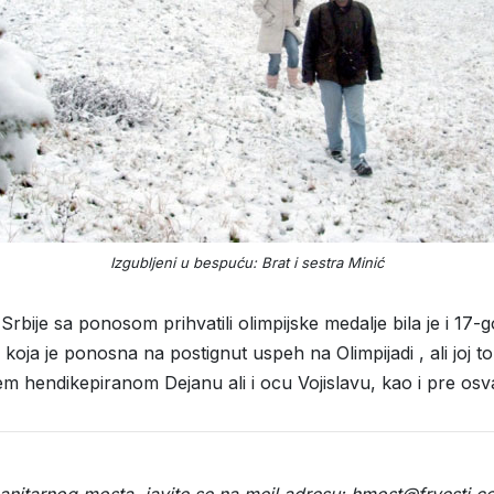
Izgubljeni u bespuću: Brat i sestra Minić
ije sa ponosom prihvatili olimpijske medalje bila je i 17-g
koja je ponosna na postignut uspeh na Olimpijadi , ali joj to,
m hendikepiranom Dejanu ali i ocu Vojislavu, kao i pre osva
manitarnog mosta, javite se na mejl adresu: hmost@frvesti.c