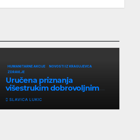
HUMANITARNE AKCIJE
NOVOSTI IZ KRAGUJEVCA
ZDRAVLJE
Uručena priznanja
višestrukim dobrovoljnim
davaocima krvi u Kragujevcu
SLAVICA LUKIC