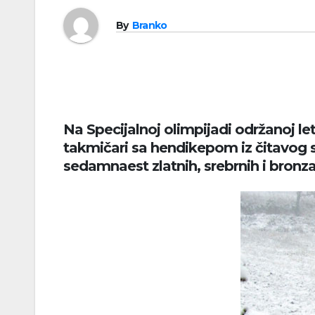
By
Branko
Na Specijalnoj olimpijadi održanoj l
takmičari sa hendikepom iz čitavog svet
sedamnaest zlatnih, srebrnih i bronza