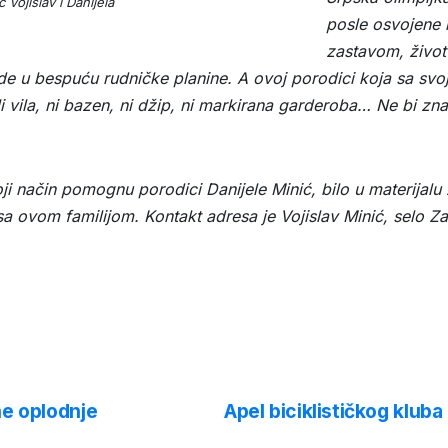
 Vojislav i Danijela
posle osvojene 
zastavom, život 
egde u bespuću rudničke planine. A ovoj porodici koja sa sv
Ni vila, ni bazen, ni džip, ni markirana garderoba… Ne bi znal
 koji način pomognu porodici Danijele Minić, bilo u materijalu
sa ovom familijom. Kontakt adresa je Vojislav Minić, selo Z
ne oplodnje
Apel biciklističkog klub