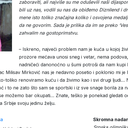
zaboraviti, ali najviše su me oduševili naši dijasp
bili uz nas, vodili su nas da obiđemo Diznilend i dr
mene isto toliko značajna koliko i osvojena medalj
da ne govorim. Sada je prilika da im se preko ‘Vest
zahvalim na gostoprimstvu.
– Iskreno, najveći problem nam je kuća u kojoj živim
prozore mećava unosi sneg i vetar, nema podova, 
nadničeći danonoćno u šumi potroši da nam kupi h
c Milisav Mirković nas je nedavno posetio i poklonio mi je
-toliko renoviramo kuću i da živimo kao i svi drugi ljudi… 
oć i to ne zato što sam se sportski i iz sve snage borila za n
 se možemo bar okupati… Znate, teško je ponekad gledati oc
 Srbije svoju jedinu želju.
Skromna nadan
Srpska olimpijka