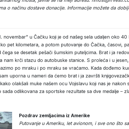
jima o načinu dostave donacije. Informacije možete da dob
 “1. novembar” u Čačku koji je od našeg sela udaljen oko 40 
o pet kilometara, a potom putovanje do Čačka, časovi, pa 
ega se desetak pešači šumskim puteljcima. Brat i ja redov
 nam krči stazu do autobuske stanice. S proleća i u jesen, i 
polazimo po mraku i po mraku se vraćamo. Kada dođemo kući 
er sam uporna u nameri da ćemo brat i ja završti knjigovezač
e kako olakšali muke našem ocu Vojislavu koji nas je nakon 
, do sada odlikovana za sportske rezultate sa dve medalje –
Pozdrav zemljacima iz Amerike
Putovanje u Ameriku, let avionom, i sve ono što s