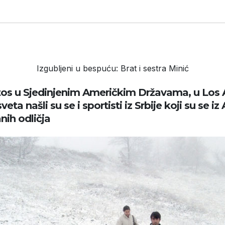
Izgubljeni u bespuću: Brat i sestra Minić
etos u Sjedinjenim Američkim Državama, u Los A
a našli su se i sportisti iz Srbije koji su se iz 
nih odličja