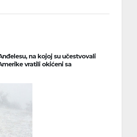
nđelesu, na kojoj su učestvovali
Amerike vratili okićeni sa