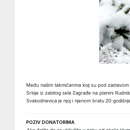
Među našim takmičarima koji su pod zastavom Srb
Srbije iz zabitog sela Zagrađe na planini Rudnik 
Svakodnevica je njoj i njenom bratu 20-godišnje
POZIV DONATORIMA
Ako želite da se uključite u neku od akcija Hu