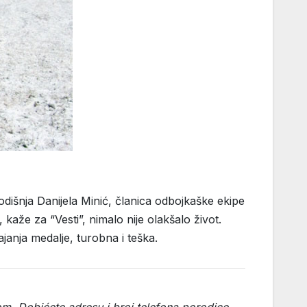
odišnja Danijela Minić, članica odbojkaške ekipe
 kaže za “Vesti”, nimalo nije olakšalo život.
janja medalje, turobna i teška.
om. Dobićete adresu i broj telefona porodice