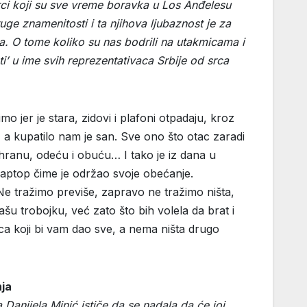
orci koji su sve vreme boravka u Los Anđelesu
uge znamenitosti i ta njihova ljubaznost je za
a. O tome koliko su nas bodrili na utakmicama i
i’ u ime svih reprezentativaca Srbije od srca
o jer je stara, zidovi i plafoni otpadaju, kroz
a kupatilo nam je san. Sve ono što otac zaradi
ranu, odeću i obuću… I tako je iz dana u
 laptop čime je održao svoje obećanje.
Ne tražimo previše, zapravo ne tražimo ništa,
ašu trobojku, već zato što bih volela da brat i
a koji bi vam dao sve, a nema ništa drugo
ja
 Danijela Minić ističe da se nadala da će joj