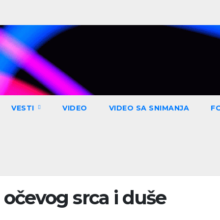
VESTI
VIDEO
VIDEO SA SNIMANJA
F
očevog srca i duše