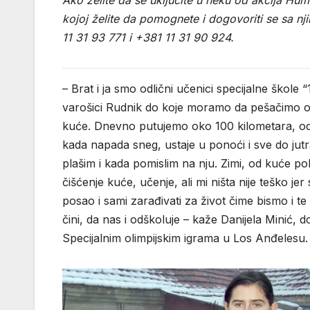
kojoj želite da pomognete i dogovoriti se sa n
11 31 93 771 i +381 11 31 90 924.
– Brat i ja smo odlični učenici specijalne škole
varošici Rudnik do koje moramo da pešačimo ok
kuće. Dnevno putujemo oko 100 kilometara, od č
kada napada sneg, ustaje u ponoći i sve do jutra
plašim i kada pomislim na nju. Zimi, od kuće 
čišćenje kuće, učenje, ali mi ništa nije teško j
posao i sami zarađivati za život čime bismo i t
čini, da nas i odškoluje – kaže Danijela Minić
Specijalnim olimpijskim igrama u Los Anđelesu.