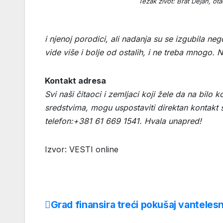
Težak život: Brat Dejan, otac
i njenoj porodici, ali nadanja su se izgubila n
vide više i bolje od ostalih, i ne treba mnogo. 
Kontakt adresa
Svi naši čitaoci i zemljaci koji žele da na bilo
sredstvima, mogu uspostaviti direktan kontakt 
telefon:+381 61 669 1541. Hvala unapred!
Izvor: VESTI online
Grad finansira treći pokušaj vanteles
Post