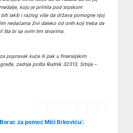
medalje, koju je primila pod srpskom
biti lakši i razlog više da država pomogne njoj
ojim nedaćama živi daleko od onih koji treba da
i šta bi sa svim tim stvarima.
 za popravak kuće ili pak u finansijskim
agrađe, zadnja pošta Rudnik 32313, Srbija –
a Borac za pomoć Mići Brkoviću