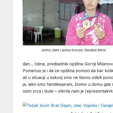
Jedno zlato i jedna bronza: Danijela Minić
dan… Istina, predsednik opštine Gornji Milanova
Pomenuo je i da će opština pomoći da bar koliko
ali u situaciji u kakvoj smo ne bismo odbili pom
ja, iako smo hendikepirani, živimo u domu gde
osim srca i duše – otkrila nam je reprezentativka