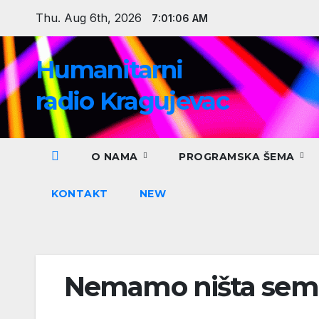
Skip
Thu. Aug 6th, 2026
7:01:07 AM
to
content
Humanitarni
radio Kragujevac
O NAMA
PROGRAMSKA ŠEMA
KONTAKT
NEW
Nemamo ništa sem 