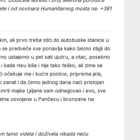
ijete i od novinara Humanitarnog mosta na: +381
km, ali prvo treba stići do autobuske stanice u
se predveče sve ponavlja kako bismo stigli do
no ustajemo u pet sati ujutru, a otac, posebno
kada nisu kiše i nije tako teško, ali zime se
očekuje me i kućni poslovi, priprema jela,
ki zanat i da ćemo jednog dana naći pristojan
smrti majke Ljiljane sam odnegovao i evo, sve
 zlatne osvojene u Pančevu i bronzane na
am tamo videla i doživela nikada neću