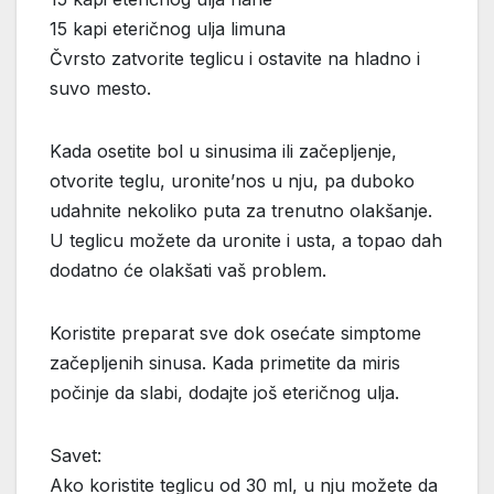
15 kapi eteričnog ulja limuna
Čvrsto zatvorite teglicu i ostavite na hladno i
suvo mesto.
Kada osetite bol u sinusima ili začepljenje,
otvorite teglu, uronite’nos u nju, pa duboko
udahnite nekoliko puta za trenutno olakšanje.
U teglicu možete da uronite i usta, a topao dah
dodatno će olakšati vaš problem.
Koristite preparat sve dok osećate simptome
začepljenih sinusa. Kada primetite da miris
počinje da slabi, dodajte još eteričnog ulja.
Savet:
Ako koristite teglicu od 30 ml, u nju možete da