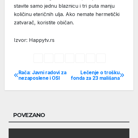
stavite samo jednu blaznicu i tri puta manju
količinu eteričnih ulja. Ako nemate hermetički
zatvarač, koristite običan.
Izvor: Happytv.rs
Rača: Javni radovi za
Lečenje o trošku
Post
nezaposlene i OSI
fonda za 23 mališana
navigation
POVEZANO