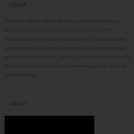
MISIJA
Humana misija radija je da širi i pruža informacije o
životu i humanosti kako pojedinaca tako i ostalih
humanitarnih organizacija i udruženja. Po iskustvenim
saznanjima i običnim istraživanjima, populacija osoba
sa invaliditetom zavredi pažnju povodom obeležavanja
kakvog datuma, a u ostalom vremenu gotovo da ih se
retko ko seća.
VIDEO