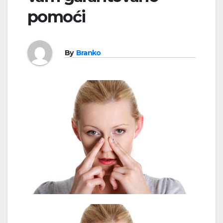
pomoći
By
Branko