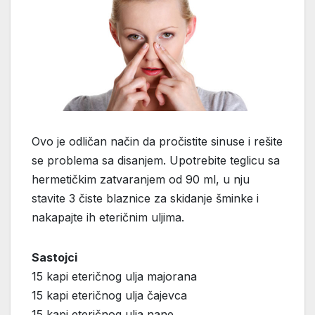
Ovo je odličan način da pročistite sinuse i rešite
se problema sa disanjem. Upotrebite teglicu sa
hermetičkim zatvaranjem od 90 ml, u nju
stavite 3 čiste blaznice za skidanje šminke i
nakapajte ih eteričnim uljima.
Sastojci
15 kapi eteričnog ulja majorana
15 kapi eteričnog ulja čajevca
15 kapi eteričnog ulja nane