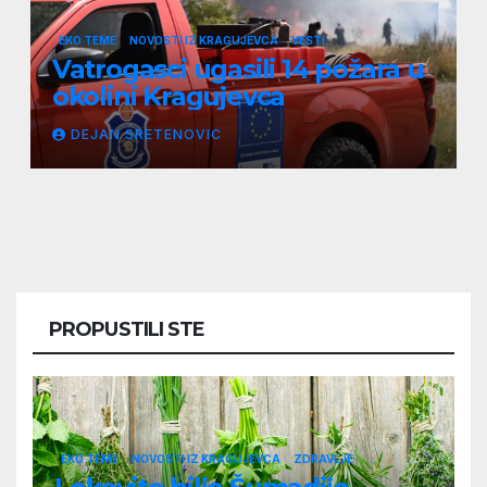
EKO TEME
NOVOSTI IZ KRAGUJEVCA
VESTI
Vatrogasci ugasili 14 požara u
okolini Kragujevca
DEJAN SRETENOVIC
PROPUSTILI STE
EKO TEME
NOVOSTI IZ KRAGUJEVCA
ZDRAVLJE