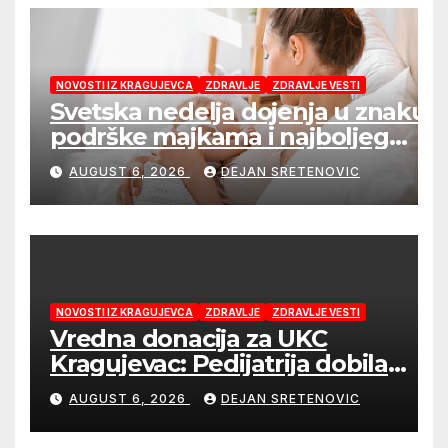
NOVOSTI IZ KRAGUJEVCA
ZDRAVLJE
ZDRAVLJE VESTI
Svetska nedelja dojenja u znaku
podrške majkama i najboljeg
početka života
AUGUST 6, 2026
DEJAN SRETENOVIC
NOVOSTI IZ KRAGUJEVCA
ZDRAVLJE
ZDRAVLJE VESTI
Vredna donacija za UKC
Kragujevac: Pedijatrija dobila
mobilni rendgen i mikroskop
AUGUST 6, 2026
DEJAN SRETENOVIC
vredne 9,6 miliona dinara