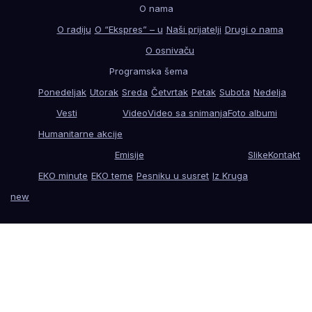
O nama
O radiju
O “Ekspres” – u
Naši prijatelji
Drugi o nama
O osnivaču
Programska šema
Ponedeljak
Utorak
Sreda
Četvrtak
Petak
Subota
Nedelja
Vesti
Video
Video sa snimanja
Foto albumi
Humanitarne akcije
Emisije
Slike
Kontakt
EKO minute
EKO teme
Pesniku u susret
Iz Kruga
new