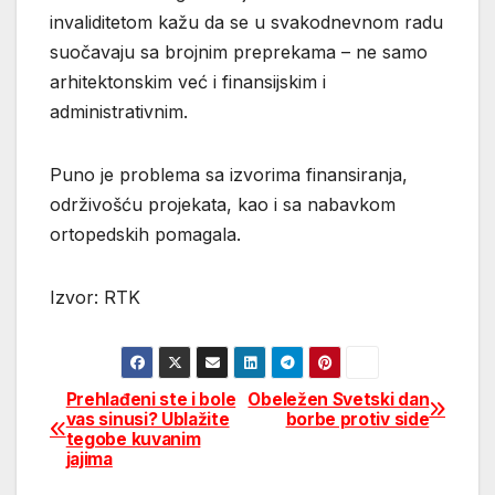
invaliditetom kažu da se u svakodnevnom radu
suočavaju sa brojnim preprekama – ne samo
arhitektonskim već i finansijskim i
administrativnim.
Puno je problema sa izvorima finansiranja,
održivošću projekata, kao i sa nabavkom
ortopedskih pomagala.
Izvor: RTK
Prehlađeni ste i bole
Obeležen Svetski dan
Post
vas sinusi? Ublažite
borbe protiv side
tegobe kuvanim
navigation
jajima