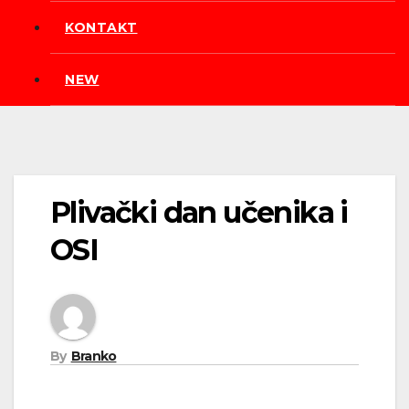
KONTAKT
NEW
Plivački dan učenika i
OSI
By
Branko