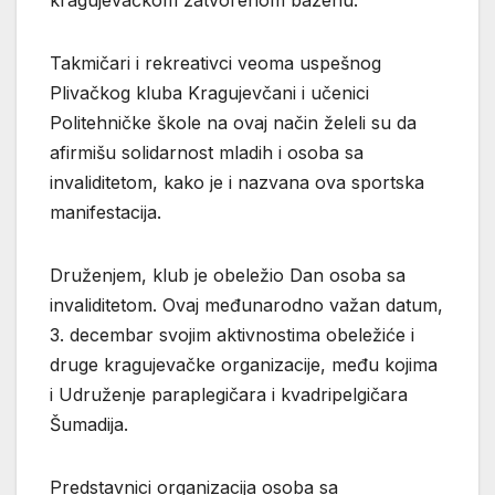
Takmičari i rekreativci veoma uspešnog
Plivačkog kluba Kragujevčani i učenici
Politehničke škole na ovaj način želeli su da
afirmišu solidarnost mladih i osoba sa
invaliditetom, kako je i nazvana ova sportska
manifestacija.
Druženjem, klub je obeležio Dan osoba sa
invaliditetom. Ovaj međunarodno važan datum,
3. decembar svojim aktivnostima obeležiće i
druge kragujevačke organizacije, među kojima
i Udruženje paraplegičara i kvadripelgičara
Šumadija.
Predstavnici organizacija osoba sa