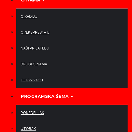
O NAMA
O RADIJU
O “EKSPRES” – U
NAŠI PRIJATELJI
DRUGI O NAMA
O OSNIVAČU
PROGRAMSKA ŠEMA
PONEDELJAK
UTORAK