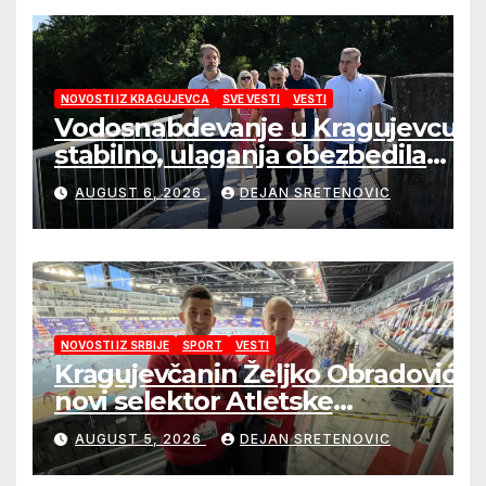
NOVOSTI IZ KRAGUJEVCA
SVE VESTI
VESTI
Vodosnabdevanje u Kragujevcu
stabilno, ulaganja obezbedila
sigurnije snabdevanje
AUGUST 6, 2026
DEJAN SRETENOVIC
NOVOSTI IZ SRBIJE
SPORT
VESTI
Kragujevčanin Željko Obradović
novi selektor Atletske
reprezentacije Srbije
AUGUST 5, 2026
DEJAN SRETENOVIC