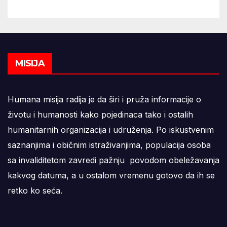
MISIJA
Humana misija radija je da širi i pruža informacije o
životu i humanosti kako pojedinaca tako i ostalih
humanitarnih organizacija i udruženja. Po iskustvenim
saznanjima i običnim istraživanjima, populacija osoba
sa invaliditetom zavredi pažnju povodom obeležavanja
kakvog datuma, a u ostalom vremenu gotovo da ih se
retko ko seća.