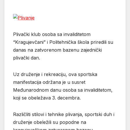
Plivački klub osoba sa invaliditetom
“Kragujevčani” i Politehnička škola priredili su
danas na zatvorenom bazenu zajednički
plivački dan.
Uz druženje i rekreaciju, ova sportska
manifestacija održana je u susret
Međunarodnom danu osoba sa invaliditetom,
koji se obeležava 3. decembra.
Različliti stilovi i tehnike plivanja, sportski duh i
druženje obeležili su popodne na
kragujevačkom zatvorenom bazenu.