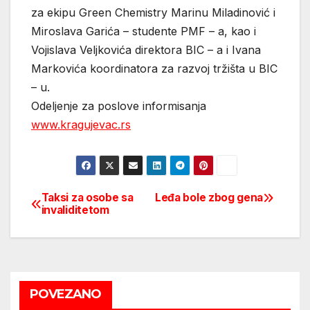
za ekipu Green Chemistry Marinu Miladinović i
Miroslava Garića – studente PMF – a, kao i
Vojislava Veljkovića direktora BIC – a i Ivana
Markovića koordinatora za razvoj tržišta u BIC
– u.
Odeljenje za poslove informisanja
www.kragujevac.rs
Taksi za osobe sa
Leđa bole zbog gena
Post
invaliditetom
navigation
POVEZANO