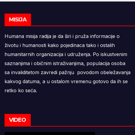
MISIJA
Humana misija radija je da širi i pruža informacije o
životu i humanosti kako pojedinaca tako i ostalih
humanitarnih organizacija i udruženja. Po iskustvenim
saznanjima i običnim istraživanjima, populacija osoba
sa invaliditetom zavredi pažnju povodom obeležavanja
kakvog datuma, a u ostalom vremenu gotovo da ih se
retko ko seća.
VIDEO