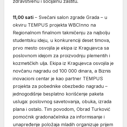
zdravstvenu i socijalnu zaštitu.
11,00 sati
– Svečani salon zgrade Grada – u
okviru TEMPUS projekta WBCInno na
Regionalnom finalnom takmičenju za najbolju
studentsku ideju, u konkurenciji deset timova,
prvo mesto osvojila je ekipa iz Kragujevca sa
poslovnom idejom za proizvodnju plementih i
kozmetičkih ulja. Ekipa iz Kragujevca osvojila je
novčanu nagradu od 100 000 dinara, a Biznis
inovacioni centar je kao partner TEMPUS
projekta za pobednike obezbedio nagradu –
jednogodišnje besplatno korišćenje paketa
usluga: poslovnog savetovanja, obuka, izrada
plana i ostalo. Tim povodom, Obrad Turković
pomoćnik gradonačelnika za informisanje i
unapređenje položaja mladih organizuje prijem