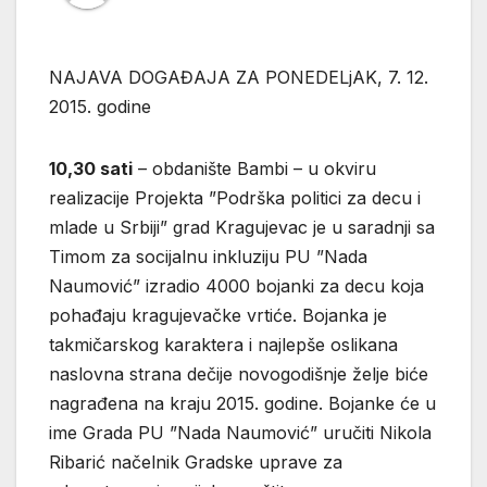
NAJAVA DOGAĐAJA ZA PONEDELjAK, 7. 12.
2015. godine
10,30 sati
– obdanište Bambi – u okviru
realizacije Projekta ”Podrška politici za decu i
mlade u Srbiji” grad Kragujevac je u saradnji sa
Timom za socijalnu inkluziju PU ”Nada
Naumović” izradio 4000 bojanki za decu koja
pohađaju kragujevačke vrtiće. Bojanka je
takmičarskog karaktera i najlepše oslikana
naslovna strana dečije novogodišnje želje biće
nagrađena na kraju 2015. godine. Bojanke će u
ime Grada PU ”Nada Naumović” uručiti Nikola
Ribarić načelnik Gradske uprave za