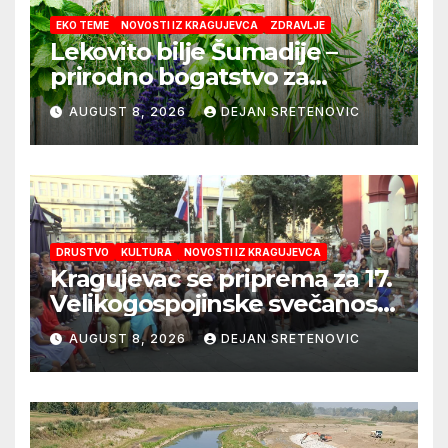
EKO TEME
NOVOSTI IZ KRAGUJEVCA
ZDRAVLJE
Lekovito bilje Šumadije –
prirodno bogatstvo za
zdravlje i domaće čajeve
AUGUST 8, 2026
DEJAN SRETENOVIC
DRUSTVO
KULTURA
NOVOSTI IZ KRAGUJEVCA
Kragujevac se priprema za 17.
Velikogospojinske svečanosti
koje počinju 27. avgusta!
AUGUST 8, 2026
DEJAN SRETENOVIC