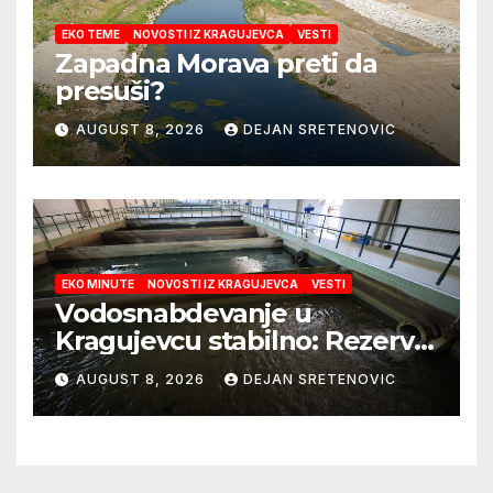
EKO TEME
NOVOSTI IZ KRAGUJEVCA
VESTI
Zapadna Morava preti da
presuši?
AUGUST 8, 2026
DEJAN SRETENOVIC
EKO MINUTE
NOVOSTI IZ KRAGUJEVCA
VESTI
Vodosnabdevanje u
Kragujevcu stabilno: Rezerve
vode za godinu dana
AUGUST 8, 2026
DEJAN SRETENOVIC