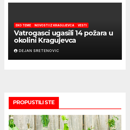
EKO TEME
NOVOSTI IZ KRAGUJEVCA
VESTI
Vatrogasci ugasili 14 požara u
okolini Kragujevca
DEJAN SRETENOVIC
PROPUSTILI STE