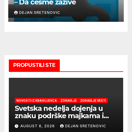
– Da česme zažive
DEJAN SRETENOVIC
PROPUSTILI STE
NOVOSTI IZ KRAGUJEVCA
ZDRAVLJE
ZDRAVLJE VESTI
Svetska nedelja dojenja u
znaku podrške majkama i
najboljeg početka života
AUGUST 6, 2026
DEJAN SRETENOVIC