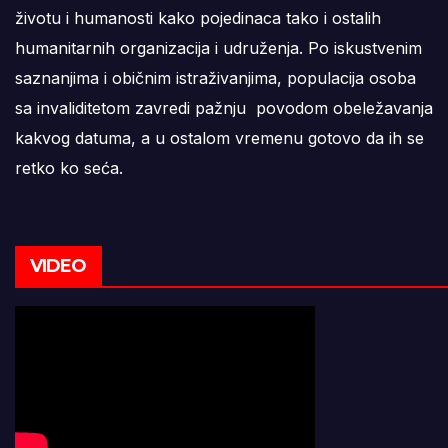
životu i humanosti kako pojedinaca tako i ostalih
humanitarnih organizacija i udruženja. Po iskustvenim
saznanjima i običnim istraživanjima, populacija osoba
sa invaliditetom zavredi pažnju povodom obeležavanja
kakvog datuma, a u ostalom vremenu gotovo da ih se
retko ko seća.
VIDEO