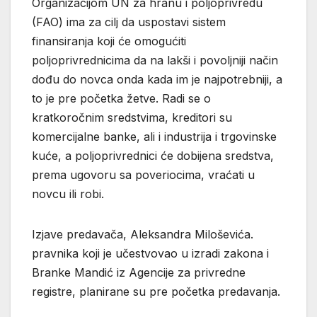
Organizacijom UN za hranu i poljoprivredu
(FAO) ima za cilj da uspostavi sistem
finansiranja koji će omogućiti
poljoprivrednicima da na lakši i povoljniji način
dođu do novca onda kada im je najpotrebniji, a
to je pre početka žetve. Radi se o
kratkoročnim sredstvima, kreditori su
komercijalne banke, ali i industrija i trgovinske
kuće, a poljoprivrednici će dobijena sredstva,
prema ugovoru sa poveriocima, vraćati u
novcu ili robi.
Izjave predavača, Aleksandra Miloševića.
pravnika koji je učestvovao u izradi zakona i
Branke Mandić iz Agencije za privredne
registre, planirane su pre početka predavanja.