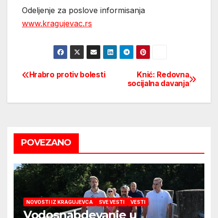
Odeljenje za poslove informisanja
www.kragujevac.rs
Hrabro protiv bolesti
Knić: Redovna
Post
socijalna davanja
navigation
POVEZANO
NOVOSTI IZ KRAGUJEVCA
SVE VESTI
VESTI
Vodosnabdevanje u