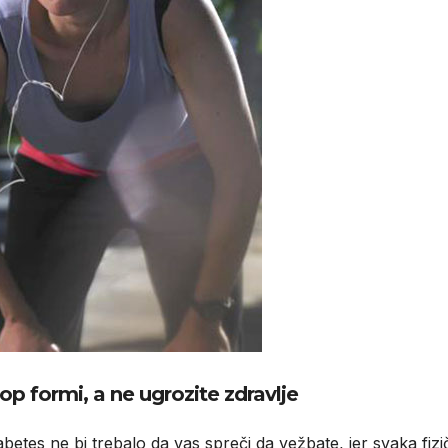
top formi, a ne ugrozite zdravlje
jabetes ne bi trebalo da vas spreči da vežbate, jer svaka fiz