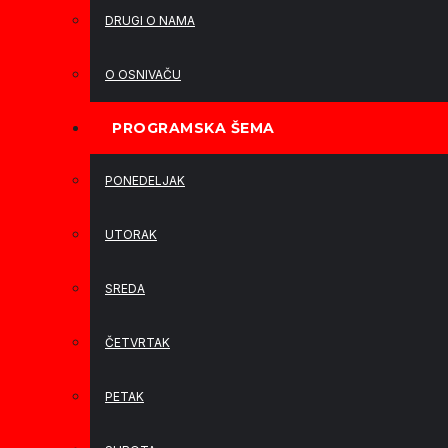
DRUGI O NAMA
O OSNIVAČU
PROGRAMSKA ŠEMA
PONEDELJAK
UTORAK
SREDA
ČETVRTAK
PETAK