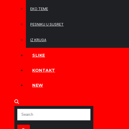
EKO TEME
PESNIKU U SUSRET
IZ KRUGA
SLIKE
KONTAKT
NEW