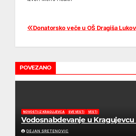
Donatorsko veče u OŠ Dragiša Lukov
Post
navigation
POVEZANO
NOVOSTI IZ KRAGUJEVCA
SVE VESTI
VESTI
Vodosnabdevanje u Kragujevcu s
DEJAN SRETENOVIC