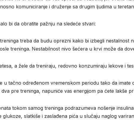
odnosno komuniciranje i druženje sa drugim ljudima u teretani
lo bi da obratite pažnju na sledeće stvari:
ikom treninga treba da budu oprezni kako bi izbegli nestalnos
osle treninga. Nestabilnost nivo šećera u krvi može da dove
etesa, a žele da treniraju, redovno konzumiraju lekove i test
ate u tačno određenom vremenskom periodu tako da imate do
 dva pre treninga, napuniće vas energijom pa ćete lakše pro
enata tokom samog treninga podrazumeva nošenje insulina 
e glukoze, slatkiše i zaslađena pića u slučaju naglog variran