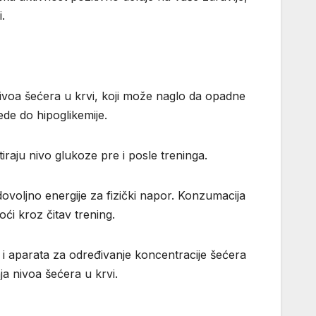
.
t nivoa šećera u krvi, koji može naglo da opadne
de do hipoglikemije.
iraju nivo glukoze pre i posle treninga.
voljno energije za fizički napor. Konzumacija
ći kroz čitav trening.
i aparata za određivanje koncentracije šećera
ja nivoa šećera u krvi.