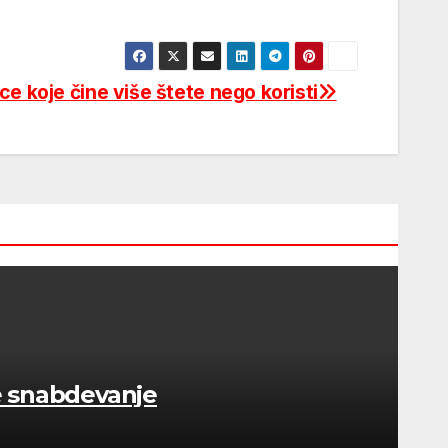
ce koje čine više štete nego koristi
e snabdevanje