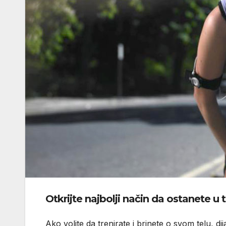
Otkrijte najbolji način da ostanete u 
Ako volite da trenirate i brinete o svom telu, di