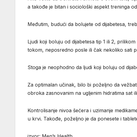
a takođe je bitan i sociološki aspekt treninga 
Međutim, budući da bolujete od dijabetesa, treba
Ljudi koji boluju od dijabetesa tip 1 ili 2, pril
tokom, neposredno posle ili čak nekoliko sati p
Stoga je neophodno da ljudi koji boluju od dijab
Za optimalan učinak, bilo bi poželjno da vežb
obroka zasnovanim na ugljenim hidratima sat ili
Kontrolisanje nivoa šećera i uzimanje medikam
u krvi. Takođe, poželjno je da ponesete i tablet
izvor: Men’s Health