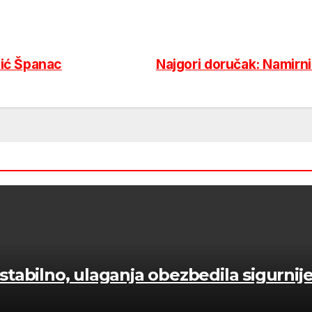
ić Španac
Najgori doručak: Namirni
tabilno, ulaganja obezbedila sigurnij