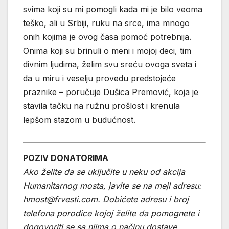
svima koji su mi pomogli kada mi je bilo veoma
teško, ali u Srbiji, ruku na srce, ima mnogo
onih kojima je ovog časa pomoć potrebnija.
Onima koji su brinuli o meni i mojoj deci, tim
divnim ljudima, želim svu sreću ovoga sveta i
da u miru i veselju provedu predstojeće
praznike – poručuje Dušica Premović, koja je
stavila tačku na ružnu prošlost i krenula
lepšom stazom u budućnost.
POZIV DONATORIMA
Ako želite da se uključite u neku od akcija
Humanitarnog mosta, javite se na mejl adresu:
hmost@frvesti.com. Dobićete adresu i broj
telefona porodice kojoj želite da pomognete i
dogovoriti se sa njima o načinu dostave