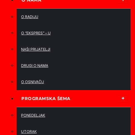
O NAMA
O RADIJU
O “EKSPRES” – U
NAŠI PRIJATELJI
DRUGI O NAMA
O OSNIVAČU
PROGRAMSKA ŠEMA
PONEDELJAK
UTORAK