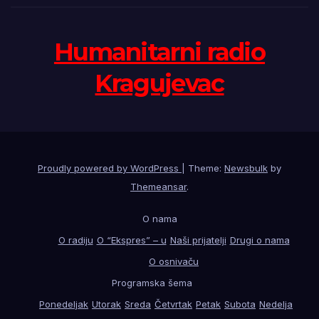
Humanitarni radio
Kragujevac
Proudly powered by WordPress
|
Theme:
Newsbulk
by
Themeansar
.
O nama
O radiju
O “Ekspres” – u
Naši prijatelji
Drugi o nama
O osnivaču
Programska šema
Ponedeljak
Utorak
Sreda
Četvrtak
Petak
Subota
Nedelja