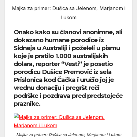
Majka za primer: Dušica sa Jelenom, Marjanom i
Lukom
Onako kako su članovi anonimne, ali
dokazano humane porodice iz
Sidneja u Australiji i poželeli u pismu
koje je pratilo 1.000 australijskih
dolara, reporter “Vesti” je posetio
porodicu Dušice Premović iz sela
Prislonica kod Čačka i uručio joj je
vrednu donaciju i pregršt reči
podrške i pozdrava pred predstojeće
praznike.
Majka za primer: Dušica sa Jelenom, Marjanom i Lukom