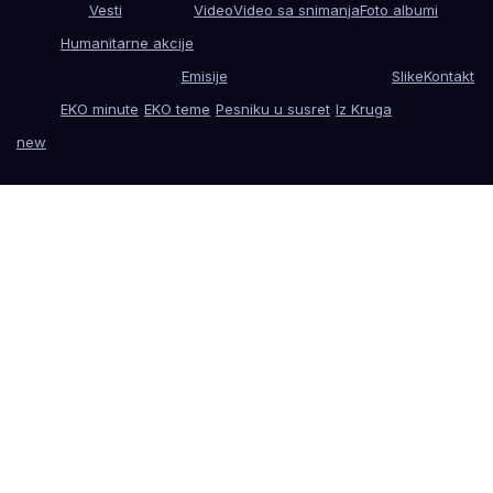
Vesti
Video
Video sa snimanja
Foto albumi
Humanitarne akcije
Emisije
Slike
Kontakt
EKO minute
EKO teme
Pesniku u susret
Iz Kruga
new