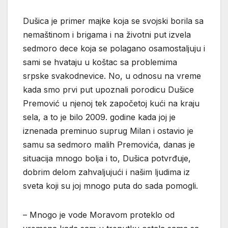
Dušica je primer majke koja se svojski borila sa
nemaštinom i brigama i na životni put izvela
sedmoro dece koja se polagano osamostaljuju i
sami se hvataju u koštac sa problemima
srpske svakodnevice. No, u odnosu na vreme
kada smo prvi put upoznali porodicu Dušice
Premović u njenoj tek započetoj kući na kraju
sela, a to je bilo 2009. godine kada joj je
iznenada preminuo suprug Milan i ostavio je
samu sa sedmoro malih Premovića, danas je
situacija mnogo bolja i to, Dušica potvrđuje,
dobrim delom zahvaljujući i našim ljudima iz
sveta koji su joj mnogo puta do sada pomogli.
– Mnogo je vode Moravom proteklo od