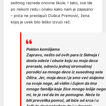
sedmog razreda onovne škole. I tako, sve ide
po nekom redu i onako kako nam je zapisano
– priča ne prestajući Dušica Premović, žena
kojoj je uvek bilo teško izvući reč.
Poklon komšijama
Zapravo, nešto od ovih para iz Sidneja i
dosta odeće i obuće koju su moja deca
prerasla, odneću jednoj siromašnoj
porodici sa mnogo dece iz susednog sela
Oštra. Jer, moja deca i ja smo već stajemo
na svoje noge, ali vidim i čujem da ima
mnogo familija koje žive mnogo lošije nego
mi, te je red da im se pomogne. Neće to
biti prevelika pomoć, ali biće od srca i u
želji da deci pokažem da i u davanju