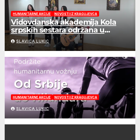
HUMANITARNE AKCIJE
NOVOSTI IZ KRAGUJEVCA
Vidovdanska akademija Kola
srpskih sestara održana u
Kragujevcu
SLAVICA LUKIC
HUMANITARNE AKCIJE
NOVOSTI IZ KRAGUJEVCA
SLAVICA LUKIC