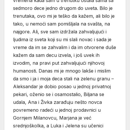
vremena kada sam u trenutku ostala sama sa
sedmoro dece jedno drugom do uveta. Bilo je
trenutaka, ovo mi je teško da kažem, ali bilo je
tako, u nemoći sam pomišljala na svašta, na
najgore. Ali, sve sam izdržala zahvaljujući i
ljudima iz sveta koji su mi slali novac i sada je
vreme da im se zahvalim i da im otvorene duše
kažem da sam decu izvela, i još uvek ih
izvodim, na pravi put zahvaljujući njihovoj
humanosti. Danas mi je mnogo lakše i mislim
da smo i ja i moja deca stali na zelenu granu –
Aleksandar je dobio posao u jednoj privatnoj
pekari, oženio se i osamostalio, Biljana se
udala, Ana i Živka zarađuju nešto novca
povremeno radeći u jednoj prodavnici u
Gornjem Milanovcu, Marjana je već
srednjoškolka, a Luka i Jelena su učenici