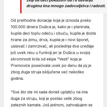
drugima ima mnogo zadovoljstva i radosti.
Od prethodne donacije koja je iznosila preko
100.000 dinara Dušica je, kako je i planirala,
kupila deci toplu odeću i obuću, kupila je dosta
hrane za zimu, drva, kupila je i novi šporet,
usisivač i zamrzivač, ali poslednja dva uređaja
još uvek nisu u funkciji jer je Dušica u svojoj
skromnosti krila od ekipe “Vesti” koja je
Premoviće posećivala uvek po danu da joj je
zbog duga struja isključena već nekoliko
godina.
“Sve što ste mi sada doneli uplatiću na ime
duga za struju, koji je postao velik zbog
zateznih kamata. Još jednom, zahvaljujem se