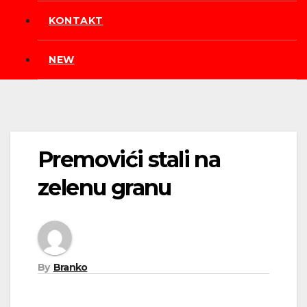
KONTAKT
NEW
Premovići stali na
zelenu granu
By
Branko