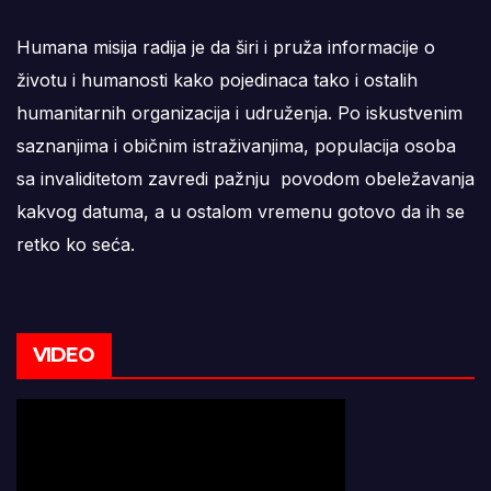
Humana misija radija je da širi i pruža informacije o
životu i humanosti kako pojedinaca tako i ostalih
humanitarnih organizacija i udruženja. Po iskustvenim
saznanjima i običnim istraživanjima, populacija osoba
sa invaliditetom zavredi pažnju povodom obeležavanja
kakvog datuma, a u ostalom vremenu gotovo da ih se
retko ko seća.
VIDEO