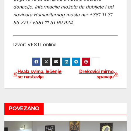
donacije. Informacije možete da dobijete i od
novinara Humanitarnog mosta na: +381 11 31
93 771 i +381 11 31 90 924.
Izvor: VESTI online
Hvala svima, lečenje
Drekovići mirno
Post
se nastavlja
spavaju
navigation
POVEZANO