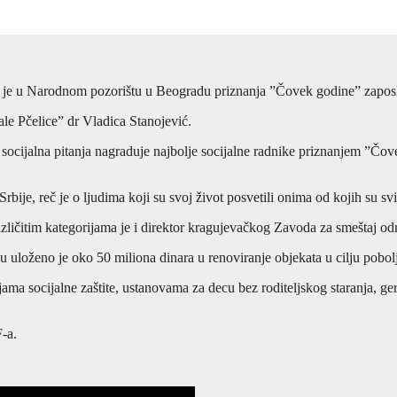
ilo je u Narodnom pozorištu u Beogradu priznanja ”Čovek godine” zaposl
ale Pčelice” dr Vladica Stanojević.
socijalna pitanja nagraduje najbolje socijalne radnike priznanjem ”Čove
ije, reč je o ljudima koji su svoj život posvetili onima od kojih su svi
ličitim kategorijama je i direktor kragujevačkog Zavoda za smeštaj odr
uloženo je oko 50 miliona dinara u renoviranje objekata u cilju poboljš
ma socijalne zaštite, ustanovama za decu bez roditeljskog staranja, gero
-a.