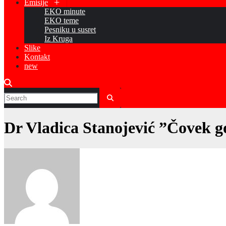
Emisije
EKO minute
EKO teme
Pesniku u susret
Iz Kruga
Slike
Kontakt
new
Dr Vladica Stanojević ”Čovek g