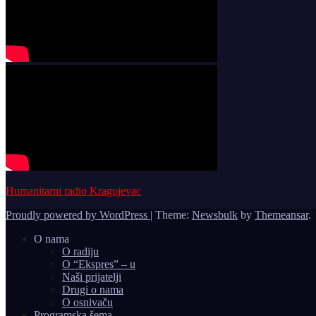
Humanitarni radio Kragujevac
Proudly powered by WordPress
|
Theme:
Newsbulk
by
Themeansar
.
O nama
O radiju
O “Ekspres” – u
Naši prijatelji
Drugi o nama
O osnivaču
Programska šema