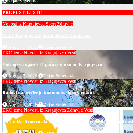
Dejan Sretenovic
PROPUSTILI STE
Novosti iz Kragujevca
Sport
Zdravlje
Grad Kragujevac ugostio decu iz Zaporožja
August 7, 2026
Dejan Sretenovic
EKO teme
Novosti iz Kragujevca
Vesti
Vatrogasci ugasili 14 požara u okolini Kragujevca
August 7, 2026
Dejan Sretenovic
EKO teme
Novosti iz Kragujevca
Vesti
Radovi na uređenju komunalne infrastrukture
August 7, 2026
Dejan Sretenovic
EKO teme
Novosti iz Kragujevca
Zdravlje Vesti
Narandžasti meteo alarm u petak i za dane vikenda: rizik od nas