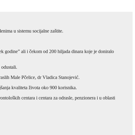
enima u sistemu socijalne zaštite.
k godine” ali i čekom od 200 hiljada dinara koje je doniralo
 odustali.
aslih Male Pčelice, dr Vladica Stanojević.
anja kvaliteta života oko 900 korisnika.
ntoloških centara i centara za odrasle, penzionera i u oblasti