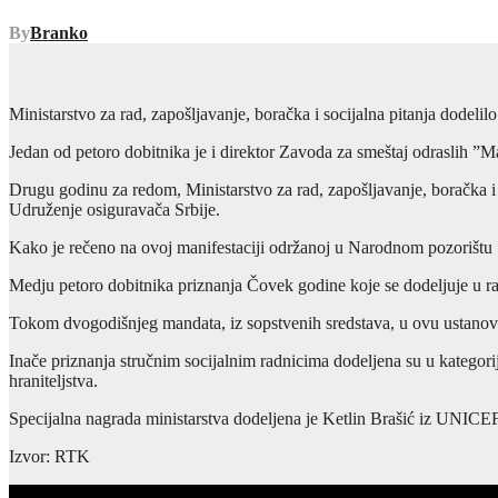
By
Branko
Ministarstvo za rad, zapošljavanje, boračka i socijalna pitanja dodel
Jedan od petoro dobitnika je i direktor Zavoda za smeštaj odraslih ”M
Drugu godinu za redom, Ministarstvo za rad, zapošljavanje, boračka i 
Udruženje osiguravača Srbije.
Kako je rečeno na ovoj manifestaciji održanoj u Narodnom pozorištu Srb
Medju petoro dobitnika priznanja Čovek godine koje se dodeljuje u raz
Tokom dvogodišnjeg mandata, iz sopstvenih sredstava, u ovu ustanovu 
Inače priznanja stručnim socijalnim radnicima dodeljena su u kategorija
hraniteljstva.
Specijalna nagrada ministarstva dodeljena je Ketlin Brašić iz UNICEF
Izvor: RTK