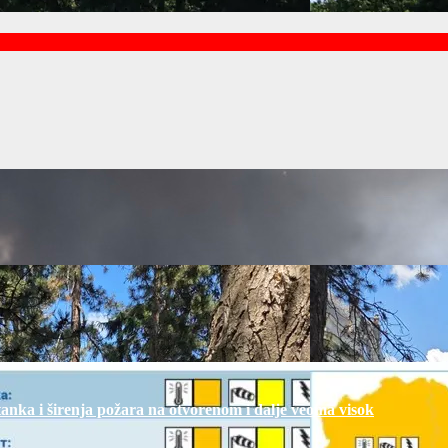
tanka i širenja požara na otvorenom i dalje veoma visok