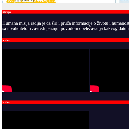
August 7, 2026
Dejan Sretenovic
Misija
Humana misija radija je da širi i pruža informacije o životu i humanos
sa invaliditetom zavredi pažnju povodom obeležavanja kakvog datuma
Video
Video