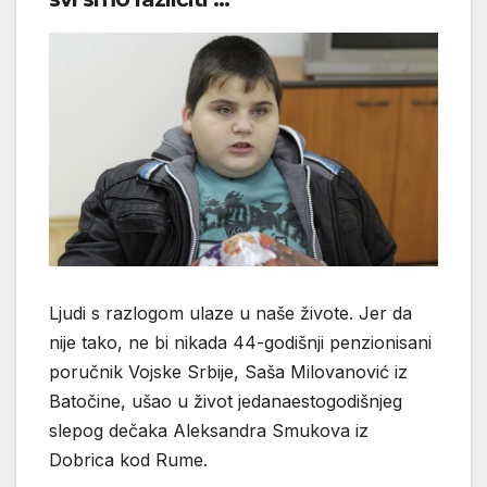
Ljudi s razlogom ulaze u naše živote. Jer da
nije tako, ne bi nikada 44-godišnji penzionisani
poručnik Vojske Srbije, Saša Milovanović iz
Batočine, ušao u život jedanaestogodišnjeg
slepog dečaka Aleksandra Smukova iz
Dobrica kod Rume.