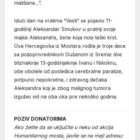
mališana…”.
Idući dan na vratima “Vesti” se pojavio 11-
godišnji Aleksandar Smukov u pratnji svoje
majke Aleksandre, žene koja nosi teški krst.
Ova Hercegovka iz Mostara rodila je troje dece
sa poljoprivrednikom Dušanom iz Srema: dve
bliznakinje 13-godišnjakinje Ivanu i Nikolinu,
obe obolele od posledica cerebralne paralize,
potpuno nepokretne, i zdravog dečaka
Aleksandra koji je zbog malignog tumora
izgubio vid na oba oka pre nekoliko godina.
POZIV DONATORIMA
Ako želite da se uključite u neku od akcija
Humanitarnog mosta, javite se na mejl adresu: