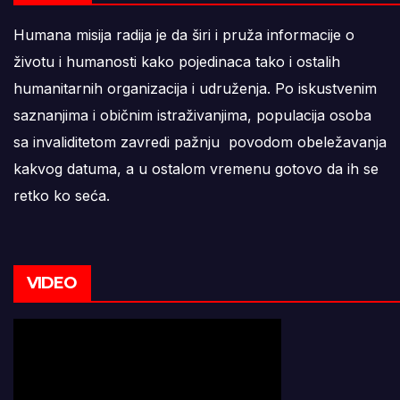
Humana misija radija je da širi i pruža informacije o
životu i humanosti kako pojedinaca tako i ostalih
humanitarnih organizacija i udruženja. Po iskustvenim
saznanjima i običnim istraživanjima, populacija osoba
sa invaliditetom zavredi pažnju povodom obeležavanja
kakvog datuma, a u ostalom vremenu gotovo da ih se
retko ko seća.
VIDEO