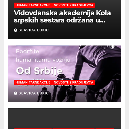
HUMANITARNE AKCIJE
NOVOSTI IZ KRAGUJEVCA
Vidovdanska akademija Kola
srpskih sestara održana u
Kragujevcu
SLAVICA LUKIC
HUMANITARNE AKCIJE
NOVOSTI IZ KRAGUJEVCA
SLAVICA LUKIC