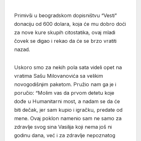
Primivši u beogradskom dopisništvu “Vesti”
donaciju od 600 dolara, koja će mu dobro doći
za nove kure skupih citostatika, ovaj mladi
čovek se digao i rekao da će se brzo vratiti
nazad.
Uskoro smo za nekih pola sata videli opet na
vratima Sašu Milovanovića sa velikim
novogodišnjim paketom. Pružio nam ga je i
poručio: “Molim vas da prvom detetu koje
dođe u Humanitarni most, a nadam se da će
biti dečak, jer sam kupio i igračku, predate od
mene. Ovaj poklon namenio sam ne samo za
zdravlje svog sina Vasilija koji nema još ni
godinu dana, već i za zdravlje nepoznatog