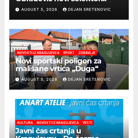
Atletske reprezentacije Srbije
AUGUST 5, 2026
DEJAN SRETENOVIC
NOVOSTI IZ KRAGUJEVCA
SPORT
ZDRAVLJE
Novi sportski poligon za
mališane vrtića „Duga“
AUGUST 5, 2026
DEJAN SRETENOVIC
KULTURA
NOVOSTI IZ KRAGUJEVCA
VESTI
Javni čas crtanja u