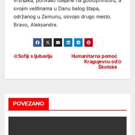
vršnjaka, pohvalio Italijane na gostoprimstvu, a
svojim veštinama u Danu belog štapa,
održanog u Zemunu, osvojio drugo mesto.
Bravo, Aleksandre.
Sofiji s ljubavlju
Humanitarna pomoć
Post
Kragujevcu od
Škotske
navigation
POVEZANO