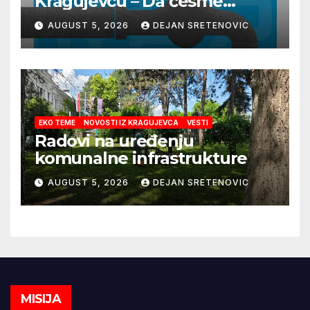
Kragujevcu – Da česme
zažive
AUGUST 5, 2026
DEJAN SRETENOVIC
EKO TEME
NOVOSTI IZ KRAGUJEVCA
VESTI
Radovi na uređenju
komunalne infrastrukture
AUGUST 5, 2026
DEJAN SRETENOVIC
MISIJA