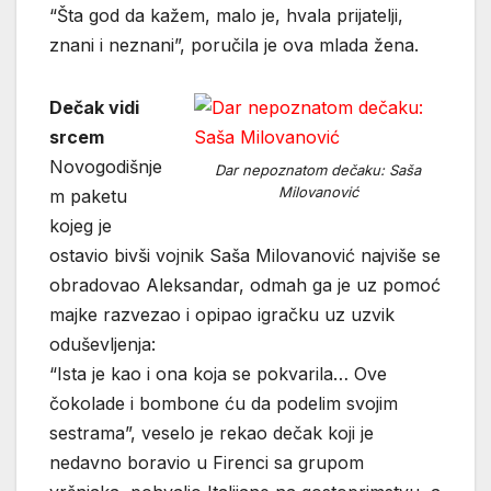
“Šta god da kažem, malo je, hvala prijatelji,
znani i neznani”, poručila je ova mlada žena.
Dečak vidi
srcem
Novogodišnje
Dar nepoznatom dečaku: Saša
Milovanović
m paketu
kojeg je
ostavio bivši vojnik Saša Milovanović najviše se
obradovao Aleksandar, odmah ga je uz pomoć
majke razvezao i opipao igračku uz uzvik
oduševljenja:
“Ista je kao i ona koja se pokvarila… Ove
čokolade i bombone ću da podelim svojim
sestrama”, veselo je rekao dečak koji je
nedavno boravio u Firenci sa grupom