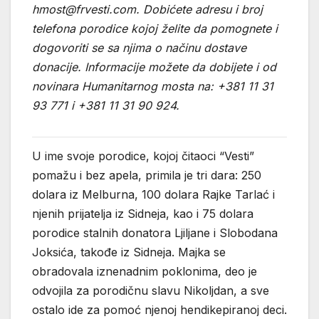
hmost@frvesti.com. Dobićete adresu i broj
telefona porodice kojoj želite da pomognete i
dogovoriti se sa njima o načinu dostave
donacije. Informacije možete da dobijete i od
novinara Humanitarnog mosta na: +381 11 31
93 771 i +381 11 31 90 924.
U ime svoje porodice, kojoj čitaoci “Vesti”
pomažu i bez apela, primila je tri dara: 250
dolara iz Melburna, 100 dolara Rajke Tarlać i
njenih prijatelja iz Sidneja, kao i 75 dolara
porodice stalnih donatora Ljiljane i Slobodana
Joksića, takođe iz Sidneja. Majka se
obradovala iznenadnim poklonima, deo je
odvojila za porodičnu slavu Nikoljdan, a sve
ostalo ide za pomoć njenoj hendikepiranoj deci.