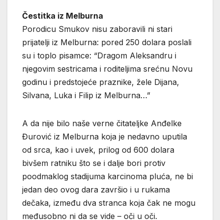
Čestitka iz Melburna
Porodicu Smukov nisu zaboravili ni stari
prijatelji iz Melburna: pored 250 dolara poslali
su i toplo pisamce: “Dragom Aleksandru i
njegovim sestricama i roditeljima srećnu Novu
godinu i predstojeće praznike, žele Dijana,
Silvana, Luka i Filip iz Melburna…”
A da nije bilo naše verne čitateljke Anđelke
Đurović iz Melburna koja je nedavno uputila
od srca, kao i uvek, prilog od 600 dolara
bivšem ratniku što se i dalje bori protiv
poodmaklog stadijuma karcinoma pluća, ne bi
jedan deo ovog dara završio i u rukama
dečaka, između dva stranca koja čak ne mogu
međusobno ni da se vide – oči u oči.