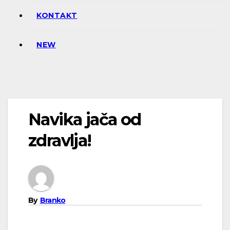
KONTAKT
NEW
Navika jača od
zdravlja!
By
Branko