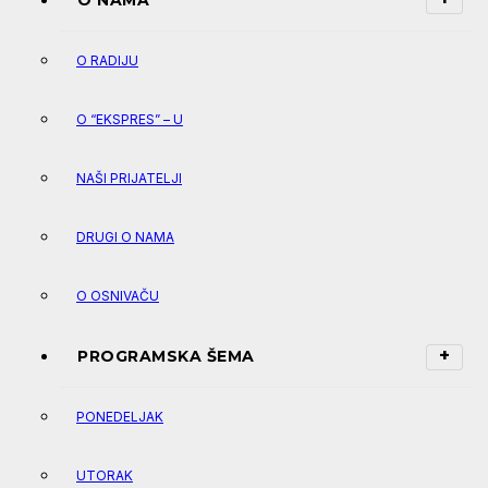
O NAMA
O RADIJU
O “EKSPRES” – U
NAŠI PRIJATELJI
DRUGI O NAMA
O OSNIVAČU
PROGRAMSKA ŠEMA
PONEDELJAK
UTORAK