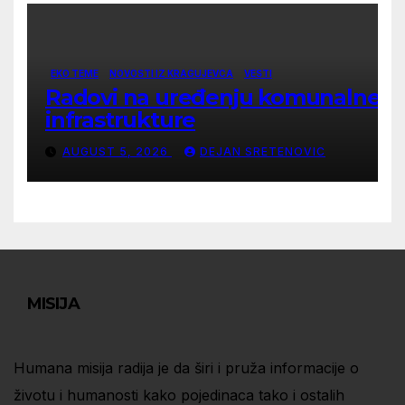
EKO TEME
NOVOSTI IZ KRAGUJEVCA
VESTI
Radovi na uređenju komunalne
infrastrukture
AUGUST 5, 2026
DEJAN SRETENOVIC
MISIJA
Humana misija radija je da širi i pruža informacije o
životu i humanosti kako pojedinaca tako i ostalih