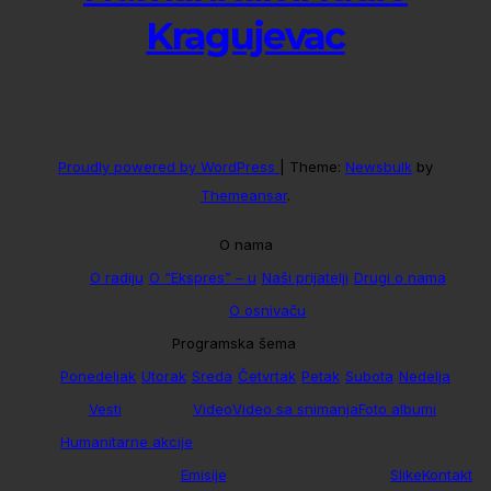
Kragujevac
Proudly powered by WordPress
|
Theme:
Newsbulk
by
Themeansar
.
O nama
O radiju
O “Ekspres” – u
Naši prijatelji
Drugi o nama
O osnivaču
Programska šema
Ponedeljak
Utorak
Sreda
Četvrtak
Petak
Subota
Nedelja
Vesti
Video
Video sa snimanja
Foto albumi
Humanitarne akcije
Emisije
Slike
Kontakt