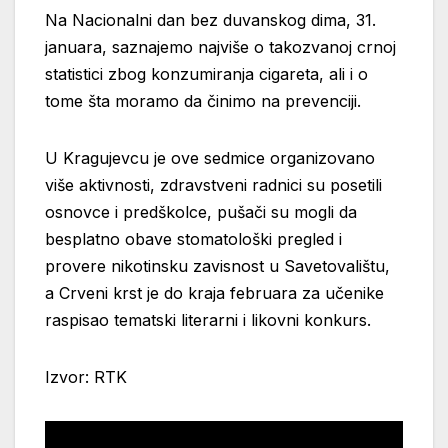
Na Nacionalni dan bez duvanskog dima, 31.
januara, saznajemo najviše o takozvanoj crnoj
statistici zbog konzumiranja cigareta, ali i o
tome šta moramo da činimo na prevenciji.
U Kragujevcu je ove sedmice organizovano
više aktivnosti, zdravstveni radnici su posetili
osnovce i predškolce, pušači su mogli da
besplatno obave stomatološki pregled i
provere nikotinsku zavisnost u Savetovalištu,
a Crveni krst je do kraja februara za učenike
raspisao tematski literarni i likovni konkurs.
Izvor: RTK