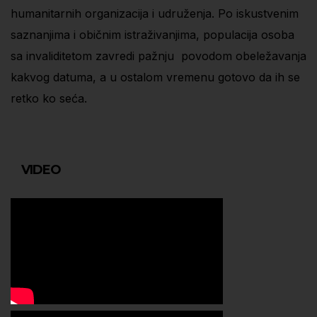
humanitarnih organizacija i udruženja. Po iskustvenim
saznanjima i običnim istraživanjima, populacija osoba
sa invaliditetom zavredi pažnju povodom obeležavanja
kakvog datuma, a u ostalom vremenu gotovo da ih se
retko ko seća.
VIDEO