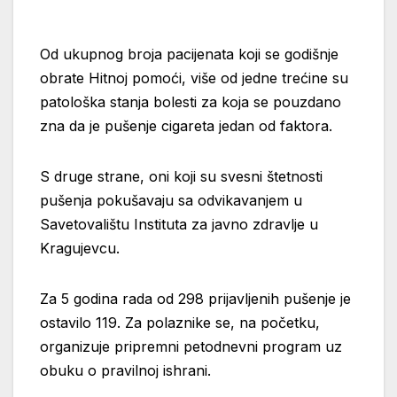
Od ukupnog broja pacijenata koji se godišnje
obrate Hitnoj pomoći, više od jedne trećine su
patološka stanja bolesti za koja se pouzdano
zna da je pušenje cigareta jedan od faktora.
S druge strane, oni koji su svesni štetnosti
pušenja pokušavaju sa odvikavanjem u
Savetovalištu Instituta za javno zdravlje u
Kragujevcu.
Za 5 godina rada od 298 prijavljenih pušenje je
ostavilo 119. Za polaznike se, na početku,
organizuje pripremni petodnevni program uz
obuku o pravilnoj ishrani.