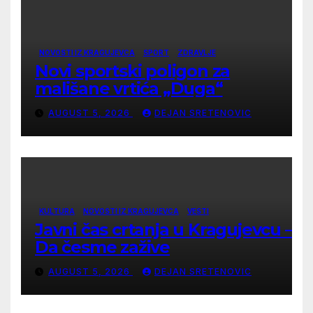
NOVOSTI IZ KRAGUJEVCA
SPORT
ZDRAVLJE
Novi sportski poligon za
mališane vrtića „Duga“
AUGUST 5, 2026
DEJAN SRETENOVIC
KULTURA
NOVOSTI IZ KRAGUJEVCA
VESTI
Javni čas crtanja u Kragujevcu –
Da česme zažive
AUGUST 5, 2026
DEJAN SRETENOVIC