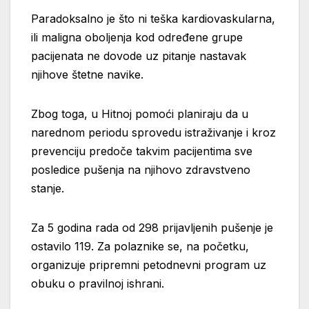
Paradoksalno je što ni teška kardiovaskularna,
ili maligna oboljenja kod određene grupe
pacijenata ne dovode uz pitanje nastavak
njihove štetne navike.
Zbog toga, u Hitnoj pomoći planiraju da u
narednom periodu sprovedu istraživanje i kroz
prevenciju predoče takvim pacijentima sve
posledice pušenja na njihovo zdravstveno
stanje.
Za 5 godina rada od 298 prijavljenih pušenje je
ostavilo 119. Za polaznike se, na početku,
organizuje pripremni petodnevni program uz
obuku o pravilnoj ishrani.