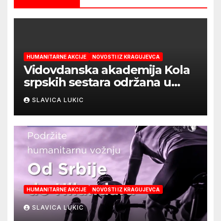
HUMANITARNE AKCIJE
NOVOSTI IZ KRAGUJEVCA
Vidovdanska akademija Kola
srpskih sestara održana u
Kragujevcu
SLAVICA LUKIC
HUMANITARNE AKCIJE
NOVOSTI IZ KRAGUJEVCA
SLAVICA LUKIC