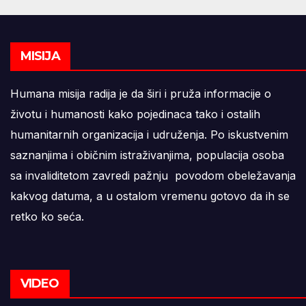
MISIJA
Humana misija radija je da širi i pruža informacije o
životu i humanosti kako pojedinaca tako i ostalih
humanitarnih organizacija i udruženja. Po iskustvenim
saznanjima i običnim istraživanjima, populacija osoba
sa invaliditetom zavredi pažnju povodom obeležavanja
kakvog datuma, a u ostalom vremenu gotovo da ih se
retko ko seća.
VIDEO