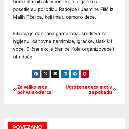
humanitarnih aktivnosti koje organizuju,
posetile su porodicu Radojice i Jasmine Filić iz
Malih Pčelica, koji imaju osmoro dece.
Filićima je donirana garderoba, sredstva za
higijenu, osnovne namirnice, igračke, slatkiši i
voće. Slične akcije članice Kola organizovaće i
ubuduće.
Za veliko srce
Ugrožena deca motiv
Post
pohvala od srca
za pobedu
navigation
POVEZANO