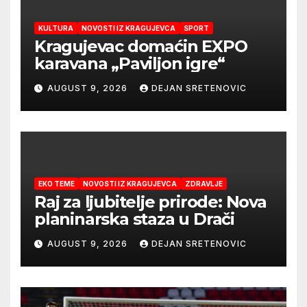
KULTURA
NOVOSTI IZ KRAGUJEVCA
SPORT
Kragujevac domaćin EXPO
karavana „Paviljon igre“
AUGUST 9, 2026
DEJAN SRETENOVIC
EKO TEME
NOVOSTI IZ KRAGUJEVCA
ZDRAVLJE
Raj za ljubitelje prirode: Nova
planinarska staza u Drači
AUGUST 9, 2026
DEJAN SRETENOVIC