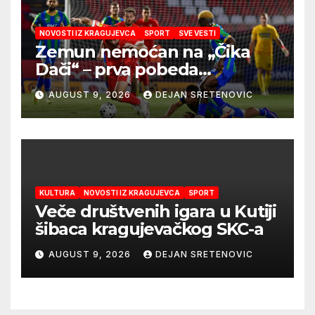
NOVOSTI IZ KRAGUJEVCA
SPORT
SVE VESTI
Zemun nemoćan na „Čika
Dači“ – prva pobeda
Radničkog u drugom
AUGUST 9, 2026
DEJAN SRETENOVIC
mandatu Feđe Dudića
KULTURA
NOVOSTI IZ KRAGUJEVCA
SPORT
Veče društvenih igara u Kutiji
šibaca kragujevačkog SKC-a
AUGUST 9, 2026
DEJAN SRETENOVIC