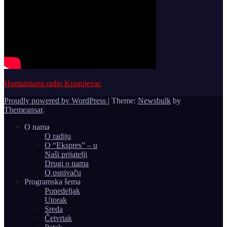
Humanitarni radio Kragujevac
Proudly powered by WordPress
|
Theme:
Newsbulk
by
Themeansar
.
O nama
O radiju
O “Ekspres” – u
Naši prijatelji
Drugi o nama
O osnivaču
Programska šema
Ponedeljak
Utorak
Sreda
Četvrtak