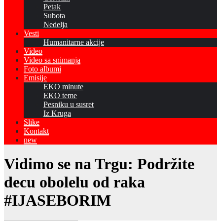
Petak
Subota
Nedelja
Vesti
Humanitarne akcije
Video
Video sa snimanja
Foto albumi
Emisije
EKO minute
EKO teme
Pesniku u susret
Iz Kruga
Slike
Kontakt
new
Vidimo se na Trgu: Podržite
decu obolelu od raka
#IJASEBORIM