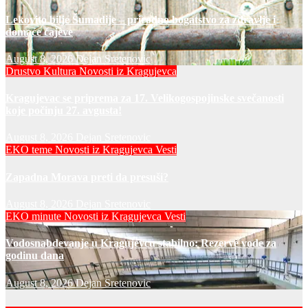
Lekovito bilje Šumadije – prirodno bogatstvo za zdravlje i
domaće čajeve
August 8, 2026
Dejan Sretenovic
Drustvo
Kultura
Novosti iz Kragujevca
Kragujevac se priprema za 17. Velikogospojinske svečanosti
koje počinju 27. avgusta!
August 8, 2026
Dejan Sretenovic
EKO teme
Novosti iz Kragujevca
Vesti
Zapadna Morava preti da presuši?
August 8, 2026
Dejan Sretenovic
EKO minute
Novosti iz Kragujevca
Vesti
Vodosnabdevanje u Kragujevcu stabilno: Rezerve vode za
godinu dana
August 8, 2026
Dejan Sretenovic