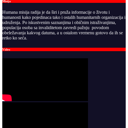
Misija
Humana misija radija je da širi i pruža informacije o životu i
humanosti kako pojedinaca tako i ostalih humanitarnih organizacija i
udruženja. Po iskustvenim saznanjima i običnim istraživanjima,
populacija osoba sa invaliditetom zavredi pažnju povodom
obeležavanja kakvog datuma, a u ostalom vremenu gotovo da ih se
retko ko seća.
Video