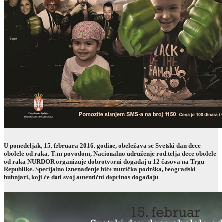
U ponedeljak, 15. februara 2016. godine, obeležava se Svetski dan dece
obolele od raka. Tim povodom, Nacionalno udruženje roditelja dece obolele
od raka NURDOR organizuje dobrotvorni događaj u 12 časova na Trgu
Republike. Specijalno iznenađenje biće muzička podrška, beogradski
bubnjari, koji će dati svoj autentični doprinos događaju