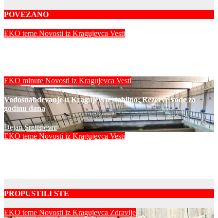
navigation
POVEZANO
EKO teme
Novosti iz Kragujevca
Vesti
Zapadna Morava preti da presuši?
Dejan Sretenovic
EKO minute
Novosti iz Kragujevca
Vesti
Vodosnabdevanje u Kragujevcu stabilno: Rezerve vode za
godinu dana
Dejan Sretenovic
EKO teme
Novosti iz Kragujevca
Vesti
Vatrogasci ugasili 14 požara u okolini Kragujevca
Dejan Sretenovic
PROPUSTILI STE
EKO teme
Novosti iz Kragujevca
Zdravlje