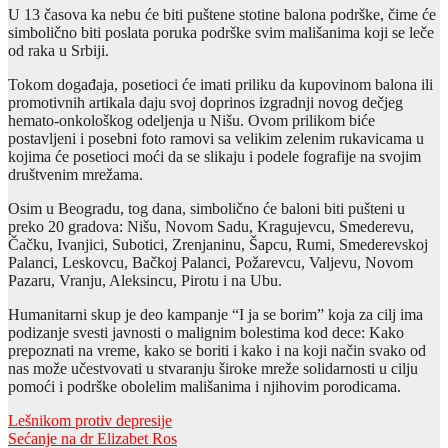
U 13 časova ka nebu će biti puštene stotine balona podrške, čime će
simbolično biti poslata poruka podrške svim mališanima koji se leče
od raka u Srbiji.
Tokom događaja, posetioci će imati priliku da kupovinom balona ili
promotivnih artikala daju svoj doprinos izgradnji novog dečjeg
hemato-onkološkog odeljenja u Nišu. Ovom prilikom biće
postavljeni i posebni foto ramovi sa velikim zelenim rukavicama u
kojima će posetioci moći da se slikaju i podele fografije na svojim
društvenim mrežama.
Osim u Beogradu, tog dana, simbolično će baloni biti pušteni u
preko 20 gradova: Nišu, Novom Sadu, Kragujevcu, Smederevu,
Čačku, Ivanjici, Subotici, Zrenjaninu, Šapcu, Rumi, Smederevskoj
Palanci, Leskovcu, Bačkoj Palanci, Požarevcu, Valjevu, Novom
Pazaru, Vranju, Aleksincu, Pirotu i na Ubu.
Humanitarni skup je deo kampanje “I ja se borim” koja za cilj ima
podizanje svesti javnosti o malignim bolestima kod dece: Kako
prepoznati na vreme, kako se boriti i kako i na koji način svako od
nas može učestvovati u stvaranju široke mreže solidarnosti u cilju
pomoći i podrške obolelim mališanima i njihovim porodicama.
Post
Lešnikom protiv depresije
Sećanje na dr Elizabet Ros