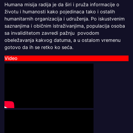
Humana misija radija je da širi i pruža informacije o
životu i humanosti kako pojedinaca tako i ostalih
humanitarnih organizacija i udruženja. Po iskustvenim
saznanjima i običnim istraživanjima, populacija osoba
sa invaliditetom zavredi pažnju povodom
obeležavanja kakvog datuma, a u ostalom vremenu
gotovo da ih se retko ko seća.
Video