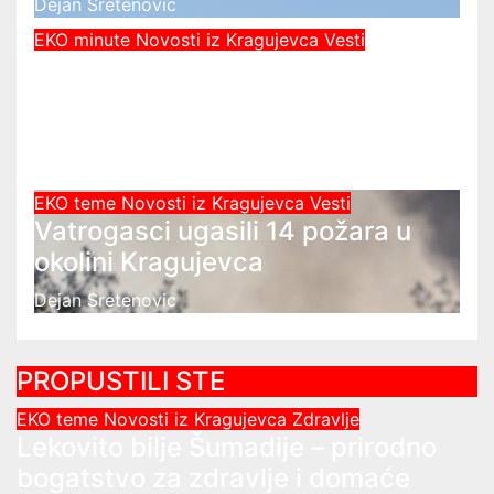
Dejan Sretenovic
EKO minute
Novosti iz Kragujevca
Vesti
Vodosnabdevanje u Kragujevcu
stabilno: Rezerve vode za godinu
dana
Dejan Sretenovic
EKO teme
Novosti iz Kragujevca
Vesti
Vatrogasci ugasili 14 požara u
okolini Kragujevca
Dejan Sretenovic
PROPUSTILI STE
EKO teme
Novosti iz Kragujevca
Zdravlje
Lekovito bilje Šumadije – prirodno
bogatstvo za zdravlje i domaće