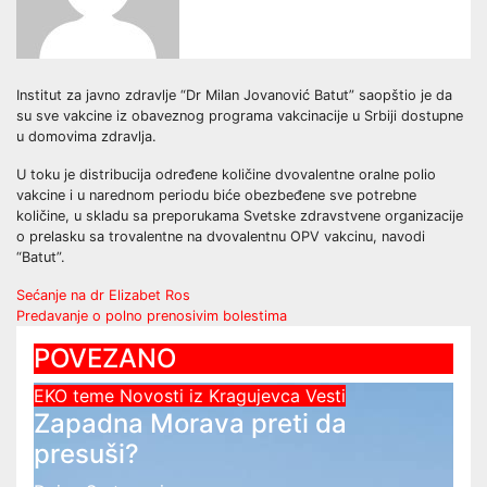
Institut za javno zdravlje “Dr Milan Jovanović Batut” saopštio je da
su sve vakcine iz obaveznog programa vakcinacije u Srbiji dostupne
u domovima zdravlja.
U toku je distribucija određene količine dvovalentne oralne polio
vakcine i u narednom periodu biće obezbeđene sve potrebne
količine, u skladu sa preporukama Svetske zdravstvene organizacije
o prelasku sa trovalentne na dvovalentnu OPV vakcinu, navodi
“Batut”.
Post
Sećanje na dr Elizabet Ros
Predavanje o polno prenosivim bolestima
navigation
POVEZANO
EKO teme
Novosti iz Kragujevca
Vesti
Zapadna Morava preti da
presuši?