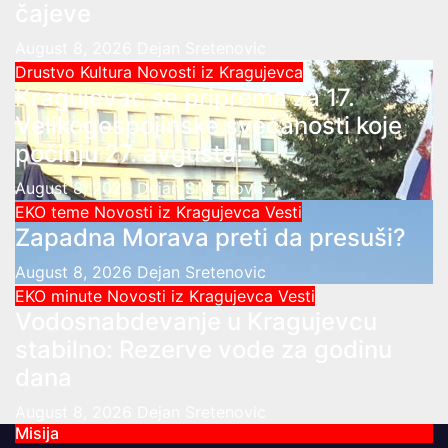
čajeve
August 8, 2026
Dejan Sretenovic
Drustvo
Kultura
Novosti iz Kragujevca
Kragujevac se priprema za 17.
Velikogospojinske svečanosti koje
počinju 27. avgusta!
August 8, 2026
Dejan Sretenovic
EKO teme
Novosti iz Kragujevca
Vesti
Zapadna Morava preti da presuši?
August 8, 2026
Dejan Sretenovic
EKO minute
Novosti iz Kragujevca
Vesti
Vodosnabdevanje u Kragujevcu
stabilno: Rezerve vode za godinu
dana
August 8, 2026
Dejan Sretenovic
Misija