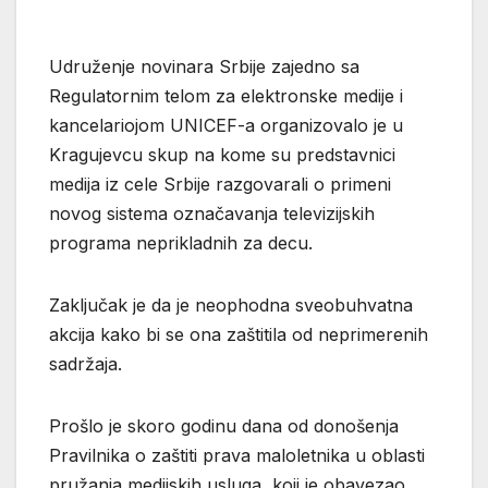
Udruženje novinara Srbije zajedno sa
Regulatornim telom za elektronske medije i
kancelariojom UNICEF-a organizovalo je u
Kragujevcu skup na kome su predstavnici
medija iz cele Srbije razgovarali o primeni
novog sistema označavanja televizijskih
programa neprikladnih za decu.
Zaključak je da je neophodna sveobuhvatna
akcija kako bi se ona zaštitila od neprimerenih
sadržaja.
Prošlo je skoro godinu dana od donošenja
Pravilnika o zaštiti prava maloletnika u oblasti
pružanja medijskih usluga, koji je obavezao