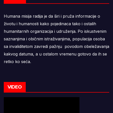
Humana misija radija je da širi i pruža informacije o
životu i humanosti kako pojedinaca tako i ostalih
humanitarnih organizacija i udruženja. Po iskustvenim
saznanjima i običnim istraživanjima, populacija osoba
sa invaliditetom zavredi pažnju povodom obeležavanja
kakvog datuma, a u ostalom vremenu gotovo da ih se
retko ko seća.
VIDEO