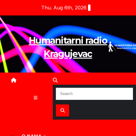
Skip
Thu. Aug 6th, 2026
to
content
Humanitarni radio
Kragujevac