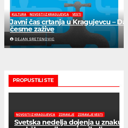
KULTURA
NOVOSTI IZ KRAGUJEVCA
VESTI
Javni čas crtanja u Kragujevcu – Da
česme zažive
DEJAN SRETENOVIC
PROPUSTILI STE
NOVOSTI IZ KRAGUJEVCA
ZDRAVLJE
ZDRAVLJE VESTI
Svetska nedelja dojenja u znaku