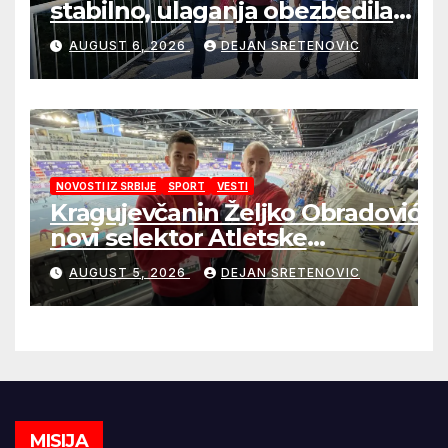
stabilno, ulaganja obezbedila
sigurnije snabdevanje
AUGUST 6, 2026
DEJAN SRETENOVIC
NOVOSTI IZ SRBIJE
SPORT
VESTI
Kragujevčanin Željko Obradović
novi selektor Atletske
reprezentacije Srbije
AUGUST 5, 2026
DEJAN SRETENOVIC
MISIJA