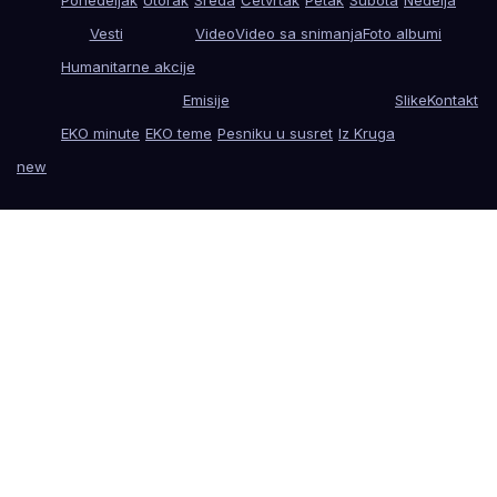
Ponedeljak
Utorak
Sreda
Četvrtak
Petak
Subota
Nedelja
Vesti
Video
Video sa snimanja
Foto albumi
Humanitarne akcije
Emisije
Slike
Kontakt
EKO minute
EKO teme
Pesniku u susret
Iz Kruga
new