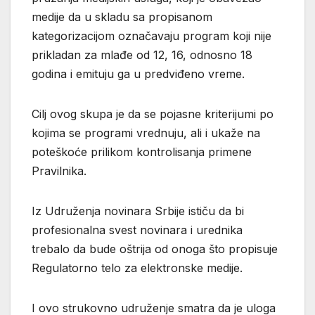
medije da u skladu sa propisanom
kategorizacijom označavaju program koji nije
prikladan za mlađe od 12, 16, odnosno 18
godina i emituju ga u predviđeno vreme.
Cilj ovog skupa je da se pojasne kriterijumi po
kojima se programi vrednuju, ali i ukaže na
poteškoće prilikom kontrolisanja primene
Pravilnika.
Iz Udruženja novinara Srbije ističu da bi
profesionalna svest novinara i urednika
trebalo da bude oštrija od onoga što propisuje
Regulatorno telo za elektronske medije.
I ovo strukovno udruženje smatra da je uloga