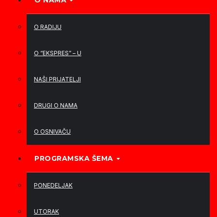
O NAMA
O RADIJU
O “EKSPRES” – U
NAŠI PRIJATELJI
DRUGI O NAMA
O OSNIVAČU
PROGRAMSKA ŠEMA
PONEDELJAK
UTORAK