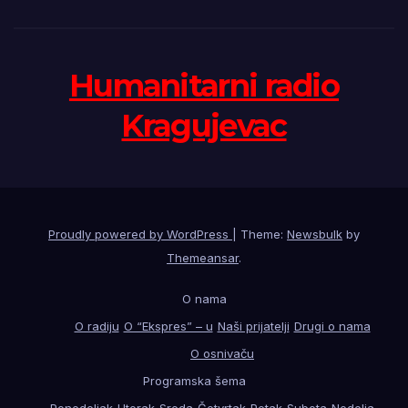
Humanitarni radio
Kragujevac
Proudly powered by WordPress
|
Theme:
Newsbulk
by
Themeansar
.
O nama
O radiju
O “Ekspres” – u
Naši prijatelji
Drugi o nama
O osnivaču
Programska šema