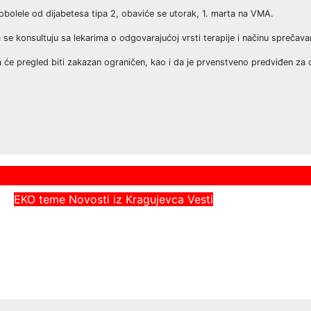
obolele od dijabetesa tipa 2, obaviće se utorak, 1. marta na VMA.
 se konsultuju sa lekarima o odgovarajućoj vrsti terapije i načinu sprečava
ima će pregled biti zakazan ograničen, kao i da je prvenstveno predviđen za
EKO teme
Novosti iz Kragujevca
Vesti
Radovi na uređenju komunalne
infrastrukture
Dejan Sretenovic