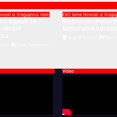
vosti iz Kragujevca
Vesti
EKO teme
Novosti iz Krag
ci ugasili 14
Radovi na uređenj
 okolini
komunalne infrast
vca
August 7, 2026
Dejan 
, 2026
Dejan Sretenovic
Video