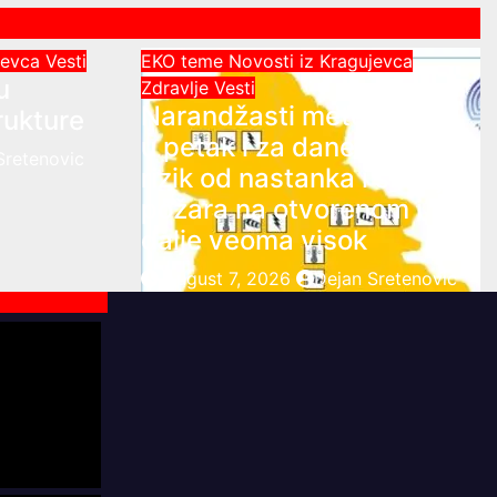
ujevca
Vesti
EKO teme
Novosti iz Kragujevca
u
Zdravlje Vesti
Narandžasti meteo alarm
rukture
u petak i za dane vikenda:
Sretenovic
rizik od nastanka i širenja
požara na otvorenom i
dalje veoma visok
August 7, 2026
Dejan Sretenovic