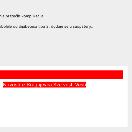
nja pratećih komplikacija.
 obolele od dijabetesa tipa 2, dodaje se u saopštenju.
Novosti iz Kragujevca
Sve vesti
Vesti
Vodosnabdevanje u Kragujevcu
stabilno, ulaganja obezbedila
sigurnije snabdevanje
Dejan Sretenovic