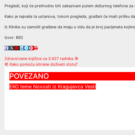
Pregledi, koji će prethodno biti zakazivani putem dežurnog telefona za 
Kako je najvaila ta ustanova, tokom pregleda, građani će imati priliku da
Iz Klinike su zamolili građane da imaju u vidu da je broj pacijenata koj
Izvor: B92
Post
Zdravstvene knjižice za 3.627 radnika
Kako pomoću ishrane doživeti stotu?
navigation
POVEZANO
EKO teme
Novosti iz Kragujevca
Vesti
Vatrogasci ugasili 14 požara u
okolini Kragujevca
Dejan Sretenovic