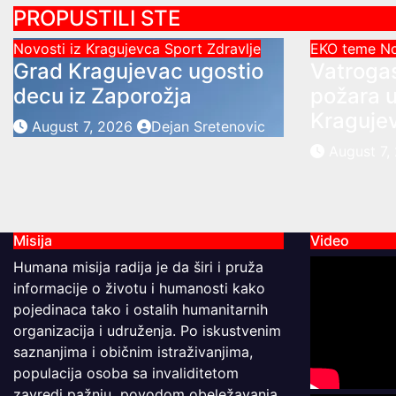
PROPUSTILI STE
Novosti iz Kragujevca
Sport
Zdravlje
EKO teme
No
Grad Kragujevac ugostio
Vatrogas
decu iz Zaporožja
požara u
Kraguje
August 7, 2026
Dejan Sretenovic
August 7
Misija
Video
Humana misija radija je da širi i pruža
informacije o životu i humanosti kako
pojedinaca tako i ostalih humanitarnih
organizacija i udruženja. Po iskustvenim
saznanjima i običnim istraživanjima,
populacija osoba sa invaliditetom
zavredi pažnju povodom obeležavanja