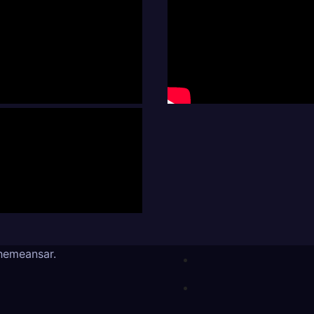
hemeansar
.