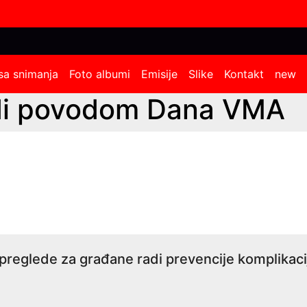
sa snimanja
Foto albumi
Emisije
Slike
Kontakt
new
edi povodom Dana VMA
 preglede za građane radi prevencije komplikac