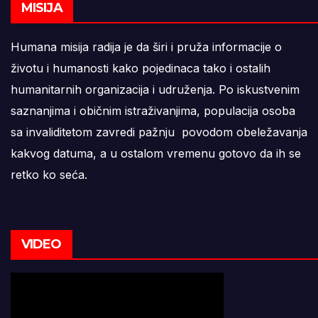
MISIJA
Humana misija radija je da širi i pruža informacije o
životu i humanosti kako pojedinaca tako i ostalih
humanitarnih organizacija i udruženja. Po iskustvenim
saznanjima i običnim istraživanjima, populacija osoba
sa invaliditetom zavredi pažnju povodom obeležavanja
kakvog datuma, a u ostalom vremenu gotovo da ih se
retko ko seća.
VIDEO