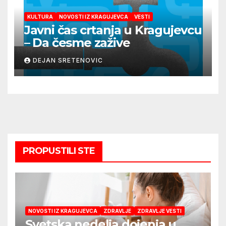
KULTURA
NOVOSTI IZ KRAGUJEVCA
VESTI
Javni čas crtanja u Kragujevcu
– Da česme zažive
DEJAN SRETENOVIC
PROPUSTILI STE
NOVOSTI IZ KRAGUJEVCA
ZDRAVLJE
ZDRAVLJE VESTI
Svetska nedelja dojenja u