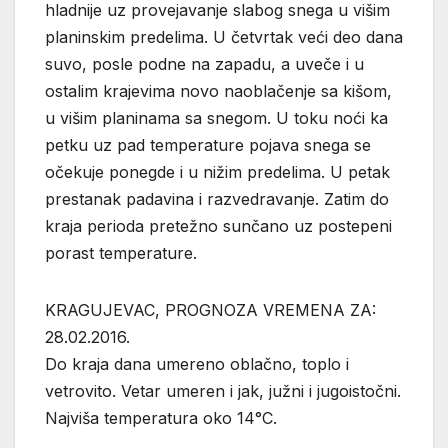
hladnije uz provejavanje slabog snega u višim
planinskim predelima. U četvrtak veći deo dana
suvo, posle podne na zapadu, a uveče i u
ostalim krajevima novo naoblačenje sa kišom,
u višim planinama sa snegom. U toku noći ka
petku uz pad temperature pojava snega se
očekuje ponegde i u nižim predelima. U petak
prestanak padavina i razvedravanje. Zatim do
kraja perioda pretežno sunčano uz postepeni
porast temperature.
KRAGUJEVAC, PROGNOZA VREMENA ZA:
28.02.2016.
Do kraja dana umereno oblačno, toplo i
vetrovito. Vetar umeren i jak, južni i jugoistočni.
Najviša temperatura oko 14°C.