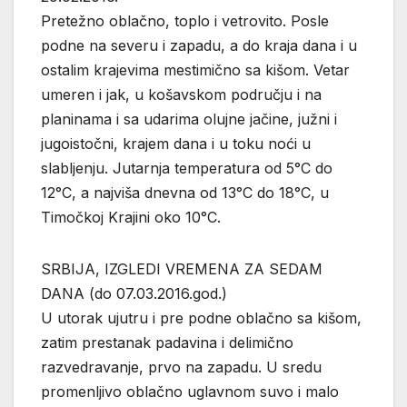
Pretežno oblačno, toplo i vetrovito. Posle
podne na severu i zapadu, a do kraja dana i u
ostalim krajevima mestimično sa kišom. Vetar
umeren i jak, u košavskom području i na
planinama i sa udarima olujne jačine, južni i
jugoistočni, krajem dana i u toku noći u
slabljenju. Jutarnja temperatura od 5°C do
12°C, a najviša dnevna od 13°C do 18°C, u
Timočkoj Krajini oko 10°C.
SRBIJA, IZGLEDI VREMENA ZA SEDAM
DANA (do 07.03.2016.god.)
U utorak ujutru i pre podne oblačno sa kišom,
zatim prestanak padavina i delimično
razvedravanje, prvo na zapadu. U sredu
promenljivo oblačno uglavnom suvo i malo