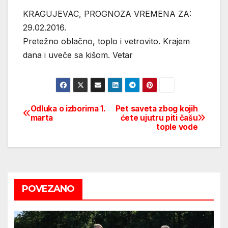
KRAGUJEVAC, PROGNOZA VREMENA ZA:
29.02.2016.
Pretežno oblačno, toplo i vetrovito. Krajem
dana i uveče sa kišom. Vetar
Odluka o izborima 1.
Pet saveta zbog kojih
Post
marta
ćete ujutru piti čašu
tople vode
navigation
POVEZANO