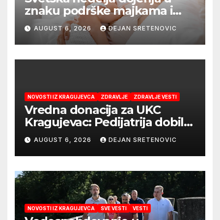
znaku podrške majkama i
najboljeg početka života
AUGUST 6, 2026
DEJAN SRETENOVIC
NOVOSTI IZ KRAGUJEVCA
ZDRAVLJE
ZDRAVLJE VESTI
Vredna donacija za UKC
Kragujevac: Pedijatrija dobila
mobilni rendgen i mikroskop
AUGUST 6, 2026
DEJAN SRETENOVIC
vredne 9,6 miliona dinara
NOVOSTI IZ KRAGUJEVCA
SVE VESTI
VESTI