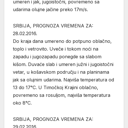
umeren i jak, jugoistočni, povremeno sa
udarima olujne jačine preko 17m/s.
SRBIJA, PROGNOZA VREMENA ZA:
28.02.2016.
Do kraja dana umereno do potpuno oblačno,
toplo i vetrovito. Uveče i tokom noći na
zapadu i jugozapadu ponegde sa slabom
kišom. Duvaće slab i umeren južni i jugoistočni
vetar, u košavskom području i na planinama
jak sa olujnim udarima. Najviša temperatura od
13 do 17°C. U Timočkoj Krajini oblačno,
povremeno sa rosuljom, najviša temperatura
oko 8°C.
SRBIJA, PROGNOZA VREMENA ZA:
29.02.2016.