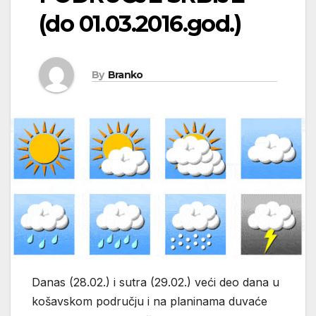
(do 01.03.2016.god.)
By
Branko
Danas (28.02.) i sutra (29.02.) veći deo dana u
košavskom području i na planinama duvaće