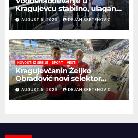
Vodosnabdevanje u
Kragujevcu stabilno, ulaganja
obezbedila sigurnije
AUGUST 6, 2026
DEJAN SRETENOVIC
snabdevanje
NOVOSTI IZ SRBIJE
SPORT
VESTI
Kragujevčanin Željko
Obradović novi selektor
Atletske reprezentacije Srbije
AUGUST 5, 2026
DEJAN SRETENOVIC