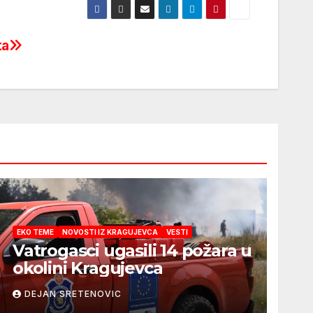
ta
EKO TEME
NOVOSTI IZ KRAGUJEVCA
VESTI
Vatrogasci ugasili 14 požara u
okolini Kragujevca
DEJAN SRETENOVIC