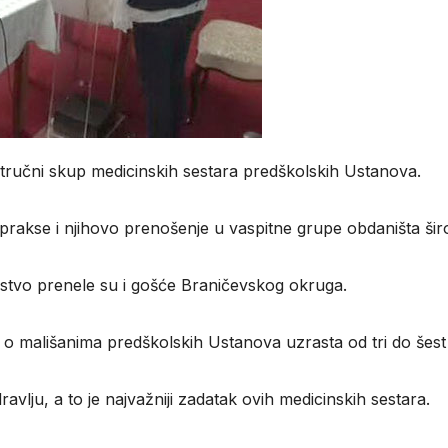
tručni skup medicinskih sestara predškolskih Ustanova.
re prakse i njihovo prenošenje u vaspitne grupe obdaništa 
ustvo prenele su i gošće Braničevskog okruga.
ne o mališanima predškolskih Ustanova uzrasta od tri do šest
vlju, a to je najvažniji zadatak ovih medicinskih sestara.