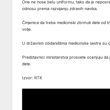
One ne nose belu uniformu, tako da je neposre
odnosu prema razvijanju zdravih navika.
Činjenica da treba medicinski zbrinuti dete od
volje.
U državnim obdaništima medicinske sestre su o
Predstavnici ministarstva prosvete ocenjuju da
dete.
Izvor: RTK