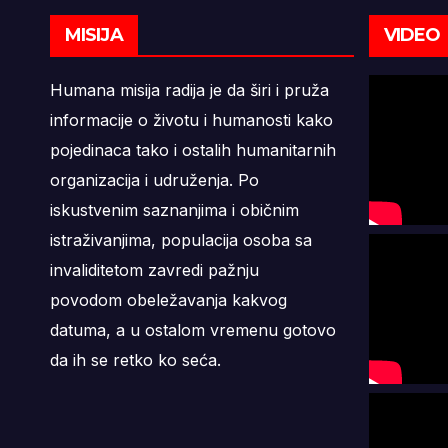
MISIJA
VIDEO
Humana misija radija je da širi i pruža
informacije o životu i humanosti kako
pojedinaca tako i ostalih humanitarnih
organizacija i udruženja. Po
iskustvenim saznanjima i običnim
istraživanjima, populacija osoba sa
invaliditetom zavredi pažnju
povodom obeležavanja kakvog
datuma, a u ostalom vremenu gotovo
da ih se retko ko seća.