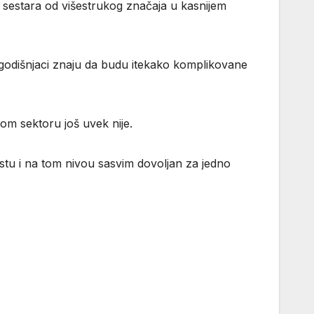
 sestara od višestrukog značaja u kasnijem
ogodišnjaci znaju da budu itekako komplikovane
m sektoru još uvek nije.
astu i na tom nivou sasvim dovoljan za jedno