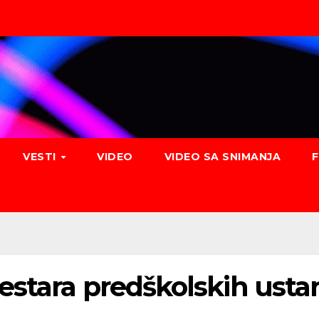
VESTI
VIDEO
VIDEO SA SNIMANJA
estara predškolskih usta