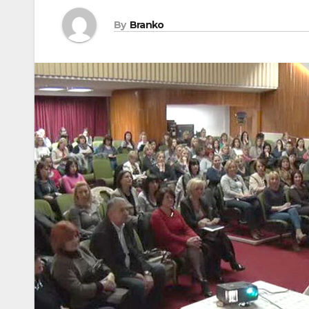
By
Branko