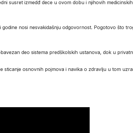
dni susret izmedđ dece u ovom dobu i njihovih medicinskih
 tri godine nosi nesvakidašnju odgovornost. Pogotovo što tr
bavezan deo sistema predškolskih ustanova, dok u privatno
 je sticanje osnovnih pojmova i navika o zdravlju u tom uzr