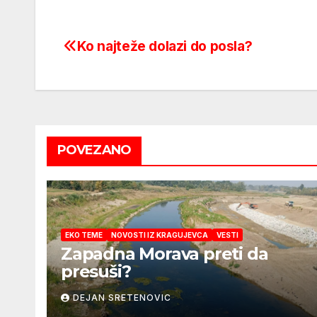
Ko najteže dolazi do posla?
Post
navigation
POVEZANO
EKO TEME
NOVOSTI IZ KRAGUJEVCA
VESTI
Zapadna Morava preti da
presuši?
DEJAN SRETENOVIC