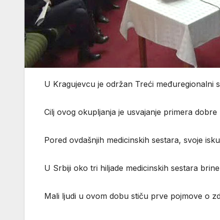
U Kragujevcu je održan Treći međuregionalni s
Cilj ovog okupljanja je usvajanje primera dob
Pored ovdašnjih medicinskih sestara, svoje isk
U Srbiji oko tri hiljade medicinskih sestara bri
Mali ljudi u ovom dobu stiču prve pojmove o zdra