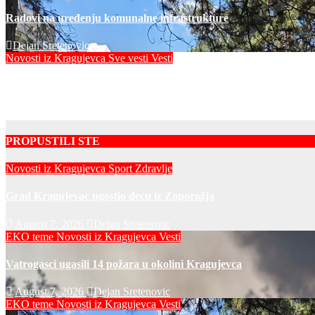
Radovi na uređenju komunalne infrastrukture
Dejan Sretenovic
Novosti iz Kragujevca
Sve vesti
Vesti
Vodosnabdevanje u Kragujevcu stabilno, ulaganja obezbedila si
Dejan Sretenovic
PROPUSTILI STE
Novosti iz Kragujevca
Sport
Zdravlje
Grad Kragujevac ugostio decu iz Zaporožja
August 7, 2026
Dejan Sretenovic
EKO teme
Novosti iz Kragujevca
Vesti
Vatrogasci ugasili 14 požara u okolini Kragujevca
August 7, 2026
Dejan Sretenovic
EKO teme
Novosti iz Kragujevca
Vesti