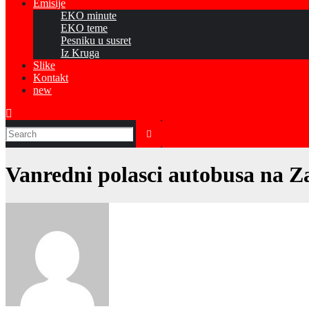
Emisije
EKO minute
EKO teme
Pesniku u susret
Iz Kruga
Slike
Kontakt
new
Vanredni polasci autobusa na Z