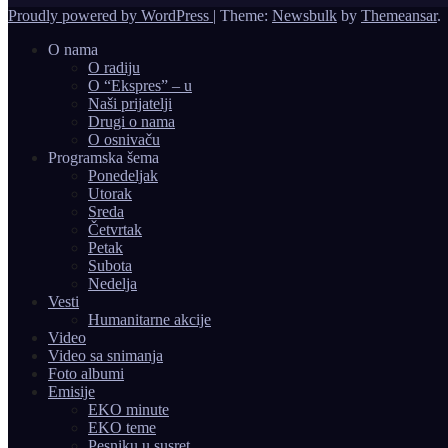
Proudly powered by WordPress
|
Theme:
Newsbulk
by
Themeansar
.
O nama
O radiju
O “Ekspres” – u
Naši prijatelji
Drugi o nama
O osnivaču
Programska šema
Ponedeljak
Utorak
Sreda
Četvrtak
Petak
Subota
Nedelja
Vesti
Humanitarne akcije
Video
Video sa snimanja
Foto albumi
Emisije
EKO minute
EKO teme
Pesniku u susret