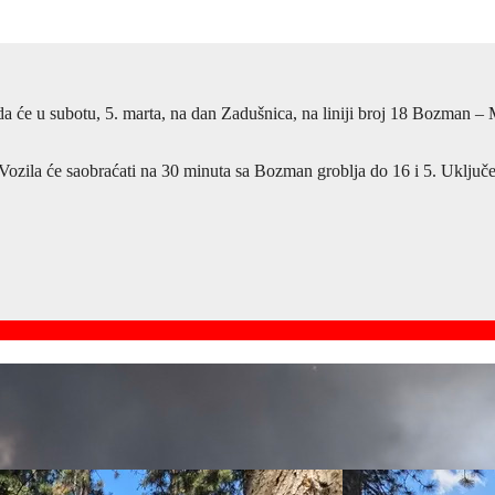
a će u subotu, 5. marta, na dan Zadušnica, na liniji broj 18 Bozman 
 Vozila će saobraćati na 30 minuta sa Bozman groblja do 16 i 5. Uključ