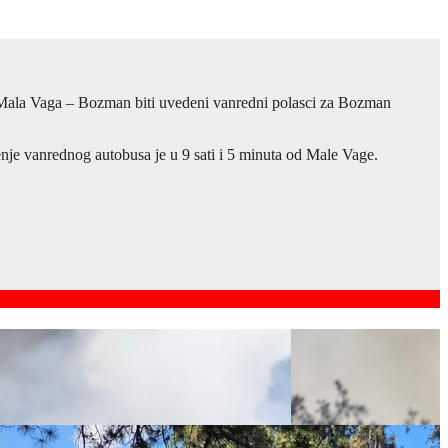
– Mala Vaga – Bozman biti uvedeni vanredni polasci za Bozman
enje vanrednog autobusa je u 9 sati i 5 minuta od Male Vage.