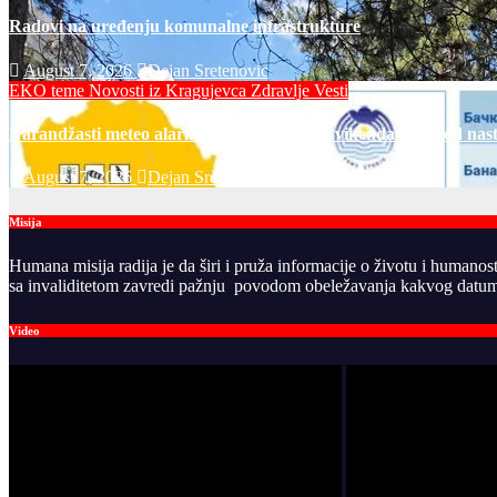
Radovi na uređenju komunalne infrastrukture
August 7, 2026
Dejan Sretenovic
EKO teme
Novosti iz Kragujevca
Zdravlje Vesti
Narandžasti meteo alarm u petak i za dane vikenda: rizik od nas
August 7, 2026
Dejan Sretenovic
Misija
Humana misija radija je da širi i pruža informacije o životu i humanos
sa invaliditetom zavredi pažnju povodom obeležavanja kakvog datuma
Video