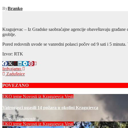
By
Branko
Kragujevac – Iz Gradske saobraćajne agencije obaveštavaju građane d
groblje.
Pored redovnih uvode se vanredni polasci počev od 9 sati i 5 minuta.
Izvor: RTK
Post
Izdvajamo
Zadušnice
navigation
POVEZANO
EKO teme
Novosti iz Kragujevca
Vesti
Vatrogasci ugasili 14 požara u okolini Kragujevca
Dejan Sretenovic
EKO teme
Novosti iz Kragujevca
Vesti