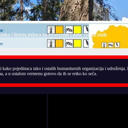
tanka i širenja požara na otvorenom i dalje veoma visok
ti kako pojedinaca tako i ostalih humanitarnih organizacija i udruženja
, a u ostalom vremenu gotovo da ih se retko ko seća.