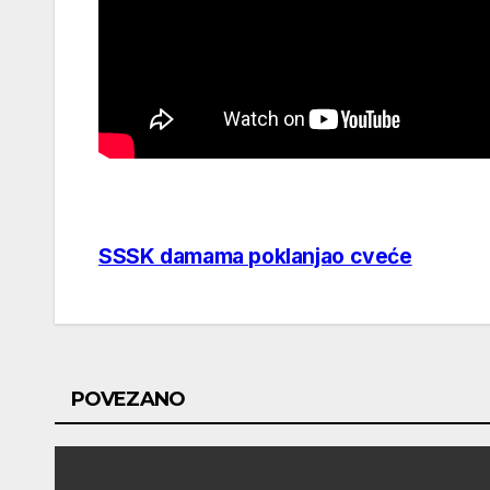
SSSK damama poklanjao cveće
Post
navigation
POVEZANO