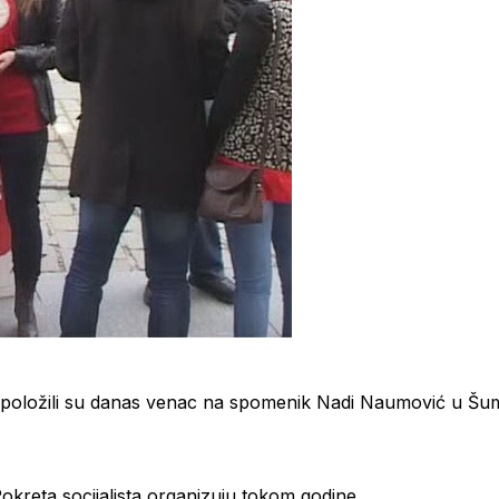
, položili su danas venac na spomenik Nadi Naumović u Šum
i Pokreta socijalista organizuju tokom godine.