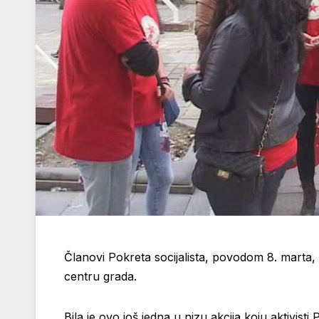
Članovi Pokreta socijalista, povodom 8. marta
centru grada.
Bila je ovo još jedna u nizu akcija koju aktivist