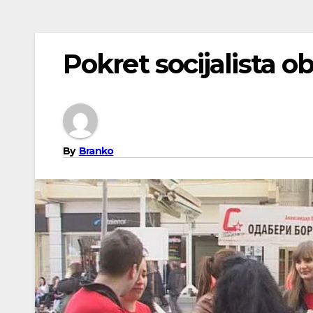
Pokret socijalista o
By
Branko