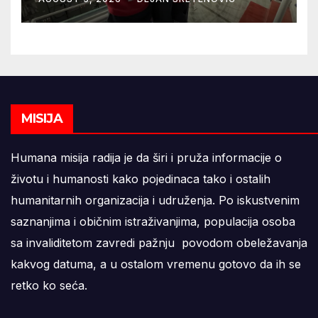
MISIJA
Humana misija radija je da širi i pruža informacije o
životu i humanosti kako pojedinaca tako i ostalih
humanitarnih organizacija i udruženja. Po iskustvenim
saznanjima i običnim istraživanjima, populacija osoba
sa invaliditetom zavredi pažnju povodom obeležavanja
kakvog datuma, a u ostalom vremenu gotovo da ih se
retko ko seća.