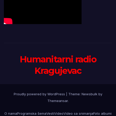
Humanitarni radio
Kragujevac
Proudly powered by WordPress
|
Theme:
Newsbulk
by
Themeansar
.
O nama
Programska šema
Vesti
Video
Video sa snimanja
Foto albumi