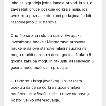
Iako se izgradnja jedne lamele privodi kraju, a
završetak druge očekuje do kraja maja, još
uvek nisu poznati kriterijumi po kojima će biti
raspodeljeno 210 stanova.
Ono što se zna i što su uslovi Evropske
investicione banke i Ministarstva prosvete i
nauke je da ove stanove mladi naučnici ne
mogu otuđiti narednih deset godina. Nakon 5
godina zakupa mogu ih otkupiti, ali i sledećih 5
godina neće moći da ih prodaju.
U rektoratu kragujevačkog Univerziteta
očekuju da će se do kraja godine mladi
naučnici i istraživači useliti u nove stanove jer
postoji veliko interesovanje.