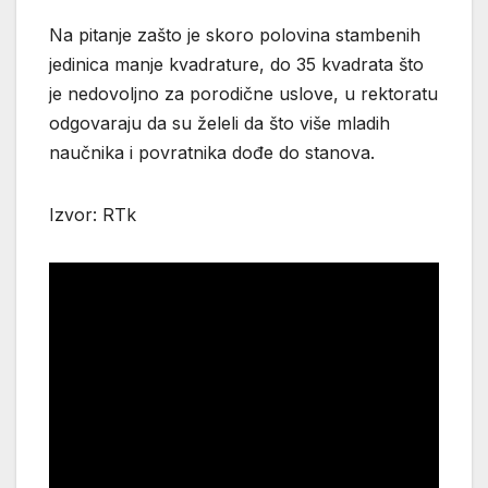
Na pitanje zašto je skoro polovina stambenih
jedinica manje kvadrature, do 35 kvadrata što
je nedovoljno za porodične uslove, u rektoratu
odgovaraju da su želeli da što više mladih
naučnika i povratnika dođe do stanova.
Izvor: RTk