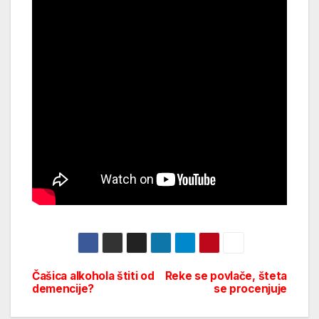
Čašica alkohola štiti od
Reke se povlače, šteta
Post
demencije?
se procenjuje
navigation