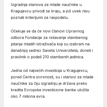
Izgradnja stanova za mlade naučnike u
Kragujevcu privodi se kraju, a još uvek nisu
poznati kriterijumi za raspodelu.
Očekuje se da će novi članovi Upravnog
odbora Fondacije za rešavanje stambenog
pitanja mladih istraživača koji su izabrani na
današnjoj sednici Saveta Univerziteta, doneti i
pravilnik o podeli 210 stambenih jedinica.
Jedna od najvećih investicija u Kragujevcu,
pored Centra izvrsnosti, su i stanovi za mlade
naučnike za čiju izgradnju je država preko
kredita Evropske investicione banke uložila
oko 7 miliona evra.