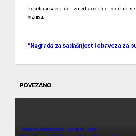
Posetioci sajma će, između ostalog, moći da se
biznisa.
“Nagrada za sadašnjost i obaveza za 
Post
navigation
POVEZANO
NOVOSTI IZ KRAGUJEVCA
SVE VESTI
VESTI