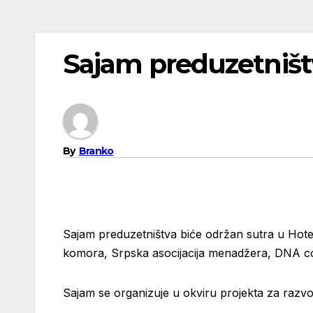
Sajam preduzetništ
By
Branko
Sajam preduzetništva biće održan sutra u Hote
komora, Srpska asocijacija menadžera, DNA c
Sajam se organizuje u okviru projekta za razvo