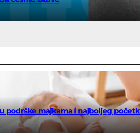
ku podrške majkama i najboljeg početk