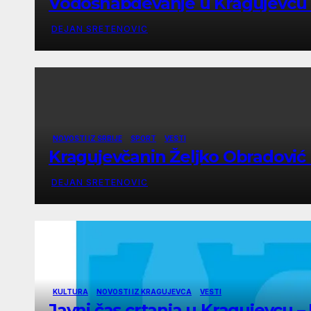
Vodosnabdevanje u Kragujevcu s
DEJAN SRETENOVIC
NOVOSTI IZ SRBIJE
SPORT
VESTI
Kragujevčanin Željko Obradović n
DEJAN SRETENOVIC
KULTURA
NOVOSTI IZ KRAGUJEVCA
VESTI
Javni čas crtanja u Kragujevcu 