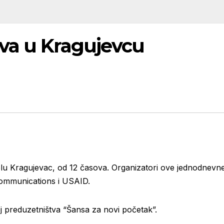
va u Kragujevcu
lu Kragujevac, od 12 časova. Organizatori ove jednodnevne
ommunications i USAID.
j preduzetništva “Šansa za novi početak”.