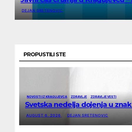
DEJAN SRETENOVIC
PROPUSTILI STE
NOVOSTI IZ KRAGUJEVCA
ZDRAVLJE
ZDRAVLJE VESTI
Svetska nedelja dojenja u zna
AUGUST 6, 2026
DEJAN SRETENOVIC