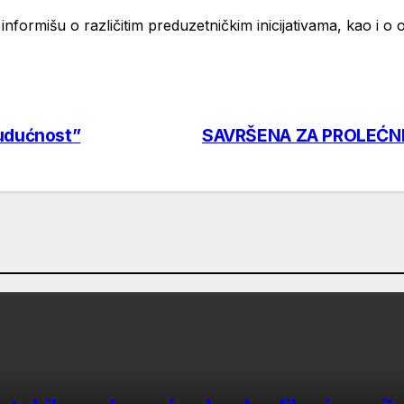
 informišu o različitim preduzetničkim inicijativama, kao i
budućnost”
SAVRŠENA ZA PROLEĆNE 