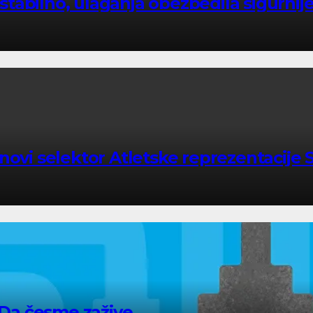
tabilno, ulaganja obezbedila sigurnij
ovi selektor Atletske reprezentacije S
– Da česme zažive