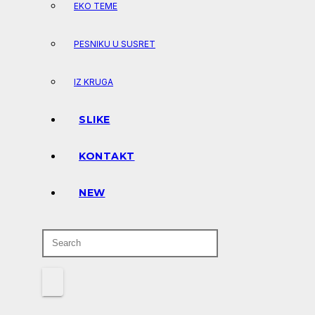
EKO TEME
PESNIKU U SUSRET
IZ KRUGA
SLIKE
KONTAKT
NEW