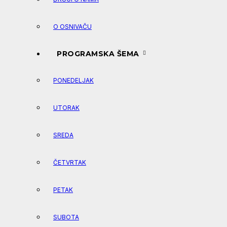
O OSNIVAČU
PROGRAMSKA ŠEMA
PONEDELJAK
UTORAK
SREDA
ČETVRTAK
PETAK
SUBOTA