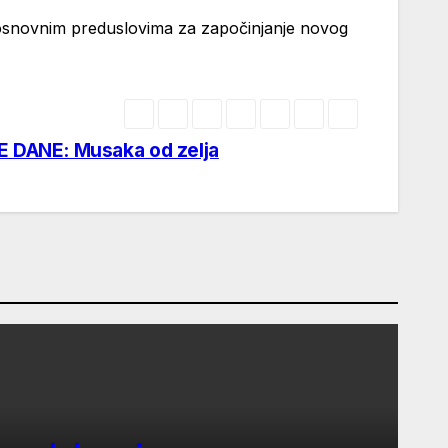
 o osnovnim preduslovima za započinjanje novog
DANE: Musaka od zelja