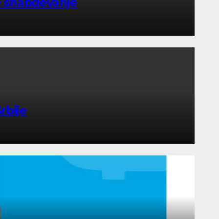
e snabdevanje
rbije