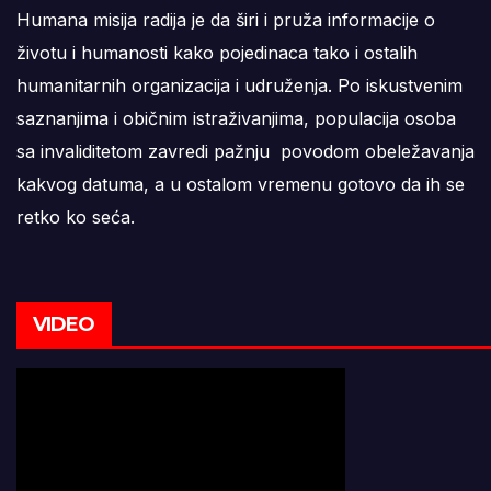
Humana misija radija je da širi i pruža informacije o
životu i humanosti kako pojedinaca tako i ostalih
humanitarnih organizacija i udruženja. Po iskustvenim
saznanjima i običnim istraživanjima, populacija osoba
sa invaliditetom zavredi pažnju povodom obeležavanja
kakvog datuma, a u ostalom vremenu gotovo da ih se
retko ko seća.
VIDEO