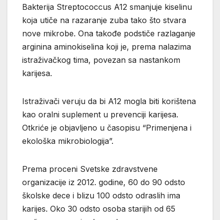
Bakterija Streptococcus A12 smanjuje kiselinu
koja utiče na razaranje zuba tako što stvara
nove mikrobe. Ona takođe podstiče razlaganje
arginina aminokiselina koji je, prema nalazima
istraživačkog tima, povezan sa nastankom
karijesa.
Istraživači veruju da bi A12 mogla biti korištena
kao oralni suplement u prevenciji karijesa.
Otkriće je objavljeno u časopisu “Primenjena i
ekološka mikrobiologija”.
Prema proceni Svetske zdravstvene
organizacije iz 2012. godine, 60 do 90 odsto
školske dece i blizu 100 odsto odraslih ima
karijes. Oko 30 odsto osoba starijih od 65