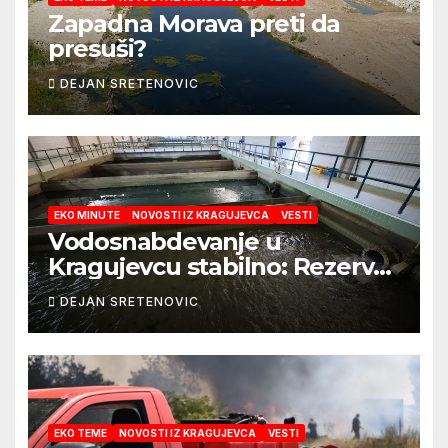
Zapadna Morava preti da
presuši?
DEJAN SRETENOVIC
EKO MINUTE
NOVOSTI IZ KRAGUJEVCA
VESTI
Vodosnabdevanje u
Kragujevcu stabilno: Rezerve
vode za godinu dana
DEJAN SRETENOVIC
EKO TEME
NOVOSTI IZ KRAGUJEVCA
VESTI