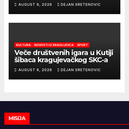
Radničkog u drugom
AUGUST 9, 2026
DEJAN SRETENOVIC
mandatu Feđe Dudića
KULTURA
NOVOSTI IZ KRAGUJEVCA
SPORT
Veče društvenih igara u Kutiji
šibaca kragujevačkog SKC-a
AUGUST 9, 2026
DEJAN SRETENOVIC
MISIJA