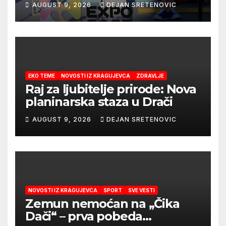
AUGUST 9, 2026
DEJAN SRETENOVIC
EKO TEME
NOVOSTI IZ KRAGUJEVCA
ZDRAVLJE
Raj za ljubitelje prirode: Nova
planinarska staza u Drači
AUGUST 9, 2026
DEJAN SRETENOVIC
NOVOSTI IZ KRAGUJEVCA
SPORT
SVE VESTI
Zemun nemoćan na „Čika
Dači“ – prva pobeda