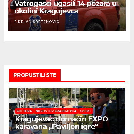
Vatrogasci ugasili 14 požara u
okolini Kragujevca
DEJAN SRETENOVIC
PROPUSTILI STE
KULTURA
NOVOSTI IZ KRAGUJEVCA
SPORT
Kragujevac domaćin EXPO
karavana „Paviljon igre“