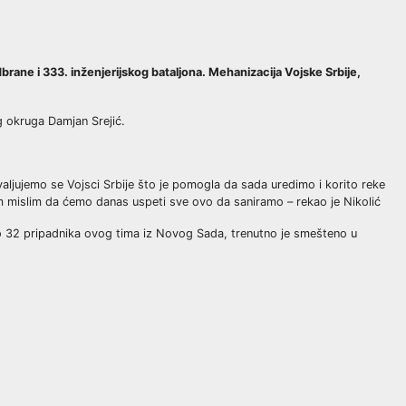
brane i 333. inženjerijskog bataljona. Mehanizacija Vojske Srbije,
g okruga Damjan Srejić.
ljujemo se Vojsci Srbije što je pomogla da sada uredimo i korito reke
im mislim da ćemo danas uspeti sve ovo da saniramo – rekao je Nikolić
pno 32 pripadnika ovog tima iz Novog Sada, trenutno je smešteno u