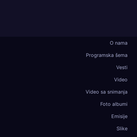
O nama
Programska šema
Vesti
Video
Video sa snimanja
Foto albumi
Emisije
Slike