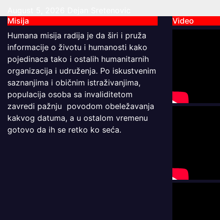
August 5, 2026
Dejan Sretenovic
Misija
Video
Humana misija radija je da širi i pruža
informacije o životu i humanosti kako
pojedinaca tako i ostalih humanitarnih
organizacija i udruženja. Po iskustvenim
saznanjima i običnim istraživanjima,
populacija osoba sa invaliditetom
zavredi pažnju povodom obeležavanja
kakvog datuma, a u ostalom vremenu
gotovo da ih se retko ko seća.