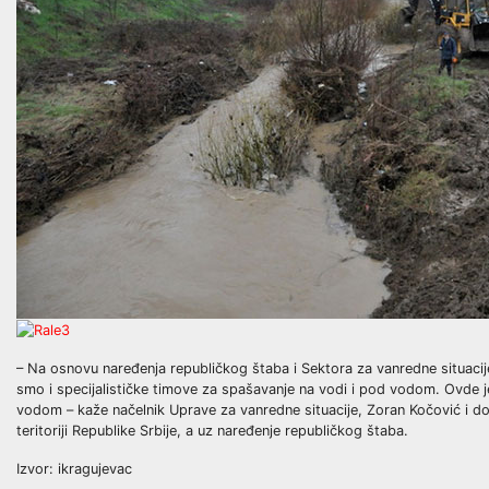
– Na osnovu naređenja republičkog štaba i Sektora za vanredne situacije 
smo i specijalističke timove za spašavanje na vodi i pod vodom. Ovde
vodom – kaže načelnik Uprave za vanredne situacije, Zoran Kočović i do
teritoriji Republike Srbije, a uz naređenje republičkog štaba.
Izvor: ikragujevac