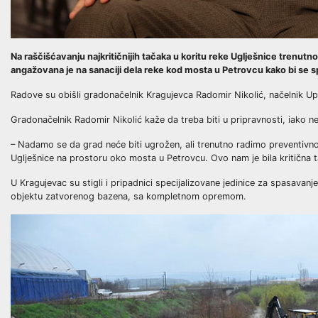
Na raščišćavanju najkritičnijih tačaka u koritu reke Uglješnice trenut
angažovana je na sanaciji dela reke kod mosta u Petrovcu kako bi se sp
Radove su obišli gradonačelnik Kragujevca Radomir Nikolić, načelnik Up
Gradonačelnik Radomir Nikolić kaže da treba biti u pripravnosti, iako
– Nadamo se da grad neće biti ugrožen, ali trenutno radimo preventivno
Uglješnice na prostoru oko mosta u Petrovcu. Ovo nam je bila kritična 
U Kragujevac su stigli i pripadnici specijalizovane jedinice za spasav
objektu zatvorenog bazena, sa kompletnom opremom.