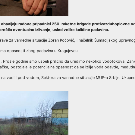
no obavljaju radove pripadnici 250. raketne brigade protivazduhoplovne od
rečilo eventualno izlivanje, usled velike količine padavina.
rave za vanredne situacije Zoran Kočović, i načelnik Šumadijskog upravno
 nema opasnosti zbog padavina u Kragujevcu.
. Prošle godine smo uspeli prilično da uredimo nekoliko vodotokova. Zahva
tačka, postojala je potencijalna opasnost da se izlije voda odavde, međut
anje na vodi i pod vodom, Sektora za vanredne situacije MUP-a Srbije. Uku