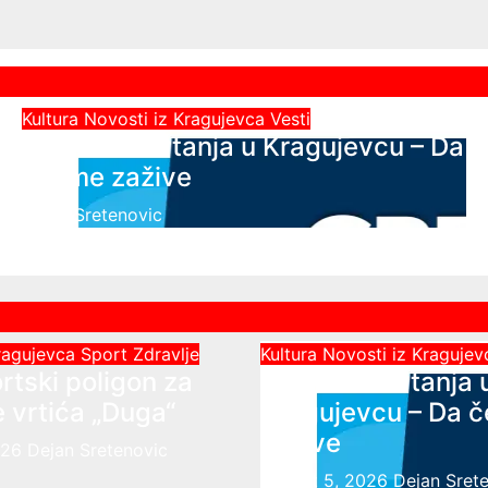
Kultura
Novosti iz Kragujevca
Vesti
Javni čas crtanja u Kragujevcu – Da
česme zažive
Dejan Sretenovic
Kragujevca
Sport
Zdravlje
Kultura
Novosti iz Kraguje
rtski poligon za
Javni čas crtanja 
 vrtića „Duga“
Kragujevcu – Da 
zažive
026
Dejan Sretenovic
August 5, 2026
Dejan Sret