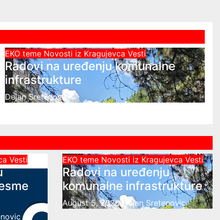
EKO teme
Novosti iz Kragujevca
Vesti
Radovi na uređenju komunalne
infrastrukture
Dejan Sretenovic
vca
Vesti
EKO teme
Novosti iz Kragujevca
Vesti
u
Radovi na uređenju
česme
komunalne infrastrukture
August 5, 2026
Dejan Sretenovic
enovic