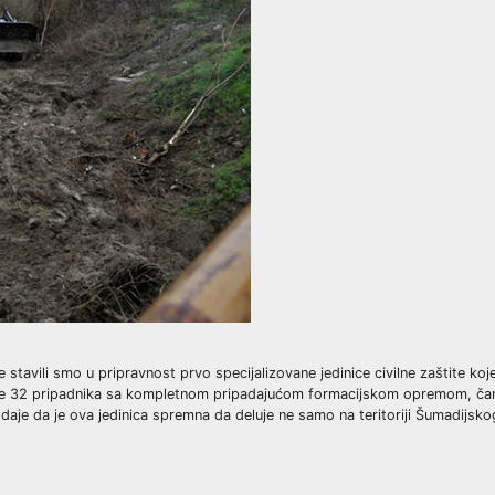
stavili smo u pripravnost prvo specijalizovane jedinice civilne zaštite koj
 je 32 pripadnika sa kompletnom pripadajućom formacijskom opremom, čam
daje da je ova jedinica spremna da deluje ne samo na teritoriji Šumadijsk