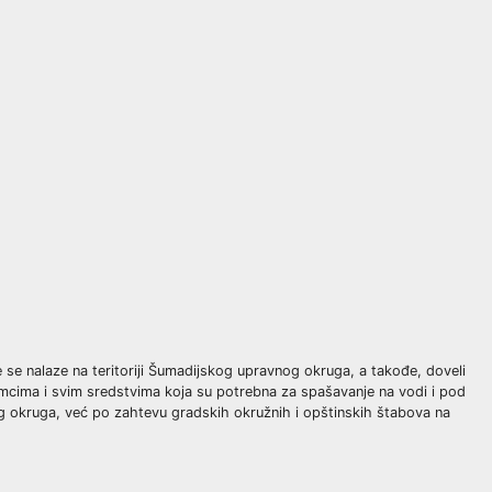
e se nalaze na teritoriji Šumadijskog upravnog okruga, a takođe, doveli
cima i svim sredstvima koja su potrebna za spašavanje na vodi i pod
og okruga, već po zahtevu gradskih okružnih i opštinskih štabova na