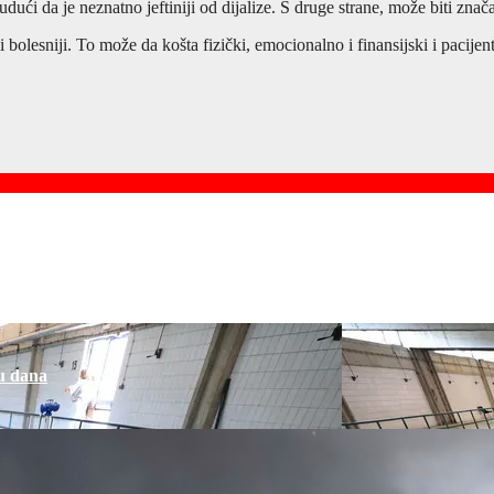
udući da je neznatno jeftiniji od dijalize. S druge strane, može biti zna
bolesniji. To može da košta fizički, emocionalno i finansijski i pacijen
u dana