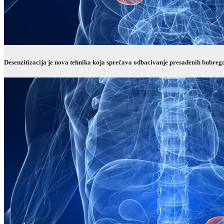
Desenzitizacija je nova tehnika koja sprečava odbacivanje presađenih bubrega