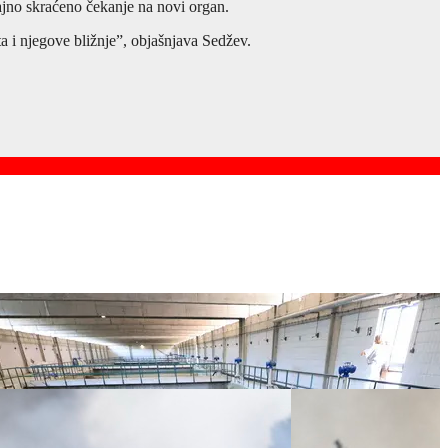
čajno skraćeno čekanje na novi organ.
ta i njegove bližnje”, objašnjava Sedžev.