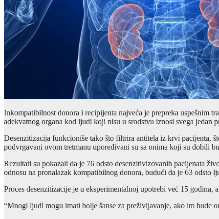
Inkompatibilnost donora i recipijenta najveća je prepreka uspešnim t
adekvatnog organa kod ljudi koji nisu u srodstvu iznosi svega jedan 
Desenzitizacija funkcioniše tako što filtrira antitela iz krvi pacijen
podvrgavani ovom tretmanu upoređivani su sa onima koji su dobili bubr
Rezultati su pokazali da je 76 odsto desenzitivizovanih pacijenata živo
odnosu na pronalazak kompatibilnog donora, budući da je 63 odsto ljudi
Proces desenzitizacije je u eksperimentalnoj upotrebi već 15 godina, al
“Mnogi ljudi mogu imati bolje šanse za preživljavanje, ako im bude 