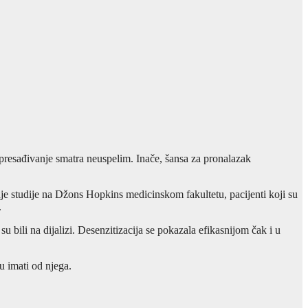
 presađivanje smatra neuspelim. Inače, šansa za pronalazak
šnje studije na Džons Hopkins medicinskom fakultetu, pacijenti koji su
.
u bili na dijalizi. Desenzitizacija se pokazala efikasnijom čak i u
u imati od njega.