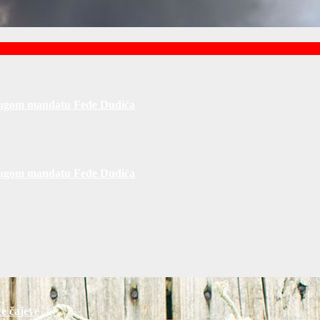
rugom mandatu Feđe Dudića
rugom mandatu Feđe Dudića
e čajeve