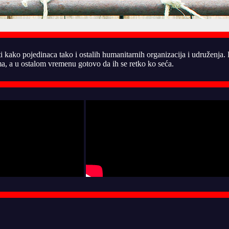
ti kako pojedinaca tako i ostalih humanitarnih organizacija i udruženja
, a u ostalom vremenu gotovo da ih se retko ko seća.