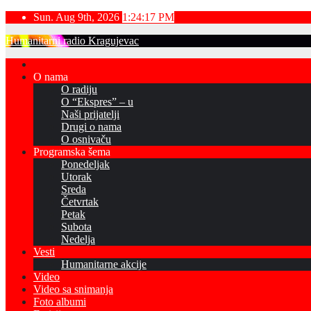
Skip
Sun. Aug 9th, 2026
1:24:18 PM
to
Humanitarni radio Kragujevac
content
O nama
O radiju
O “Ekspres” – u
Naši prijatelji
Drugi o nama
O osnivaču
Programska šema
Ponedeljak
Utorak
Sreda
Četvrtak
Petak
Subota
Nedelja
Vesti
Humanitarne akcije
Video
Video sa snimanja
Foto albumi