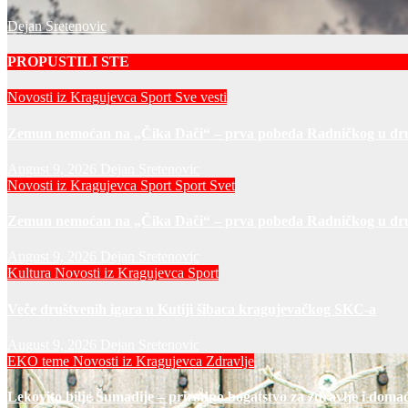
Dejan Sretenovic
PROPUSTILI STE
Novosti iz Kragujevca
Sport
Sve vesti
Zemun nemoćan na „Čika Dači“ – prva pobeda Radničkog u d
August 9, 2026
Dejan Sretenovic
Novosti iz Kragujevca
Sport
Sport Svet
Zemun nemoćan na „Čika Dači“ – prva pobeda Radničkog u d
August 9, 2026
Dejan Sretenovic
Kultura
Novosti iz Kragujevca
Sport
Veče društvenih igara u Kutiji šibaca kragujevačkog SKC-a
August 9, 2026
Dejan Sretenovic
EKO teme
Novosti iz Kragujevca
Zdravlje
Lekovito bilje Šumadije – prirodno bogatstvo za zdravlje i domać