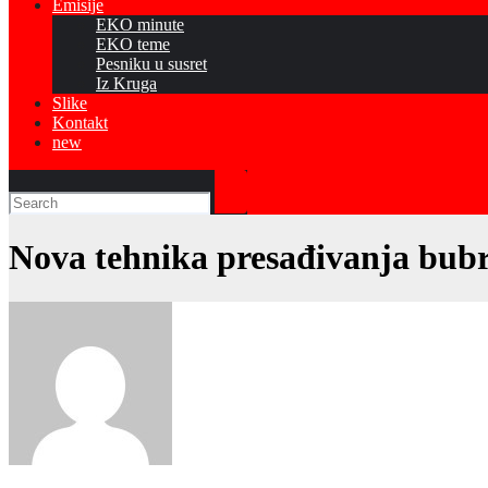
Emisije
EKO minute
EKO teme
Pesniku u susret
Iz Kruga
Slike
Kontakt
new
Nova tehnika presađivanja bubr