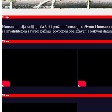
August 8, 2026
Dejan Sretenovic
Misija
Humana misija radija je da širi i pruža informacije o životu i humanos
sa invaliditetom zavredi pažnju povodom obeležavanja kakvog datuma
Video
Video