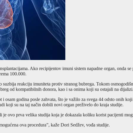
ransplantacijama. Ako recipijentov imuni sistem napadne organ, onda se
prema 100.000.
ta, što suzbija reakciju imuniteta protiv stranog bubrega. Tokom osmogodi
eg od kompatibilnih donora, kao i sa onima koji su ostajali na dijalizi
t i osam godina posle zahvata, što je važilo za svega 44 odsto onih koji s
 koji su na taj način dobili novi organ preživelo do kraja studije.
i je ovo prva velika studija koja je dokazala koliku korist pacijenti mog
omogućena ova procedura”, kaže Dori Sedžev, vođa studije.