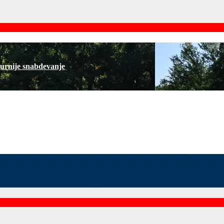
gurnije snabdevanje
acije Srbije