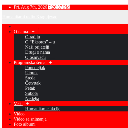
Skip
Fri. Aug 7th, 2026
7:26:38 PM
to
Humanitarni radio Kragujevac
content
O nama
O radiju
O “Ekspres” – u
Naši prijatelji
Drugi o nama
O osnivaču
Programska šema
Ponedeljak
Utorak
Sreda
Četvrtak
Petak
Subota
Nedelja
Vesti
Humanitarne akcije
Video
Video sa snimanja
Foto albumi