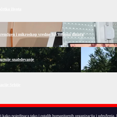
četka života
 rendgen i mikroskop vredne 9,6 miliona dinara
gurnije snabdevanje
acije Srbije
ti kako pojedinaca tako i ostalih humanitarnih organizacija i udruženja