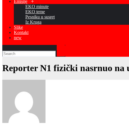
Emisije
EKO minute
EKO teme
Pesniku u susret
Iz Kruga
Slike
Kontakt
new
Reporter N1 fizički nasrnuo na