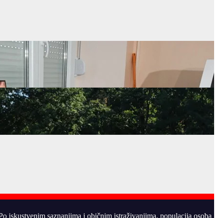
. Po iskustvenim saznanjima i običnim istraživanjima, populacija osoba