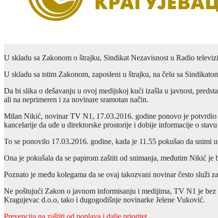
U skladu sa Zakonom o štrajku, Sindikat Nezavisnost u Radio televizij
U skladu sa istim Zakonom, zaposleni u štrajku, na čelu sa Sindikato
Da bi slika o dešavanju u ovoj medijskoj kući izašla u javnost, preds
ali na neprimeren i za novinare sramotan način.
Milan Nikić, novinar TV N1, 17.03.2016. godine ponovo je potvrdio d
kancelarije da uđe u direktorske prostorije i dobije informacije o stav
To se ponovilo 17.03.2016. godine, kada je 11.55 pokušao da snimi
Ona je pokušala da se papirom zaštiti od snimanja, međutim Nikić je 
Poznato je među kolegama da se ovaj takozvani novinar često služi za
Ne poštujući Zakon o javnom informisanju i medijima, TV N1 je bez iz
Kragujevac d.o.o, tako i dugogodišnje novinarke Jelene Vuković.
Prevencija na zaštiti od poplava i dalje prioritet