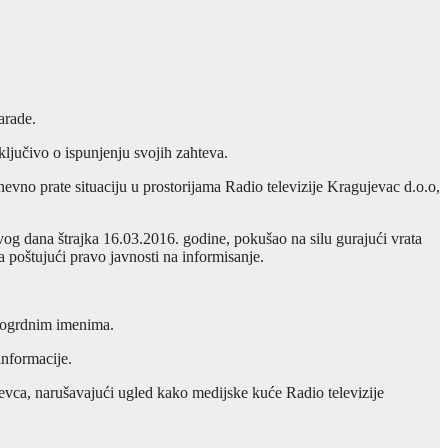
arade.
ljučivo o ispunjenju svojih zahteva.
evno prate situaciju u prostorijama Radio televizije Kragujevac d.o.o,
g dana štrajka 16.03.2016. godine, pokušao na silu gurajući vrata
la poštujući pravo javnosti na informisanje.
 pogrdnim imenima.
informacije.
evca, narušavajući ugled kako medijske kuće Radio televizije