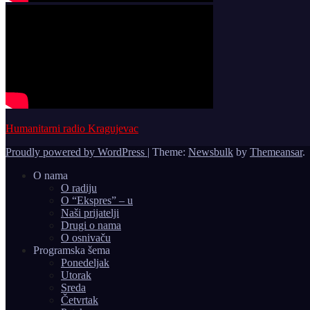
Humanitarni radio Kragujevac
Proudly powered by WordPress
|
Theme:
Newsbulk
by
Themeansar
.
O nama
O radiju
O “Ekspres” – u
Naši prijatelji
Drugi o nama
O osnivaču
Programska šema
Ponedeljak
Utorak
Sreda
Četvrtak