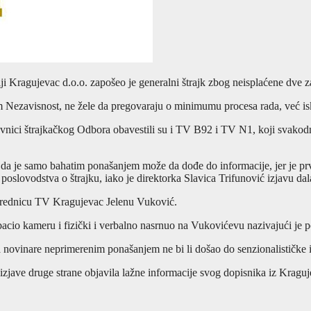
i Kragujevac d.o.o. zapošeo je generalni štrajk zbog neisplaćene dve z
m Nezavisnost, ne žele da pregovaraju o minimumu procesa rada, već isk
tavnici štrajkačkog Odbora obavestili su i TV B92 i TV N1, koji svakodn
a je samo bahatim ponašanjem može da dođe do informacije, jer je prvo
u poslovodstva o štrajku, iako je direktorka Slavica Trifunović izjavu da
 urednicu TV Kragujevac Jelenu Vuković.
bacio kameru i fizički i verbalno nasrnuo na Vukovićevu nazivajući je
 novinare neprimerenim ponašanjem ne bi li došao do senzionalističke 
jave druge strane objavila lažne informacije svog dopisnika iz Kraguj