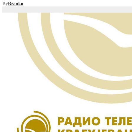
By
Branko