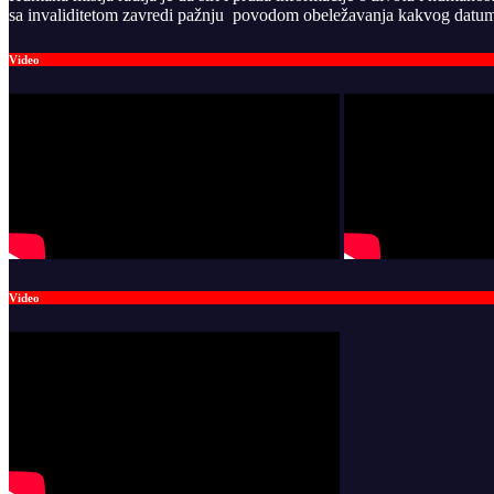
sa invaliditetom zavredi pažnju povodom obeležavanja kakvog datuma
Video
Video