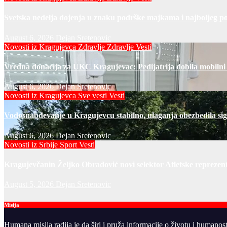
Svetska nedelja dojenja u znaku podrške majkama i najboljeg po
August 6, 2026
Dejan Sretenovic
Novosti iz Kragujevca
Zdravlje
Zdravlje Vesti
Vredna donacija za UKC Kragujevac: Pedijatrija dobila mobilni
August 6, 2026
Dejan Sretenovic
Novosti iz Kragujevca
Sve vesti
Vesti
Vodosnabdevanje u Kragujevcu stabilno, ulaganja obezbedila si
August 6, 2026
Dejan Sretenovic
Novosti iz Srbije
Sport
Vesti
Kragujevčanin Željko Obradović novi selektor Atletske reprezent
August 5, 2026
Dejan Sretenovic
Misija
Humana misija radija je da širi i pruža informacije o životu i humanos