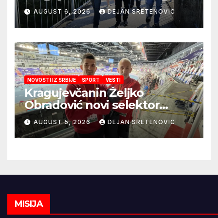
obezbedila sigurnije
AUGUST 6, 2026
DEJAN SRETENOVIC
snabdevanje
NOVOSTI IZ SRBIJE
SPORT
VESTI
Kragujevčanin Željko
Obradović novi selektor
Atletske reprezentacije Srbije
AUGUST 5, 2026
DEJAN SRETENOVIC
MISIJA