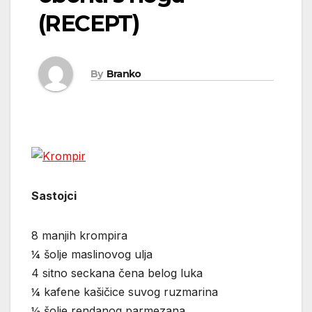
(RECEPT)
By
Branko
Sastojci
8 manjih krompira
¼ šolje maslinovog ulja
4 sitno seckana čena belog luka
¼ kafene kašičice suvog ruzmarina
½ šolje rendanog parmezana