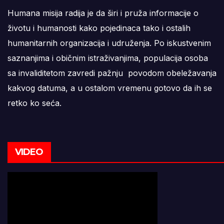
Humana misija radija je da širi i pruža informacije o
životu i humanosti kako pojedinaca tako i ostalih
humanitarnih organizacija i udruženja. Po iskustvenim
saznanjima i običnim istraživanjima, populacija osoba
sa invaliditetom zavredi pažnju povodom obeležavanja
kakvog datuma, a u ostalom vremenu gotovo da ih se
retko ko seća.
VIDEO