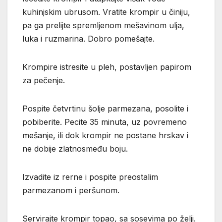
kuhinjskim ubrusom. Vratite krompir u činiju,
pa ga prelijte spremljenom mešavinom ulja,
luka i ruzmarina. Dobro pomešajte.
Krompire istresite u pleh, postavljen papirom
za pečenje.
Pospite četvrtinu šolje parmezana, posolite i
pobiberite. Pecite 35 minuta, uz povremeno
mešanje, ili dok krompir ne postane hrskav i
ne dobije zlatnosmeđu boju.
Izvadite iz rerne i pospite preostalim
parmezanom i peršunom.
Servirajte krompir topao, sa sosevima po želji.