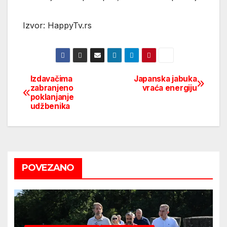
Izvor: HappyTv.rs
Izdavačima
Japanska jabuka
Post
zabranjeno
vraća energiju
poklanjanje
navigation
udžbenika
POVEZANO