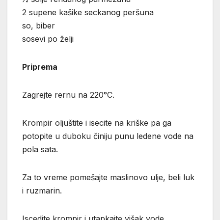
2 supene kašike seckanog peršuna
so, biber
sosevi po želji
Priprema
Zagrejte rernu na 220°C.
Krompir oljuštite i isecite na kriške pa ga
potopite u duboku činiju punu ledene vode na
pola sata.
Za to vreme pomešajte maslinovo ulje, beli luk
i ruzmarin.
Iscedite krompir i utapkajte višak vode