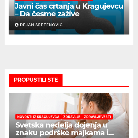
Javni čas crtanja u Kragujevcu
– Da česme zažive
DEJAN SRETENOVIC
PROPUSTILI STE
NOVOSTI IZ KRAGUJEVCA
ZDRAVLJE
ZDRAVLJE VESTI
Svetska nedelja dojenja u
znaku podrške majkama i