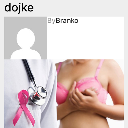
dojke
By
Branko