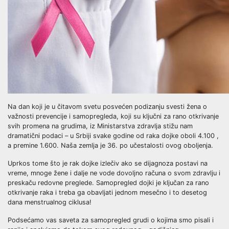
Na dan koji je u čitavom svetu posvećen podizanju svesti žena o
važnosti prevencije i samopregleda, koji su ključni za rano otkrivanje
svih promena na grudima, iz Ministarstva zdravlja stižu nam
dramatični podaci – u Srbiji svake godine od raka dojke oboli 4.100 ,
a premine 1.600. Naša zemlja je 36. po učestalosti ovog oboljenja.
Uprkos tome što je rak dojke izlečiv ako se dijagnoza postavi na
vreme, mnoge žene i dalje ne vode dovoljno računa o svom zdravlju i
preskaču redovne preglede. Samopregled dojki je ključan za rano
otkrivanje raka i treba ga obavljati jednom mesečno i to desetog
dana menstrualnog ciklusa!
Podsećamo vas saveta za samopregled grudi o kojima smo pisali i