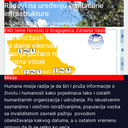
Radovi na uređenju komunalne
infrastrukture
August 7, 2026
Dejan Sretenovic
EKO teme
Novosti iz Kragujevca
Zdravlje Vesti
Narandžasti meteo alarm u petak i
za dane vikenda: rizik od nastanka i
širenja požara na otvorenom i dalje
veoma visok
August 7, 2026
Dejan Sretenovic
Misija
Humana misija radija je da širi i pruža informacije o
životu i humanosti kako pojedinaca tako i ostalih
humanitarnih organizacija i udruženja. Po iskustvenim
saznanjima i običnim istraživanjima, populacija osoba
sa invaliditetom zavredi pažnju povodom
obeležavanja kakvog datuma, a u ostalom vremenu
gotovo da ih se retko ko seća.