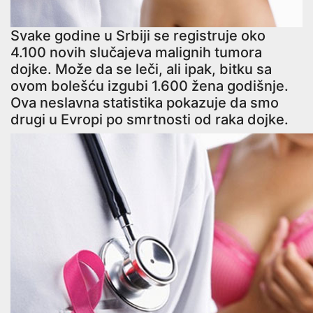
Svake godine u Srbiji se registruje oko
4.100 novih slučajeva malignih tumora
dojke. Može da se leči, ali ipak, bitku sa
ovom bolešću izgubi 1.600 žena godišnje.
Ova neslavna statistika pokazuje da smo
drugi u Evropi po smrtnosti od raka dojke.