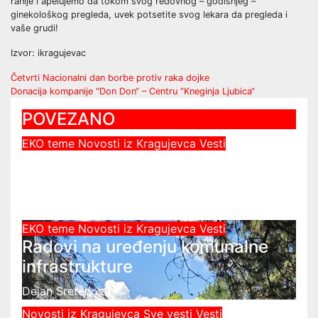
ranije i apelujemo da tokom svog redovnog – godišnjeg –
ginekološkog pregleda, uvek potsetite svog lekara da pregleda i
vaše grudi!
Izvor: ikragujevac
Post
Četvrti Nacionalni dan borbe protiv raka dojke
Donacija kompanije “Don Don“ – Centru “Kneginja Ljubica“
navigation
POVEZANO
EKO teme
Novosti iz Kragujevca
Vesti
Vatrogasci ugasili 14 požara u
okolini Kragujevca
Dejan Sretenovic
EKO teme
Novosti iz Kragujevca
Vesti
Radovi na uređenju komunalne
infrastrukture
Dejan Sretenovic
Novosti iz Kragujevca
Sve vesti
Vesti