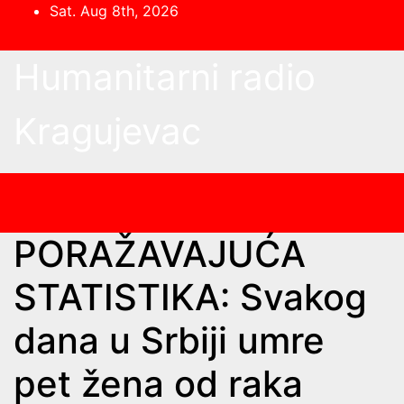
Skip
Sat. Aug 8th, 2026
to
content
Humanitarni radio
Kragujevac
PORAŽAVAJUĆA
STATISTIKA: Svakog
dana u Srbiji umre
pet žena od raka