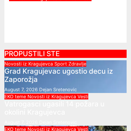
Vodosnabdevanje u Kragujevcu
stabilno, ulaganja obezbedila
sigurnije snabdevanje
Dejan Sretenovic
PROPUSTILI STE
Novosti iz Kragujevca
Sport
Zdravlje
Grad Kragujevac ugostio decu iz
Zaporožja
August 7, 2026
Dejan Sretenovic
EKO teme
Novosti iz Kragujevca
Vesti
Vatrogasci ugasili 14 požara u
okolini Kragujevca
August 7, 2026
Dejan Sretenovic
EKO teme
Novosti iz Kragujevca
Vesti