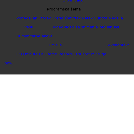
O osnivaču
Programska šema
Ponedeljak
Utorak
Sreda
Četvrtak
Petak
Subota
Nedelja
Vesti
Video
Video sa snimanja
Foto albumi
Humanitarne akcije
Emisije
Slike
Kontakt
EKO minute
EKO teme
Pesniku u susret
Iz Kruga
new