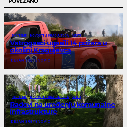
POVEZANO
EKO TEME
NOVOSTI IZ KRAGUJEVCA
VESTI
Vatrogasci ugasili 14 požara u
okolini Kragujevca
DEJAN SRETENOVIC
EKO TEME
NOVOSTI IZ KRAGUJEVCA
VESTI
Radovi na uređenju komunalne
infrastrukture
DEJAN SRETENOVIC