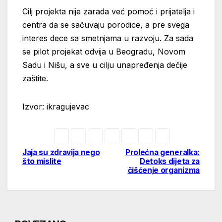
Cilj projekta nije zarada već pomoć i prijatelja i
centra da se sačuvaju porodice, a pre svega
interes dece sa smetnjama u razvoju. Za sada
se pilot projekat odvija u Beogradu, Novom
Sadu i Nišu, a sve u cilju unapređenja dečije
zaštite.
Izvor: ikragujevac
Jaja su zdravija nego
Prolećna generalka:
Post
što mislite
Detoks dijeta za
čišćenje organizma
navigation