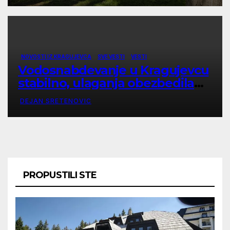
NOVOSTI IZ KRAGUJEVCA
SVE VESTI
VESTI
Vodosnabdevanje u Kragujevcu
stabilno, ulaganja obezbedila
sigurnije snabdevanje
DEJAN SRETENOVIC
PROPUSTILI STE