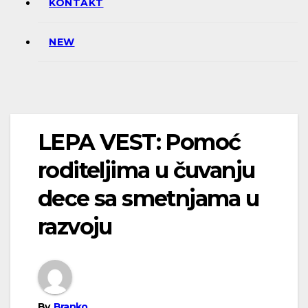
KONTAKT
NEW
LEPA VEST: Pomoć
roditeljima u čuvanju
dece sa smetnjama u
razvoju
By
Branko