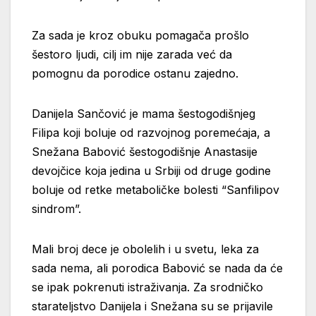
Za sada je kroz obuku pomagača prošlo
šestoro ljudi, cilj im nije zarada već da
pomognu da porodice ostanu zajedno.
Danijela Sančović je mama šestogodišnjeg
Filipa koji boluje od razvojnog poremećaja, a
Snežana Babović šestogodišnje Anastasije
devojčice koja jedina u Srbiji od druge godine
boluje od retke metaboličke bolesti “Sanfilipov
sindrom”.
Mali broj dece je obolelih i u svetu, leka za
sada nema, ali porodica Babović se nada da će
se ipak pokrenuti istraživanja. Za srodničko
starateljstvo Danijela i Snežana su se prijavile