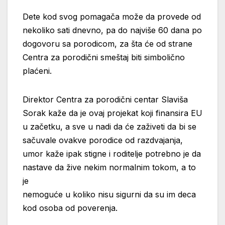
Dete kod svog pomagača može da provede od
nekoliko sati dnevno, pa do najviše 60 dana po
dogovoru sa porodicom, za šta će od strane
Centra za porodični smeštaj biti simbolično
plaćeni.
Direktor Centra za porodični centar Slaviša
Sorak kaže da je ovaj projekat koji finansira EU
u začetku, a sve u nadi da će zaživeti da bi se
sačuvale ovakve porodice od razdvajanja,
umor kaže ipak stigne i roditelje potrebno je da
nastave da žive nekim normalnim tokom, a to
je
nemoguće u koliko nisu sigurni da su im deca
kod osoba od poverenja.