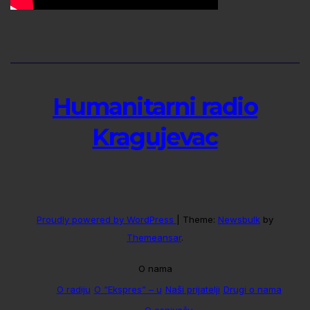
Humanitarni radio
Kragujevac
Proudly powered by WordPress
|
Theme:
Newsbulk
by
Themeansar
.
O nama
O radiju
O “Ekspres” – u
Naši prijatelji
Drugi o nama