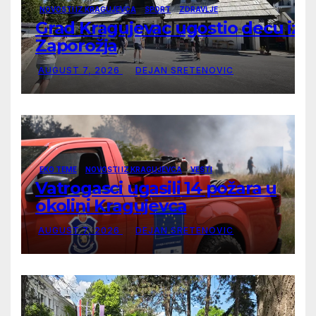
NOVOSTI IZ KRAGUJEVCA
SPORT
ZDRAVLJE
Grad Kragujevac ugostio decu iz
Zaporožja
AUGUST 7, 2026
DEJAN SRETENOVIC
EKO TEME
NOVOSTI IZ KRAGUJEVCA
VESTI
Vatrogasci ugasili 14 požara u
okolini Kragujevca
AUGUST 7, 2026
DEJAN SRETENOVIC