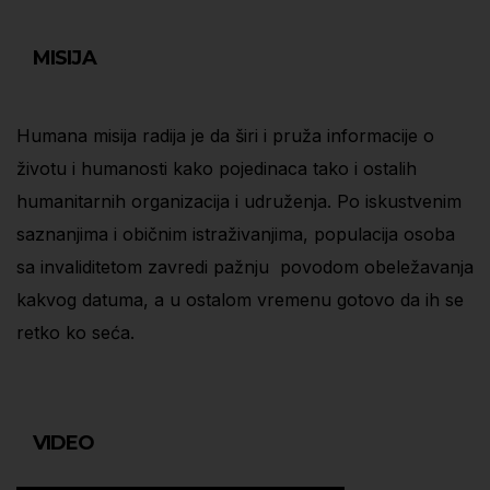
MISIJA
Humana misija radija je da širi i pruža informacije o
životu i humanosti kako pojedinaca tako i ostalih
humanitarnih organizacija i udruženja. Po iskustvenim
saznanjima i običnim istraživanjima, populacija osoba
sa invaliditetom zavredi pažnju povodom obeležavanja
kakvog datuma, a u ostalom vremenu gotovo da ih se
retko ko seća.
VIDEO