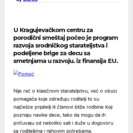
U Kragujevačkom centru za
porodični smeštaj počeo je program
razvoja srodničkog starateljstva i
podeljene brige za decu sa
smetnjama u razvoju. iz finansija EU.
Nije reč o klasičnom starateljstvu, već o obuci
pomagača koje određuju roditelji to su
najčešće prijatelji ili članovi bliže rodbine koji
poznaju navike dece, tako da mogu da ih
pričuvaju od nekoliko sati i duže u dogovoru
sa roditeljima i njihovim potrebama.