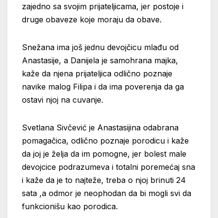
zajedno sa svojim prijateljicama, jer postoje i
druge obaveze koje moraju da obave.
Snežana ima još jednu devojčicu mlađu od
Anastasije, a Danijela je samohrana majka,
kaže da njena prijateljica odlično poznaje
navike malog Filipa i da ima poverenja da ga
ostavi njoj na cuvanje.
Svetlana Sivčević je Anastasijina odabrana
pomagačica, odlično poznaje porodicu i kaže
da joj je želja da im pomogne, jer bolest male
devojcice podrazumeva i totalni poremećaj sna
i kaže da je to najteže, treba o njoj brinuti 24
sata ,a odmor je neophodan da bi mogli svi da
funkcionišu kao porodica.