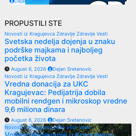
Dejan Sretenovic
PROPUSTILI STE
Novosti iz Kragujevca
Zdravlje
Zdravlje Vesti
Svetska nedelja dojenja u znaku
podrške majkama i najboljeg
početka života
August 6, 2026
Dejan Sretenovic
Novosti iz Kragujevca
Zdravlje
Zdravlje Vesti
Vredna donacija za UKC
Kragujevac: Pedijatrija dobila
mobilni rendgen i mikroskop vredne
9,6 miliona dinara
August 6, 2026
Dejan Sretenovic
Novosti iz Kragujevca
Sve vesti
Vesti
Vodosnabdevanje u Kragujevcu