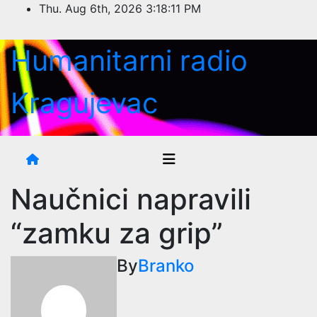
Skip
Thu. Aug 6th, 2026
3:18:12 PM
to
content
Humanitarni radio
Kragujevac
Naučnici napravili
“zamku za grip”
By
Branko