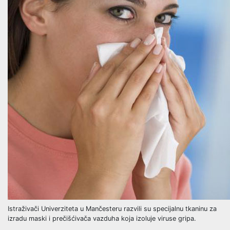
Istraživači Univerziteta u Mančesteru razvili su specijalnu tkaninu za
izradu maski i prečišćivača vazduha koja izoluje viruse gripa.