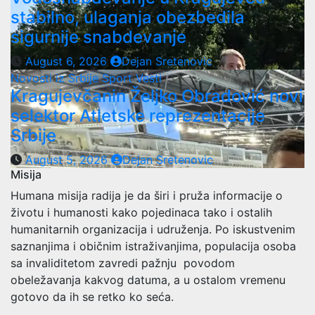
stabilno, ulaganja obezbedila
sigurnije snabdevanje
August 6, 2026
Dejan Sretenovic
Novosti iz Srbije
Sport
Vesti
Kragujevčanin Željko Obradović novi
selektor Atletske reprezentacije
Srbije
August 5, 2026
Dejan Sretenovic
Misija
Humana misija radija je da širi i pruža informacije o
životu i humanosti kako pojedinaca tako i ostalih
humanitarnih organizacija i udruženja. Po iskustvenim
saznanjima i običnim istraživanjima, populacija osoba
sa invaliditetom zavredi pažnju povodom
obeležavanja kakvog datuma, a u ostalom vremenu
gotovo da ih se retko ko seća.