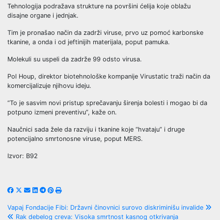
Tehnologija podražava strukture na površini ćelija koje oblažu
disajne organe i jednjak.
Tim je pronašao način da zadrži viruse, prvo uz pomoć karbonske
tkanine, a onda i od jeftinijih materijala, poput pamuka.
Molekuli su uspeli da zadrže 99 odsto virusa.
Pol Houp, direktor biotehnološke kompanije Virustatic traži način da
komercijalizuje njihovu ideju.
“To je sasvim novi pristup sprečavanju širenja bolesti i mogao bi da
potpuno izmeni preventivu”, kaže on.
Naučnici sada žele da razviju i tkanine koje “hvataju” i druge
potencijalno smrtonosne viruse, poput MERS.
Izvor: B92
Post
Vapaj Fondacije Fibi: Državni činovnici surovo diskriminišu invalide
Rak debelog creva: Visoka smrtnost kasnog otkrivanja