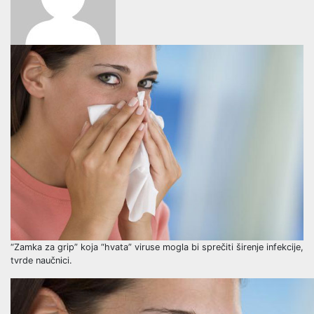
“Zamka za grip” koja “hvata” viruse mogla bi sprečiti širenje infekcije,
tvrde naučnici.