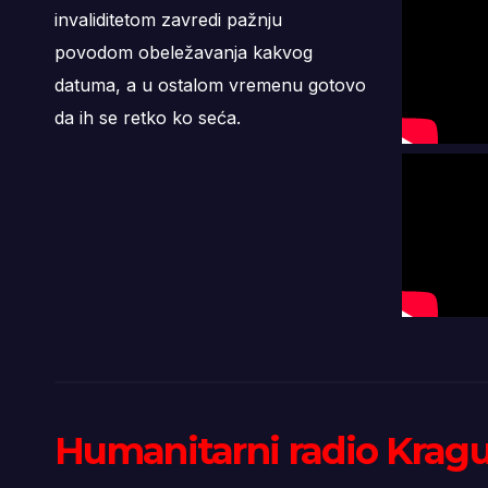
invaliditetom zavredi pažnju
povodom obeležavanja kakvog
datuma, a u ostalom vremenu gotovo
da ih se retko ko seća.
Humanitarni radio Krag