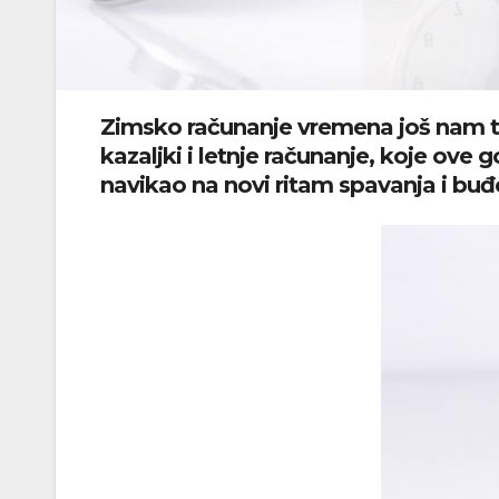
Zimsko računanje vremena još nam t
kazaljki i letnje računanje, koje ove
navikao na novi ritam spavanja i buđ