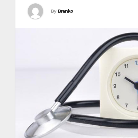
By
Branko