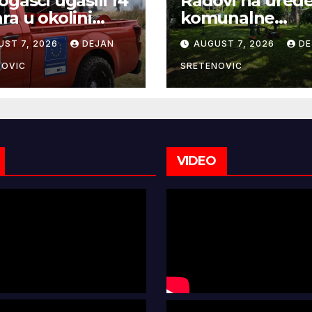
ogasci ugasili 14
Radovi na uređ
ra u okolini
komunalne
gujevca
infrastrukture
UST 7, 2026
DEJAN
AUGUST 7, 2026
DE
NOVIC
SRETENOVIC
VIDEO