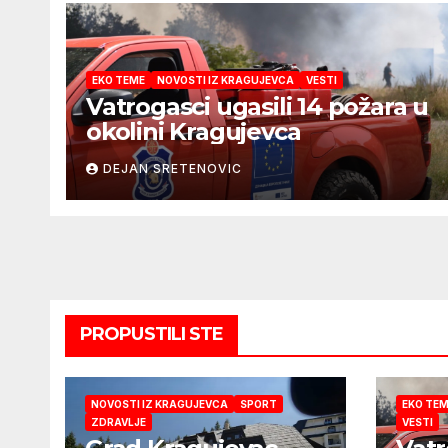
EKO TEME
NOVOSTI IZ KRAGUJEVCA
VESTI
Vatrogasci ugasili 14 požara u
okolini Kragujevca
DEJAN SRETENOVIC
PROPUSTILI STE
NOVOSTI IZ KRAGUJEVCA
SPORT
EKO TE
ZDRAVLJE
VESTI