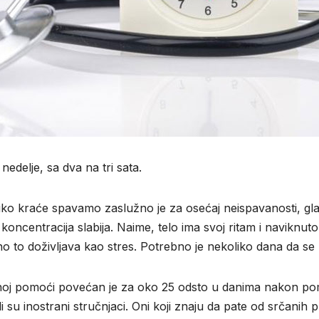
edelje, sa dva na tri sata.
iko kraće spavamo zaslužno je za osećaj neispavanosti, gla
oncentracija slabija. Naime, telo ima svoj ritam i naviknuto
 to doživljava kao stres. Potrebno je nekoliko dana da se 
itnoj pomoći povećan je za oko 25 odsto u danima nakon po
li su inostrani stručnjaci. Oni koji znaju da pate od srčani