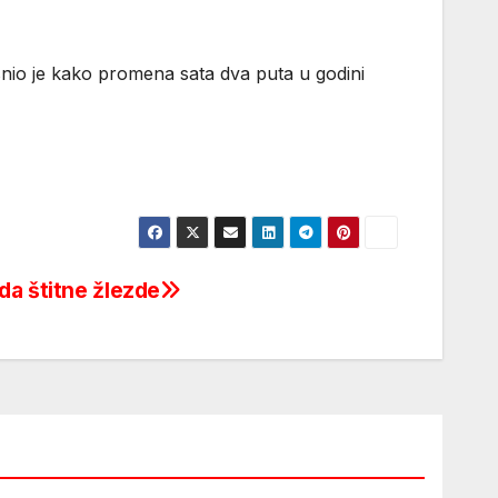
nio je kako promena sata dva puta u godini
da štitne žlezde