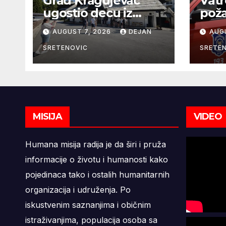
Grad Kragujevac
Vatr
ugostio decu iz
poža
Zaporožja
Kra
AUGUST 7, 2026
DEJAN
AUG
SRETENOVIC
SRETE
MISIJA
VIDEO
Humana misija radija je da širi i pruža
informacije o životu i humanosti kako
pojedinaca tako i ostalih humanitarnih
organizacija i udruženja. Po
iskustvenim saznanjima i običnim
istraživanjima, populacija osoba sa