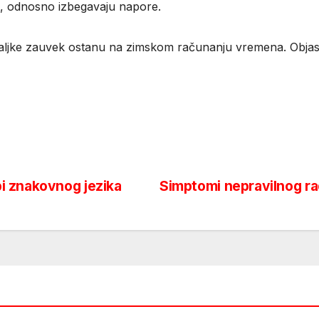
ost, odnosno izbegavaju napore.
azaljke zauvek ostanu na zimskom računanju vremena. Objas
i znakovnog jezika
Simptomi nepravilnog ra