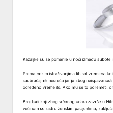
Kazaljke su se pomerile u noći između subote i n
Prema nekim istraživanjima tih sat vremena kol
saobraćajnih nesreća jer je zbog neispavanosti k
određeno vreme itd. Ako mu se to poremeti, ono
Broj ljudi koji zbog srčanog udara završe u H
većinom se radi o ženskim pacijentima, zaključi