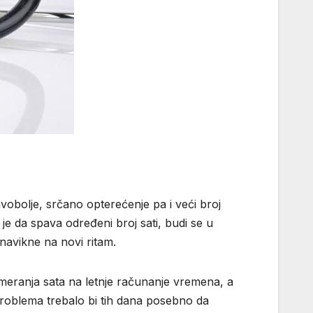
vobolje, srčano opterećenje pa i veći broj
 je da spava određeni broj sati, budi se u
navikne na novi ritam.
meranja sata na letnje računanje vremena, a
h problema trebalo bi tih dana posebno da