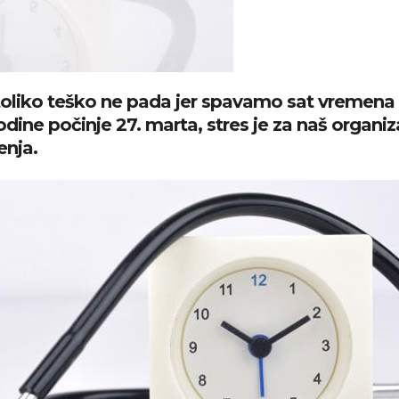
oliko teško ne pada jer spavamo sat vremena 
 godine počinje 27. marta, stres je za naš org
enja.