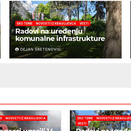
EKO TEME
NOVOSTI IZ KRAGUJEVCA
VESTI
Radovi na uređenju
komunalne infrastrukture
DEJAN SRETENOVIC
ME
NOVOSTI IZ KRAGUJEVCA
EKO TEME
NOVOSTI IZ KRAGUJE
VESTI