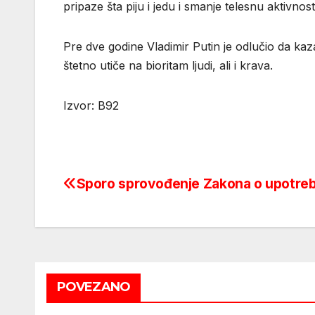
pripaze šta piju i jedu i smanje telesnu aktivn
Pre dve godine Vladimir Putin je odlučio da k
štetno utiče na bioritam ljudi, ali i krava.
Izvor: B92
Sporo sprovođenje Zakona o upotreb
Post
navigation
POVEZANO