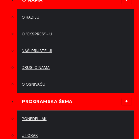
O NAMA
O RADIJU
O “EKSPRES” – U
NAŠI PRIJATELJI
DRUGI O NAMA
O OSNIVAČU
PROGRAMSKA ŠEMA
PONEDELJAK
UTORAK