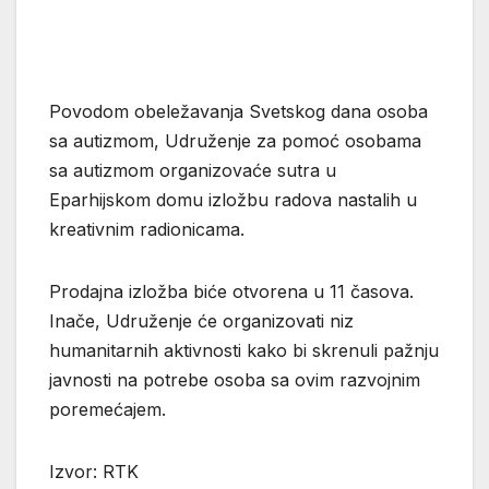
Povodom obeležavanja Svetskog dana osoba
sa autizmom, Udruženje za pomoć osobama
sa autizmom organizovaće sutra u
Eparhijskom domu izložbu radova nastalih u
kreativnim radionicama.
Prodajna izložba biće otvorena u 11 časova.
Inače, Udruženje će organizovati niz
humanitarnih aktivnosti kako bi skrenuli pažnju
javnosti na potrebe osoba sa ovim razvojnim
poremećajem.
Izvor: RTK