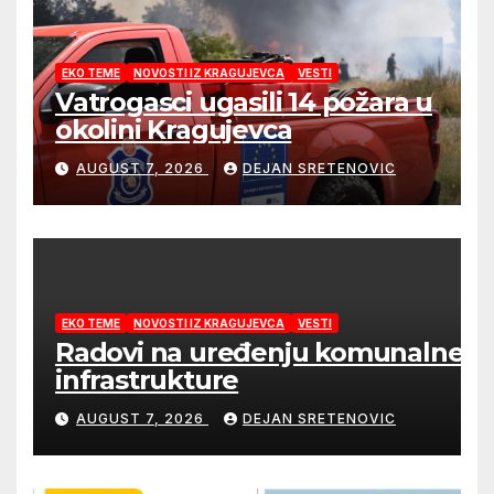
EKO TEME
NOVOSTI IZ KRAGUJEVCA
VESTI
Vatrogasci ugasili 14 požara u
okolini Kragujevca
AUGUST 7, 2026
DEJAN SRETENOVIC
EKO TEME
NOVOSTI IZ KRAGUJEVCA
VESTI
Radovi na uređenju komunalne
infrastrukture
AUGUST 7, 2026
DEJAN SRETENOVIC