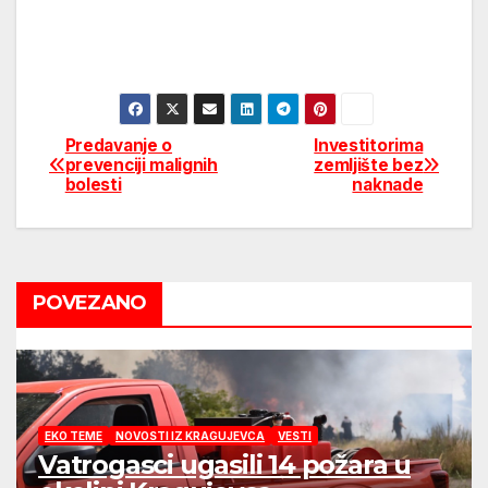
Predavanje o
Investitorima
Post
prevenciji malignih
zemljište bez
bolesti
naknade
navigation
POVEZANO
EKO TEME
NOVOSTI IZ KRAGUJEVCA
VESTI
Vatrogasci ugasili 14 požara u