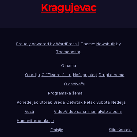
Kragujevac
Proudly powered by WordPress
|
Theme:
Newsbulk
by
Themeansar
.
O nama
O radiju
O “Ekspres” – u
Naši prijatelji
Drugi o nama
O osnivaču
Programska šema
Ponedeljak
Utorak
Sreda
Četvrtak
Petak
Subota
Nedelja
Vesti
Video
Video sa snimanja
Foto albumi
Humanitarne akcije
Emisije
Slike
Kontakt