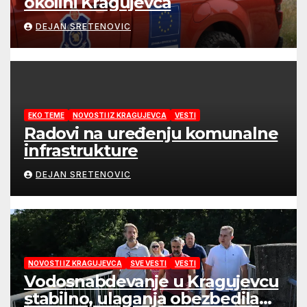
okolini Kragujevca
DEJAN SRETENOVIC
EKO TEME
NOVOSTI IZ KRAGUJEVCA
VESTI
Radovi na uređenju komunalne
infrastrukture
DEJAN SRETENOVIC
NOVOSTI IZ KRAGUJEVCA
SVE VESTI
VESTI
Vodosnabdevanje u Kragujevcu
stabilno, ulaganja obezbedila