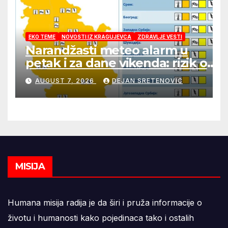
EKO TEME
NOVOSTI IZ KRAGUJEVCA
ZDRAVLJE VESTI
Narandžasti meteo alarm u
petak i za dane vikenda: rizik od
nastanka i širenja požara na
AUGUST 7, 2026
DEJAN SRETENOVIC
otvorenom i dalje veoma visok
MISIJA
Humana misija radija je da širi i pruža informacije o
životu i humanosti kako pojedinaca tako i ostalih