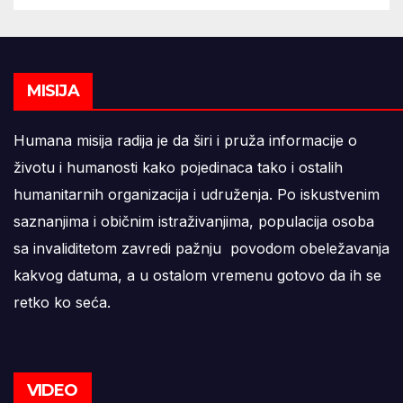
MISIJA
Humana misija radija je da širi i pruža informacije o
životu i humanosti kako pojedinaca tako i ostalih
humanitarnih organizacija i udruženja. Po iskustvenim
saznanjima i običnim istraživanjima, populacija osoba
sa invaliditetom zavredi pažnju povodom obeležavanja
kakvog datuma, a u ostalom vremenu gotovo da ih se
retko ko seća.
VIDEO