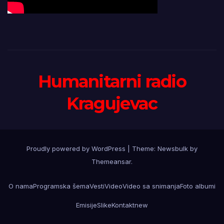
Humanitarni radio
Kragujevac
Proudly powered by WordPress
|
Theme:
Newsbulk
by
Themeansar
.
O nama
Programska šema
Vesti
Video
Video sa snimanja
Foto albumi
Emisije
Slike
Kontakt
new