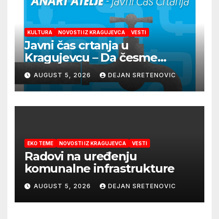
KULTURA
NOVOSTI IZ KRAGUJEVCA
VESTI
Javni čas crtanja u
Kragujevcu – Da česme
zažive
AUGUST 5, 2026
DEJAN SRETENOVIC
EKO TEME
NOVOSTI IZ KRAGUJEVCA
VESTI
Radovi na uređenju
komunalne infrastrukture
AUGUST 5, 2026
DEJAN SRETENOVIC