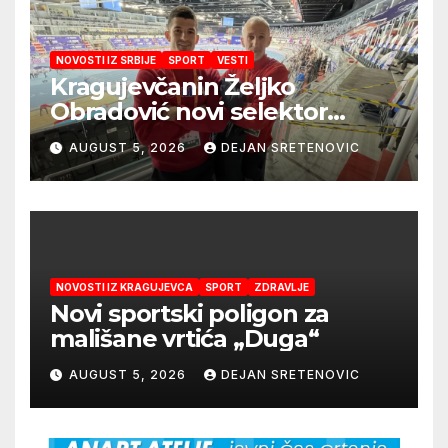
NOVOSTI IZ SRBIJE
SPORT
VESTI
Kragujevčanin Željko
Obradović novi selektor
Atletske reprezentacije Srbije
AUGUST 5, 2026
DEJAN SRETENOVIC
NOVOSTI IZ KRAGUJEVCA
SPORT
ZDRAVLJE
Novi sportski poligon za
mališane vrtića „Duga“
AUGUST 5, 2026
DEJAN SRETENOVIC