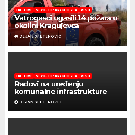
EKO TEME
NOVOSTI IZ KRAGUJEVCA
VESTI
Vatrogasci ugasili 14 požara u
okolini Kragujevca
DEJAN SRETENOVIC
EKO TEME
NOVOSTI IZ KRAGUJEVCA
VESTI
Radovi na uređenju
komunalne infrastrukture
DEJAN SRETENOVIC