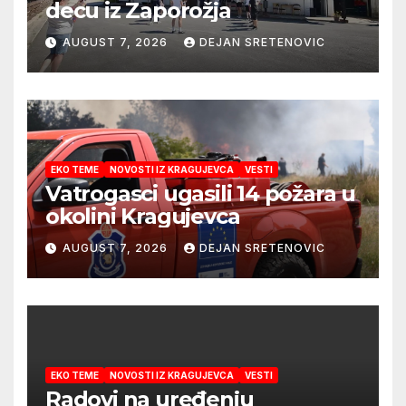
decu iz Zaporožja
AUGUST 7, 2026
DEJAN SRETENOVIC
EKO TEME
NOVOSTI IZ KRAGUJEVCA
VESTI
Vatrogasci ugasili 14 požara u
okolini Kragujevca
AUGUST 7, 2026
DEJAN SRETENOVIC
EKO TEME
NOVOSTI IZ KRAGUJEVCA
VESTI
Radovi na uređenju