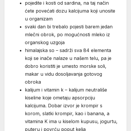
pojedite i kosti od sardina, na taj način
ćete povećati dozu kalcijuma koji unosite
u organizam
svaki dan bi trebalo pojesti barem jedan
mlečni obrok, po mogućnosti mleko iz
organskog uzgoja
himalajska so – sadrži sva 84 elementa
koji se inače nalaze u našem telu, pa je
dobro koristiti je umesto morske soli,
makar u vidu dosoljavanja gotovog
obroka
kalijum i vitamin k – kalijum neutrališe
kiseline koje ometaju apsorpciju
kalcijuma. Dobar izvor je krompir s
korom, slatki krompir, kao i banana, a
vitamina K ima u kiselom kupusu, jogurtu,
puteru i povrću poput kelja