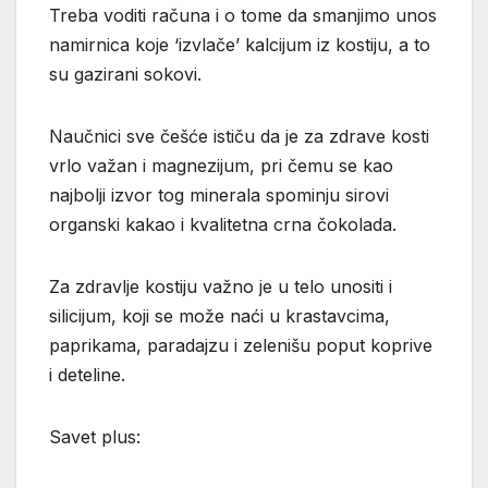
Treba voditi računa i o tome da smanjimo unos
namirnica koje ‘izvlače’ kalcijum iz kostiju, a to
su gazirani sokovi.
Naučnici sve češće ističu da je za zdrave kosti
vrlo važan i magnezijum, pri čemu se kao
najbolji izvor tog minerala spominju sirovi
organski kakao i kvalitetna crna čokolada.
Za zdravlje kostiju važno je u telo unositi i
silicijum, koji se može naći u krastavcima,
paprikama, paradajzu i zelenišu poput koprive
i deteline.
Savet plus: