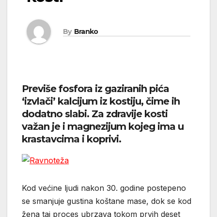
By
Branko
Previše fosfora iz gaziranih pića
‘izvlači’ kalcijum iz kostiju, čime ih
dodatno slabi. Za zdravije kosti
važan je i magnezijum kojeg ima u
krastavcima i koprivi.
Kod većine ljudi nakon 30. godine postepeno
se smanjuje gustina koštane mase, dok se kod
žena taj proces ubrzava tokom prvih deset