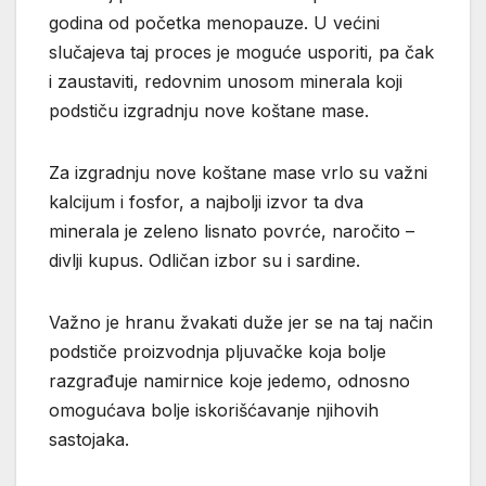
godina od početka menopauze. U većini
slučajeva taj proces je moguće usporiti, pa čak
i zaustaviti, redovnim unosom minerala koji
podstiču izgradnju nove koštane mase.
Za izgradnju nove koštane mase vrlo su važni
kalcijum i fosfor, a najbolji izvor ta dva
minerala je zeleno lisnato povrće, naročito –
divlji kupus. Odličan izbor su i sardine.
Važno je hranu žvakati duže jer se na taj način
podstiče proizvodnja pljuvačke koja bolje
razgrađuje namirnice koje jedemo, odnosno
omogućava bolje iskorišćavanje njihovih
sastojaka.