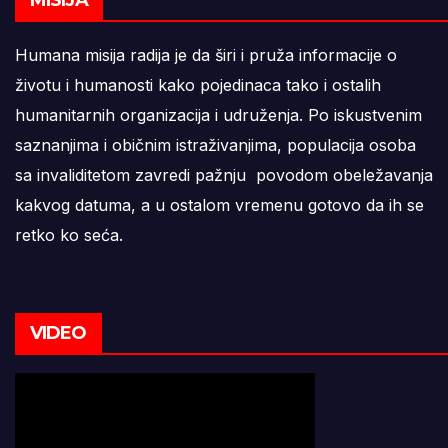
Humana misija radija je da širi i pruža informacije o
životu i humanosti kako pojedinaca tako i ostalih
humanitarnih organizacija i udruženja. Po iskustvenim
saznanjima i običnim istraživanjima, populacija osoba
sa invaliditetom zavredi pažnju povodom obeležavanja
kakvog datuma, a u ostalom vremenu gotovo da ih se
retko ko seća.
VIDEO