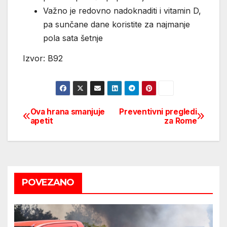
Važno je redovno nadoknaditi i vitamin D,
pa sunčane dane koristite za najmanje
pola sata šetnje
Izvor: B92
Ova hrana smanjuje
Preventivni pregledi
Post
apetit
za Rome
navigation
POVEZANO