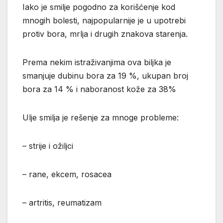
Iako je smilje pogodno za korišćenje kod
mnogih bolesti, najpopularnije je u upotrebi
protiv bora, mrlja i drugih znakova starenja.
Prema nekim istraživanjima ova biljka je
smanjuje dubinu bora za 19 %, ukupan broj
bora za 14 % i naboranost kože za 38%
Ulje smilja je rešenje za mnoge probleme:
– strije i ožiljci
– rane, ekcem, rosacea
– artritis, reumatizam