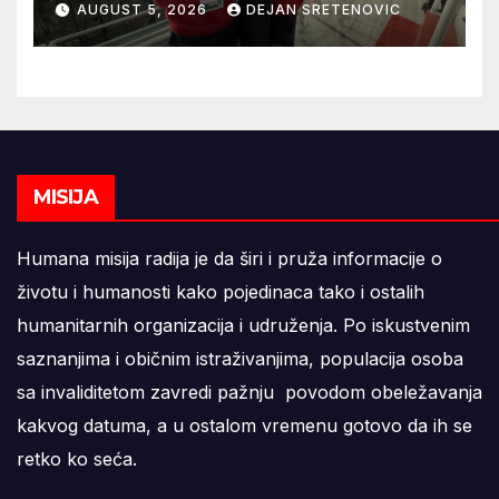
AUGUST 5, 2026
DEJAN SRETENOVIC
MISIJA
Humana misija radija je da širi i pruža informacije o
životu i humanosti kako pojedinaca tako i ostalih
humanitarnih organizacija i udruženja. Po iskustvenim
saznanjima i običnim istraživanjima, populacija osoba
sa invaliditetom zavredi pažnju povodom obeležavanja
kakvog datuma, a u ostalom vremenu gotovo da ih se
retko ko seća.