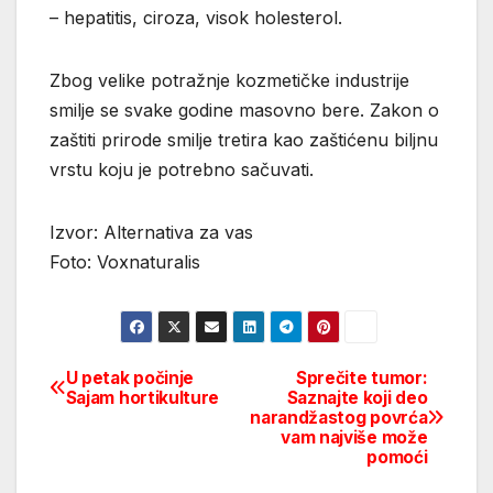
– hepatitis, ciroza, visok holesterol.
Zbog velike potražnje kozmetičke industrije
smilje se svake godine masovno bere. Zakon o
zaštiti prirode smilje tretira kao zaštićenu biljnu
vrstu koju je potrebno sačuvati.
Izvor: Alternativa za vas
Foto: Voxnaturalis
U petak počinje
Sprečite tumor:
Post
Sajam hortikulture
Saznajte koji deo
narandžastog povrća
navigation
vam najviše može
pomoći