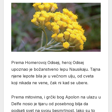
Prema Homerovoj Odiseji, heroj Odisej
upoznao je božanstveno lepu Nausikaju. Tajna
njene lepote bila je u večnom ulju, od cveta
koji nikada ne vene, čak ni kad se ubere.
Prema mitovima, i grčki bog Apolon na ulazu u
Delfe nosio je tijaru od posebnog bilja da
podseti svet na svoju besmrtnost. Iako su to