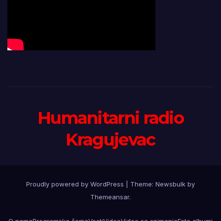
Humanitarni radio
Kragujevac
Proudly powered by WordPress
|
Theme:
Newsbulk
by
Themeansar
.
O nama
Programska šema
Vesti
Video
Video sa snimanja
Foto albumi