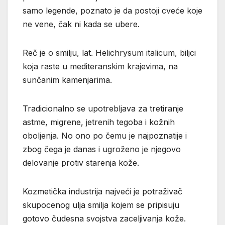
samo legende, poznato je da postoji cveće koje
ne vene, čak ni kada se ubere.
Reč je o smilju, lat. Helichrysum italicum, biljci
koja raste u mediteranskim krajevima, na
sunčanim kamenjarima.
Tradicionalno se upotrebljava za tretiranje
astme, migrene, jetrenih tegoba i kožnih
oboljenja. No ono po čemu je najpoznatije i
zbog čega je danas i ugroženo je njegovo
delovanje protiv starenja kože.
Kozmetička industrija najveći je potraživač
skupocenog ulja smilja kojem se pripisuju
gotovo čudesna svojstva zaceljivanja kože.