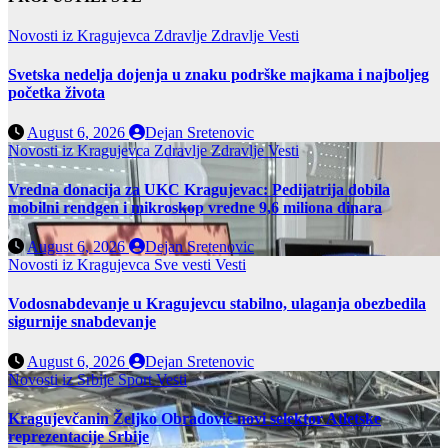
Novosti iz Kragujevca
Zdravlje
Zdravlje Vesti
Svetska nedelja dojenja u znaku podrške majkama i najboljeg
početka života
August 6, 2026
Dejan Sretenovic
Novosti iz Kragujevca
Zdravlje
Zdravlje Vesti
Vredna donacija za UKC Kragujevac: Pedijatrija dobila
mobilni rendgen i mikroskop vredne 9,6 miliona dinara
August 6, 2026
Dejan Sretenovic
Novosti iz Kragujevca
Sve vesti
Vesti
Vodosnabdevanje u Kragujevcu stabilno, ulaganja obezbedila
sigurnije snabdevanje
August 6, 2026
Dejan Sretenovic
Novosti iz Srbije
Sport
Vesti
Kragujevčanin Željko Obradović novi selektor Atletske
reprezentacije Srbije