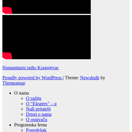
Humanitarni radio Kragujevac
Proudly powered by WordPress
|
Theme:
Newsbulk
by
Themeansar
.
O nama
O radiju
O “Ekspres” – u
Naši prijatelji
Drugi o nama
O osnivaču
Programska šema
Ponedeljak