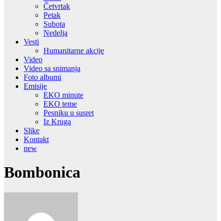
Četvrtak
Petak
Subota
Nedelja
Vesti
Humanitarne akcije
Video
Video sa snimanja
Foto albumi
Emisije
EKO minute
EKO teme
Pesniku u susret
Iz Kruga
Slike
Kontakt
new
Bombonica