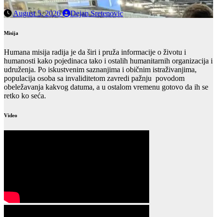
August 5, 2026
Dejan Sretenovic
Misija
Humana misija radija je da širi i pruža informacije o životu i
humanosti kako pojedinaca tako i ostalih humanitarnih organizacija i
udruženja. Po iskustvenim saznanjima i običnim istraživanjima,
populacija osoba sa invaliditetom zavredi pažnju povodom
obeležavanja kakvog datuma, a u ostalom vremenu gotovo da ih se
retko ko seća.
Video