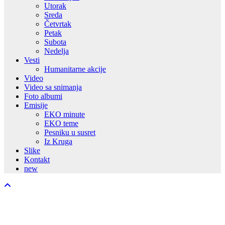
Utorak
Sreda
Četvrtak
Petak
Subota
Nedelja
Vesti
Humanitarne akcije
Video
Video sa snimanja
Foto albumi
Emisije
EKO minute
EKO teme
Pesniku u susret
Iz Kruga
Slike
Kontakt
new