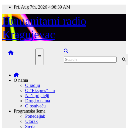
Skip
Fri. Aug 7th, 2026
4:08:39 AM
to
content
Humanitarni radio
Kragujevac
O nama
O radiju
O “Ekspres” – u
Naši prijatelji
Drugi o nama
O osnivaču
Programska šema
Ponedeljak
Utorak
Sreda