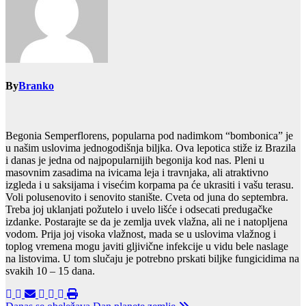
By
Branko
Begonia Semperflorens, popularna pod nadimkom “bombonica” je
u našim uslovima jednogodišnja biljka. Ova lepotica stiže iz Brazila
i danas je jedna od najpopularnijih begonija kod nas. Pleni u
masovnim zasadima na ivicama leja i travnjaka, ali atraktivno
izgleda i u saksijama i visećim korpama pa će ukrasiti i vašu terasu.
Voli polusenovito i senovito stanište. Cveta od juna do septembra.
Treba joj uklanjati požutelo i uvelo lišće i odsecati predugačke
izdanke. Postarajte se da je zemlja uvek vlažna, ali ne i natopljena
vodom. Prija joj visoka vlažnost, mada se u uslovima vlažnog i
toplog vremena mogu javiti gljivične infekcije u vidu bele naslage
na listovima. U tom slučaju je potrebno prskati biljke fungicidima na
svakih 10 – 15 dana.