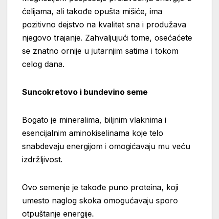
ćelijama, ali takođe opušta mišiće, ima
pozitivno dejstvo na kvalitet sna i produžava
njegovo trajanje. Zahvaljujući tome, osećaćete
se znatno ornije u jutarnjim satima i tokom
celog dana.
Suncokretovo i bundevino seme
Bogato je mineralima, biljnim vlaknima i
esencijalnim aminokiselinama koje telo
snabdevaju energijom i omogićavaju mu veću
izdržljivost.
Ovo semenje je takođe puno proteina, koji
umesto naglog skoka omogućavaju sporo
otpuštanje energije.