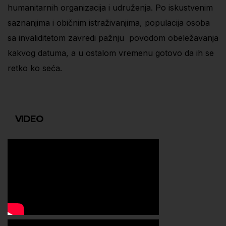
humanitarnih organizacija i udruženja. Po iskustvenim
saznanjima i običnim istraživanjima, populacija osoba
sa invaliditetom zavredi pažnju povodom obeležavanja
kakvog datuma, a u ostalom vremenu gotovo da ih se
retko ko seća.
VIDEO