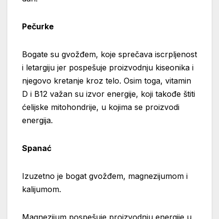
Pečurke
Bogate su gvožđem, koje sprečava iscrpljenost
i letargiju jer pospešuje proizvodnju kiseonika i
njegovo kretanje kroz telo. Osim toga, vitamin
D i B12 važan su izvor energije, koji takođe štiti
ćelijske mitohondrije, u kojima se proizvodi
energija.
Spanać
Izuzetno je bogat gvožđem, magnezijumom i
kalijumom.
Magnezijum pospešuje proizvodnju energije u