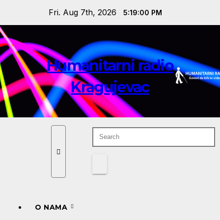
Skip
Fri. Aug 7th, 2026
5:19:01 PM
to
content
Humanitarni radio
Kragujevac
O NAMA