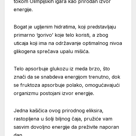
tokom Olimpijskih igara kao prirodan izvor
energije.
Bogat je ugljenim hidratima, koji predstavljaju
primarno ‘gorivo’ koje telo koristi, a zbog
uticaja koji ima na održavanje optimalnog nivoa
glikogena sprečava upalu mišića.
Telo apsorbuje glukozu iz meda brzo, što
znači da se snabdeva energijom trenutno, dok
se fruktoza apsorbuje polako, omogućavajući
organizmu postojani izvor energije.
Jedna kašičica ovog prirodnog eliksira,
rastopljena u šolji biljnog čaja, pružiće vam
sasvim dovoljno energije da preživite naporan
dan.