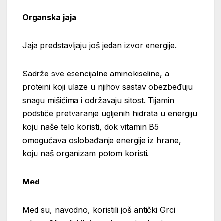
Organska jaja
Jaja predstavljaju još jedan izvor energije.
Sadrže sve esencijalne aminokiseline, a
proteini koji ulaze u njihov sastav obezbeđuju
snagu mišićima i održavaju sitost. Tijamin
podstiče pretvaranje ugljenih hidrata u energiju
koju naše telo koristi, dok vitamin B5
omogućava oslobađanje energije iz hrane,
koju naš organizam potom koristi.
Med
Med su, navodno, koristili još antički Grci