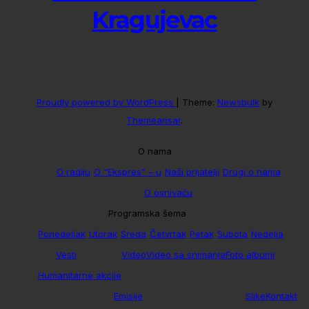
Kragujevac
Proudly powered by WordPress
|
Theme:
Newsbulk
by
Themeansar
.
O nama
O radiju
O “Ekspres” – u
Naši prijatelji
Drugi o nama
O osnivaču
Programska šema
Ponedeljak
Utorak
Sreda
Četvrtak
Petak
Subota
Nedelja
Vesti
Video
Video sa snimanja
Foto albumi
Humanitarne akcije
Emisije
Slike
Kontakt