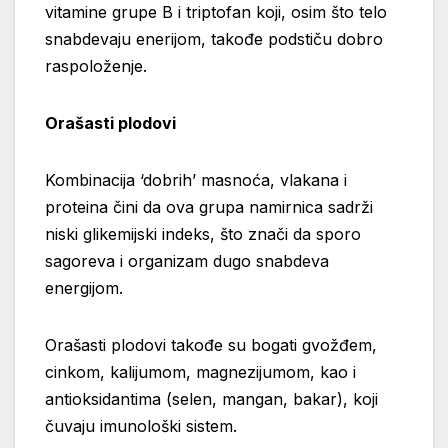
vitamine grupe B i triptofan koji, osim što telo
snabdevaju enerijom, takođe podstiču dobro
raspoloženje.
Orašasti plodovi
Kombinacija ‘dobrih’ masnoća, vlakana i
proteina čini da ova grupa namirnica sadrži
niski glikemijski indeks, što znači da sporo
sagoreva i organizam dugo snabdeva
energijom.
Orašasti plodovi takođe su bogati gvožđem,
cinkom, kalijumom, magnezijumom, kao i
antioksidantima (selen, mangan, bakar), koji
čuvaju imunološki sistem.