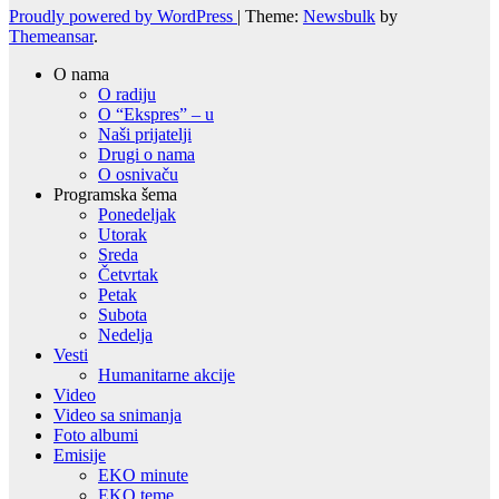
Proudly powered by WordPress
|
Theme:
Newsbulk
by
Themeansar
.
O nama
O radiju
O “Ekspres” – u
Naši prijatelji
Drugi o nama
O osnivaču
Programska šema
Ponedeljak
Utorak
Sreda
Četvrtak
Petak
Subota
Nedelja
Vesti
Humanitarne akcije
Video
Video sa snimanja
Foto albumi
Emisije
EKO minute
EKO teme