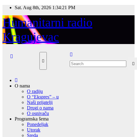
Skip
Sat. Aug 8th, 2026
1:34:21 PM
to
content
Humanitarni radio
Kragujevac
O nama
O radiju
O “Ekspres” – u
Naši prijatelji
Drugi o nama
O osnivaču
Programska šema
Ponedeljak
Utorak
Sreda