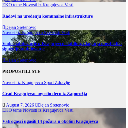
EKO teme
Novosti iz Kragujevca
Vesti
Radovi na uređenju komunalne infrastrukture
Dejan Sretenovic
Novosti iz Kragujevca
Sve vesti
Vesti
Vodosnabdevanje u Kragujevcu stabilno, ulaganja obezbedila
sigurnije snabdevanje
Dejan Sretenovic
PROPUSTILI STE
Novosti iz Kragujevca
Sport
Zdravlje
Grad Kragujevac ugostio decu iz Zaporožja
August 7, 2026
Dejan Sretenovic
EKO teme
Novosti iz Kragujevca
Vesti
Vatrogasci ugasili 14 požara u okolini Kragujevca