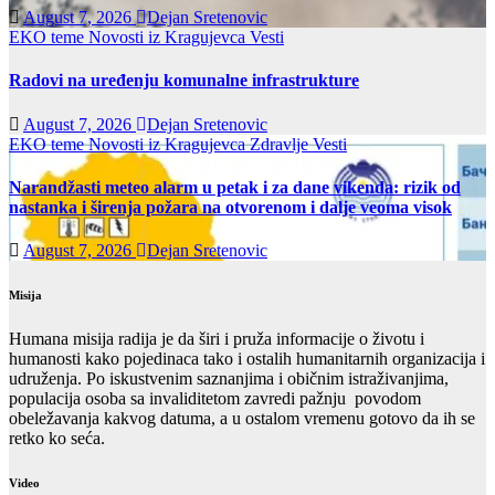
August 7, 2026
Dejan Sretenovic
EKO teme
Novosti iz Kragujevca
Vesti
Radovi na uređenju komunalne infrastrukture
August 7, 2026
Dejan Sretenovic
EKO teme
Novosti iz Kragujevca
Zdravlje Vesti
Narandžasti meteo alarm u petak i za dane vikenda: rizik od
nastanka i širenja požara na otvorenom i dalje veoma visok
August 7, 2026
Dejan Sretenovic
Misija
Humana misija radija je da širi i pruža informacije o životu i
humanosti kako pojedinaca tako i ostalih humanitarnih organizacija i
udruženja. Po iskustvenim saznanjima i običnim istraživanjima,
populacija osoba sa invaliditetom zavredi pažnju povodom
obeležavanja kakvog datuma, a u ostalom vremenu gotovo da ih se
retko ko seća.
Video