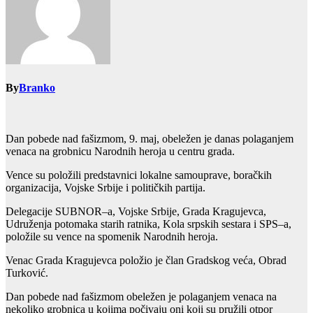
By
Branko
Dan pobede nad fašizmom, 9. maj, obeležen je danas polaganjem
venaca na grobnicu Narodnih heroja u centru grada.
Vence su položili predstavnici lokalne samouprave, boračkih
organizacija, Vojske Srbije i političkih partija.
Delegacije SUBNOR–a, Vojske Srbije, Grada Kragujevca,
Udruženja potomaka starih ratnika, Kola srpskih sestara i SPS–a,
položile su vence na spomenik Narodnih heroja.
Venac Grada Kragujevca položio je član Gradskog veća, Obrad
Turković.
Dan pobede nad fašizmom obeležen je polaganjem venaca na
nekoliko grobnica u kojima počivaju oni koji su pružili otpor