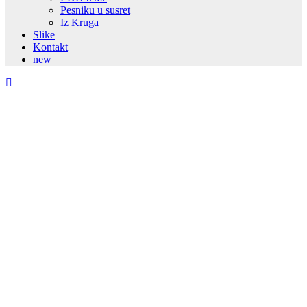
Pesniku u susret
Iz Kruga
Slike
Kontakt
new