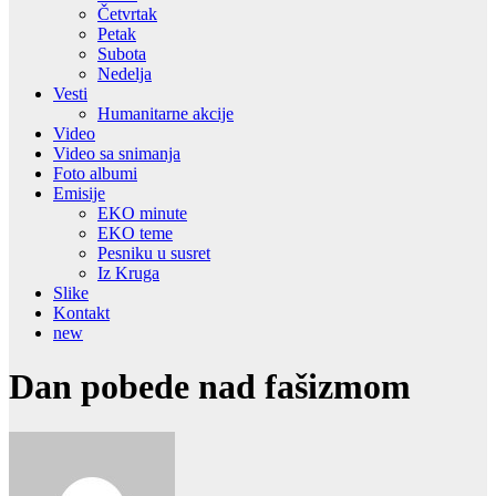
Četvrtak
Petak
Subota
Nedelja
Vesti
Humanitarne akcije
Video
Video sa snimanja
Foto albumi
Emisije
EKO minute
EKO teme
Pesniku u susret
Iz Kruga
Slike
Kontakt
new
Dan pobede nad fašizmom