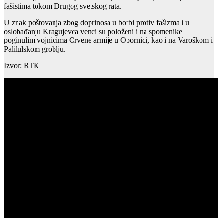
fašistima tokom Drugog svetskog rata.
U znak poštovanja zbog doprinosa u borbi protiv fašizma i u
oslobađanju Kragujevca venci su položeni i na spomenike
poginulim vojnicima Crvene armije u Opornici, kao i na Varoškom i
Palilulskom groblju.
Izvor: RTK